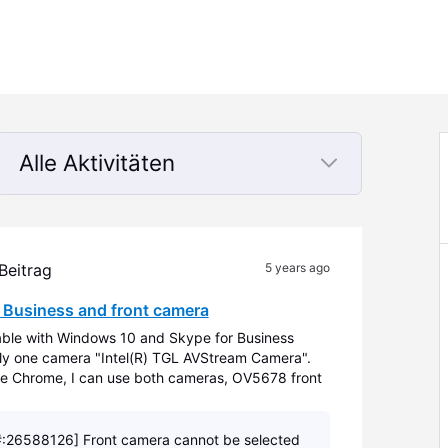
Alle Aktivitäten
Selected
Alle
Aktivitäten
 Beitrag
5 years ago
 Business and front camera
able with Windows 10 and Skype for Business
y one camera "Intel(R) TGL AVStream Camera".
 Chrome, I can use both cameras, OV5678 front
 Business does not recognize front one. Ca
:26588126] Front camera cannot be selected