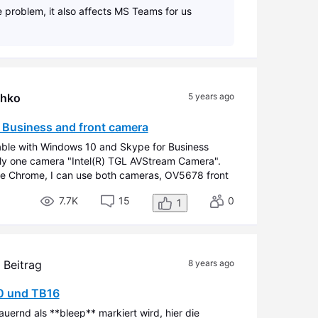
 problem, it also affects MS Teams for us
shko
5 years ago
 Business and front camera
able with Windows 10 and Skype for Business
y one camera "Intel(R) TGL AVStream Camera".
 Chrome, I can use both cameras, OV5678 front
 Business does not recognize front one. Ca
7.7K
15
0
1
 Beitrag
8 years ago
20 und TB16
uernd als **bleep** markiert wird, hier die