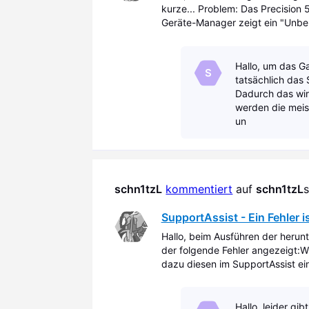
kurze... Problem: Das Precision 
Geräte-Manager zeigt ein "Unbek
Windows 10 Enterprise und allen 
Hallo, um das G
S
tatsächlich das 
Dadurch das wir
werden die meiste
un
schn1tzL
kommentiert
 auf 
schn1tzL
s
SupportAssist - Ein Fehler i
Hallo, beim Ausführen der herun
der folgende Fehler angezeigt:W
dazu diesen im SupportAssist ei
die in anderen Themen bereits 
Hallo, leider gi