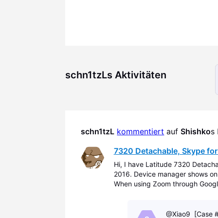
schn1tzLs Aktivitäten
schn1tzL
kommentiert
 auf 
Shishko
s
7320 Detachable, Skype for
Hi, I have Latitude 7320 Detach
2016. Device manager shows onl
When using Zoom through Google
and OV8856 back. But, Skype for
@Xiao9 [Case #