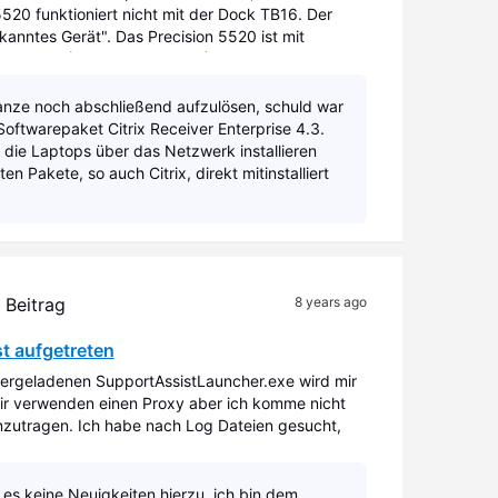
5520 funktioniert nicht mit der Dock TB16. Der
anntes Gerät". Das Precision 5520 ist mit
Treibern (Stand 20.03.2018) installie
anze noch abschließend aufzulösen, schuld war
Softwarepaket Citrix Receiver Enterprise 4.3.
 die Laptops über das Netzwerk installieren
n Pakete, so auch Citrix, direkt mitinstalliert
 Beitrag
8 years ago
st aufgetreten
tergeladenen SupportAssistLauncher.exe wird mir
ir verwenden einen Proxy aber ich komme nicht
nzutragen. Ich habe nach Log Dateien gesucht,
angesprochen wurden, konnte ab
bt es keine Neuigkeiten hierzu, ich bin dem