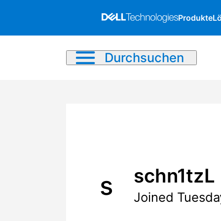
Produkte
L
Durchsuchen
schn1tzL
s
Joined Tuesda