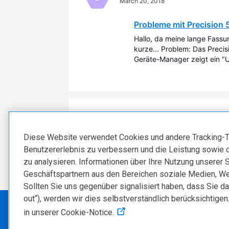
March 20, 2018
Probleme mit Precision
Hallo, da meine lange Fassun
kurze... Problem: Das Precis
Geräte-Manager zeigt ein "U
Windows 10 Enterprise und al
schn1tzL
 ist der Community
S
March 20, 2018
Diese Website verwendet Cookies und andere Tracking-T
Benutzererlebnis zu verbessern und die Leistung sowie 
zu analysieren. Informationen über Ihre Nutzung unserer 
Geschäftspartnern aus den Bereichen soziale Medien, We
Sollten Sie uns gegenüber signalisiert haben, dass Sie da
out“), werden wir dies selbstverständlich berücksichtigen
in unserer Cookie-Notice.
Copyright © 2026 Dell Inc.
Gesc