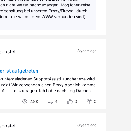
ch nicht weiter nachgegangen. Möglicherweise
reischaltung bei unserem Proxy/Firewall durch
 (über die wir mit dem WWW verbunden sind)
gepostet
8 years ago
er ist aufgetreten
heruntergeladenen SupportAssistLauncher.exe wird
gezeigt:Wir verwenden einen Proxy aber ich komme
tAssist einzutragen. Ich habe nach Log Dateien
emen bereits angesprochen wurden, konnte ab
2.9K
4
0
0
gepostet
8 years ago