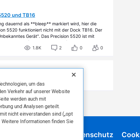
 5520 und TB16
g dauernd als **bleep** markiert wird, hier die
ion 5520 funktioniert nicht mit der Dock TB16. Der
nbekanntes Gerät". Das Precision 5520 ist mit
len Treibern (Stand 20.03.2018) installie
1.8K
2
0
0
 beigetreten.
echnologien, um das
den Verkehr auf unserer Website
Seite werden auch mit
rbung und Analysen geteilt.
mit nicht einverstanden sind („opt
. Weitere Informationen finden Sie
häftsbedingungen
Datenschutz
Cook