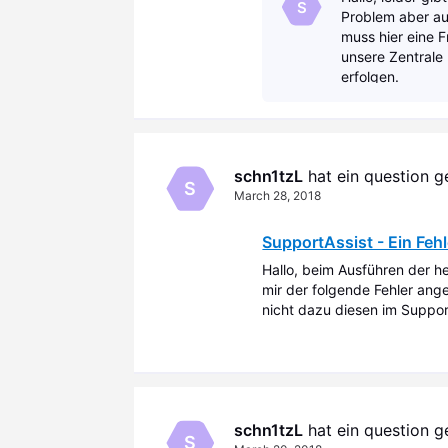
S
Problem aber au
muss hier eine F
unsere Zentrale
erfolgen.
schn1tzL
 hat ein question 
S
March 28, 2018
SupportAssist - Ein Fehl
Hallo, beim Ausführen der 
mir der folgende Fehler an
nicht dazu diesen im Suppor
gesucht, die in anderen Th
schn1tzL
 hat ein question 
S