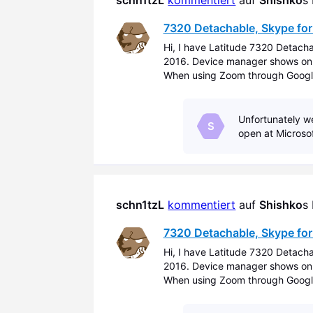
schn1tzL
kommentiert
 auf 
Shishko
s
7320 Detachable, Skype for
Hi, I have Latitude 7320 Detach
2016. Device manager shows onl
When using Zoom through Google
and OV8856 back. But, Skype for
Unfortunately we
S
open at Microsof
schn1tzL
kommentiert
 auf 
Shishko
s
7320 Detachable, Skype for
Hi, I have Latitude 7320 Detach
2016. Device manager shows onl
When using Zoom through Google
and OV8856 back. But, Skype for