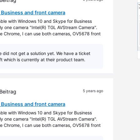
 Beitrag
 Business and front camera
able with Windows 10 and Skype for Business
y one camera "Intel(R) TGL AVStream Camera".
 Chrome, I can use both cameras, OV5678 front
 Business does not recognize front one. Ca
 did not get a solution yet. We have a ticket
t which is currently at their product team.
 Beitrag
5 years ago
 Business and front camera
able with Windows 10 and Skype for Business
y one camera "Intel(R) TGL AVStream Camera".
 Chrome, I can use both cameras, OV5678 front
 Business does not recognize front one. Ca