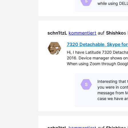
S
while using DEL
schn1tzL
kommentiert
 auf 
Shishko
s
7320 Detachable, Skype for
Hi, I have Latitude 7320 Detach
2016. Device manager shows onl
When using Zoom through Google
and OV8856 back. But, Skype for
Interesting that 
S
you were in cont
message from Mi
case we have an 