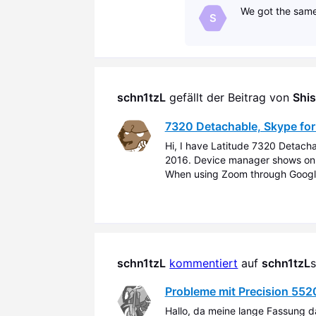
We got the same
S
schn1tzL
 gefällt der Beitrag von 
Shi
7320 Detachable, Skype for
Hi, I have Latitude 7320 Detach
2016. Device manager shows onl
When using Zoom through Google
and OV8856 back. But, Skype for
schn1tzL
kommentiert
 auf 
schn1tzL
s
Probleme mit Precision 55
Hallo, da meine lange Fassung da