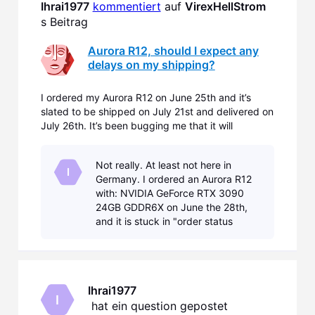
Ihrai1977
kommentiert
 auf 
VirexHellStrom
s Beitrag
Aurora R12, should I expect any
delays on my shipping?
I ordered my Aurora R12 on June 25th and it’s
slated to be shipped on July 21st and delivered on
July 26th. It’s been bugging me that it will
probably be delayed and I’m asking the
community on what they think will most likely
Not really. At least not here in
happen. And yes I am aware of the shortages and
I
Germany. I ordered an Aurora R12
COVID.
with: NVIDIA GeForce RTX 3090
24GB GDDR6X on June the 28th,
and it is stuck in "order status
confirmed" ever since and I have
that distinctive feeling that won't
change any time s
Ihrai1977
I
 hat ein question gepostet