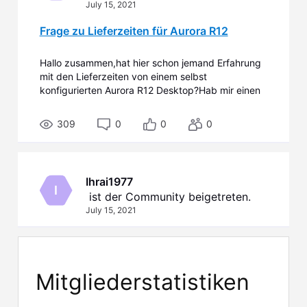
July 15, 2021
Frage zu Lieferzeiten für Aurora R12
Hallo zusammen,hat hier schon jemand Erfahrung
mit den Lieferzeiten von einem selbst
konfigurierten Aurora R12 Desktop?Hab mir einen
mit NVIDIA GeForce RTX 3090 24GB GDDR6X
und 11th Gen Intel Core i9 11900KF (8-Core, 16MB
309
0
0
0
Cache, 3.5GHz to 5.3GHz w/Thermal Velocity
Boost) zusammengestellt...&nbs
Ihrai1977
I
 ist der Community beigetreten.
July 15, 2021
Mitgliederstatistiken