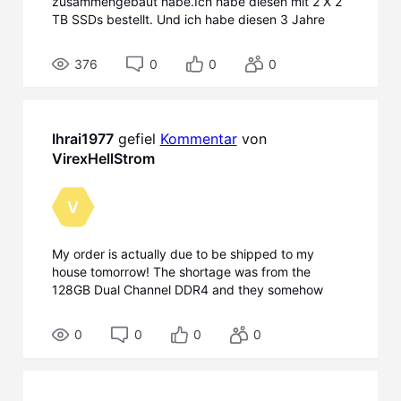
zusammengebaut habe.Ich habe diesen mit 2 X 2
TB SSDs bestellt. Und ich habe diesen 3 Jahre
OnSite Support dazu gekauft. Nun fehlt mir aber
die Erfahrung mit solchen "Fertig gelieferten"
376
0
0
0
Systemen in Bezug auf zusätzliche Festplatten
einbauen.&n
Ihrai1977
 gefiel 
Kommentar
 von 
VirexHellStrom
V
My order is actually due to be shipped to my
house tomorrow! The shortage was from the
128GB Dual Channel DDR4 and they somehow
fixed it on their end. I am very happy with the
results!
0
0
0
0