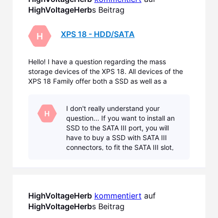
HighVoltageHerb
s Beitrag
XPS 18 - HDD/SATA
H
Hello! I have a question regarding the mass
storage devices of the XPS 18. All devices of the
XPS 18 Family offer both a SSD as well as a
(mechanical) HDD drive - with exception of the
one with the i7 processor of the 2nd Generation
I don't really understand your
(XPS1820), which has a 256 GB SSD, only. Now, I
H
question... If you want to install an
guess Dell,
SSD to the SATA III port, you will
have to buy a SSD with SATA III
connectors, to fit the SATA III slot,
obviously. As for the brand of SSD I
cannot make any specific
recommendatio
HighVoltageHerb
kommentiert
 auf 
HighVoltageHerb
s Beitrag