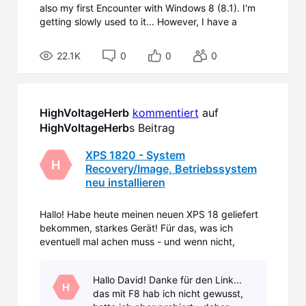
also my first Encounter with Windows 8 (8.1). I'm
getting slowly used to it... However, I have a
question regarding the EFI-Partition. I have
assigned certain drive letters to various USB-
22.1K
0
0
0
drives (Virtual Drive is V:, Music Videos HDD is M:,
Games
HighVoltageHerb
kommentiert
 auf 
HighVoltageHerb
s Beitrag
XPS 1820 - System
H
Recovery/Image, Betriebssystem
neu installieren
Hallo! Habe heute meinen neuen XPS 18 geliefert
bekommen, starkes Gerät! Für das, was ich
eventuell mal achen muss - und wenn nicht,
wüsste ich es trotzdem gern - müsste ich die
System-Software, Betriebssystem (Win 8.1),
Hallo David! Danke für den Link...
Treiber usw... neu installieren. Ein Techniker sagte
H
das mit F8 hab ich nicht gewusst,
mir im Dell-Chat, das