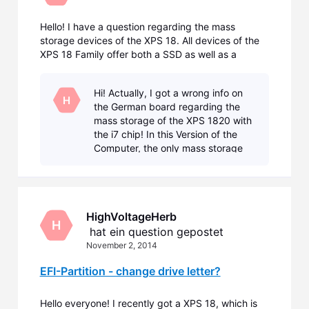
Hello! I have a question regarding the mass
storage devices of the XPS 18. All devices of the
XPS 18 Family offer both a SSD as well as a
(mechanical) HDD drive - with exception of the
one with the i7 processor of the 2nd Generation
Hi! Actually, I got a wrong info on
(XPS1820), which has a 256 GB SSD, only. Now, I
H
the German board regarding the
guess Dell,
mass storage of the XPS 1820 with
the i7 chip! In this Version of the
Computer, the only mass storage
(the 256 GB SSD) in fact is a M.2
SSD! So, the good Thing was that I
was able
HighVoltageHerb
H
 hat ein question gepostet
November 2, 2014
EFI-Partition - change drive letter?
Hello everyone! I recently got a XPS 18, which is