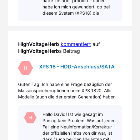
hatte ich aber probiert - daher
habe ich mich gewundert, ob bei
diesem System (XPS18) die
Tastatur (die reale, also die
Funktastatur) schon so früh beim
Systemstart eingebunde
HighVoltageHerb
kommentiert
 auf 
HighVoltageHerb
s Beitrag
XPS 18 - HDD-Anschluss/SATA
H
Guten Tag! Ich habe eine Frage bezüglich der
Massenspeicheroptionen beim XPS 1820. Alle
Modelle (auch die der ersten Generation) haben
sowohl eine SSD als auch eine mechanische HDD
eingebaut - mit Ausnahme des Modells mit dem i7-
Hallo David! Ist wie gesagt im
Prozessor der 2. Generation (XPS1820). Ich gehe
H
Prinzip kein Problem! Was auf jeden
davon aus, dass auc
Fall eine Neuinformation/Korrektur
der offiziellen Infos von dir war, ist
dass (auch bei den Varianten mit