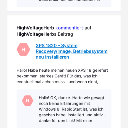
schwächeren Prozessoren) die SSD
(die mit den 32 GB) KEINE mSATA
ist, so w
HighVoltageHerb
kommentiert
 auf 
HighVoltageHerb
s Beitrag
XPS 1820 - System
H
Recovery/Image, Betriebssystem
neu installieren
Hallo! Habe heute meinen neuen XPS 18 geliefert
bekommen, starkes Gerät! Für das, was ich
eventuell mal achen muss - und wenn nicht,
wüsste ich es trotzdem gern - müsste ich die
System-Software, Betriebssystem (Win 8.1),
Hallo! OK, danke. Hatte wie gesagt
Treiber usw... neu installieren. Ein Techniker sagte
H
noch keine Erfahrungen mit
mir im Dell-Chat, das
Windows 8. RapidStart ist, was ich
gesehen habe, installiert und aktiv -
danke für den Link! Mit einer
anderen Applikation habe ich