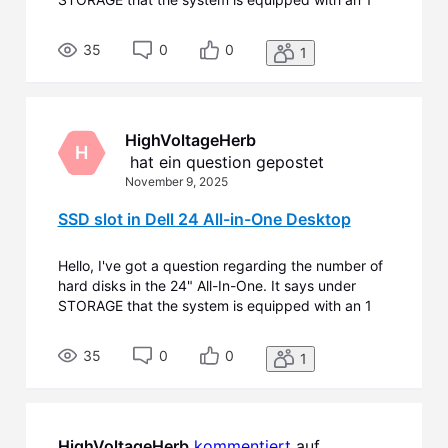
TB M.2 PCIe SSD. At SLOTS (marked in blue in the
screenshot) it says there is 1 M.2 2230/2280 for
35
0
0
1
PCIe SSD. Am I right that this is an ADDITIONAL
Slot for
HighVoltageHerb
H
 hat ein question gepostet
November 9, 2025
SSD slot in Dell 24 All-in-One Desktop
Hello, I've got a question regarding the number of
hard disks in the 24" All-In-One. It says under
STORAGE that the system is equipped with an 1
TB M.2 PCIe SSD. At SLOTS (marked in blue in the
screenshot) it says there is 1 M.2 2230/2280 for
35
0
0
1
PCIe SSD. Am I right that this is an ADDITIONAL
Slot for
HighVoltageHerb
kommentiert
 auf 