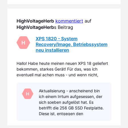
übrigens gesehen, dass zwei der
unsichtbaren Partition
HighVoltageHerb
kommentiert
 auf 
HighVoltageHerb
s Beitrag
XPS 1820 - System
H
Recovery/Image, Betriebssystem
neu installieren
Hallo! Habe heute meinen neuen XPS 18 geliefert
bekommen, starkes Gerät! Für das, was ich
eventuell mal achen muss - und wenn nicht,
wüsste ich es trotzdem gern - müsste ich die
System-Software, Betriebssystem (Win 8.1),
Aktualisierung - anscheinend bin
Treiber usw... neu installieren. Ein Techniker sagte
H
ich einem Irrtum aufgesessen, der
mir im Dell-Chat, das
sich soeben aufgelöst hat. Es
betrifft die 256 GB SSD Festplatte.
Diese ist, entgegen den
ursprünglichen Infos NICHT
am SATA-III Anschluss, sondern ist