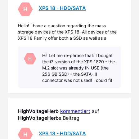
XPS 18 - HDD/SATA
H
Hello! I have a question regarding the mass
storage devices of the XPS 18. All devices of the
XPS 18 Family offer both a SSD as well as a
(mechanical) HDD drive - with exception of the
one with the i7 processor of the 2nd Generation
Hi! Let me re-phrase that: I bought
(XPS1820), which has a 256 GB SSD, only. Now, I
H
the i7-version of the XPS 1820 - the
guess Dell,
M.2 slot was already IN USE (the
256 GB SSD) - the SATA-III
connector was not used! I could fit
in my old 2,5" HDD easily. No Need
for an additional M.2! If you boug
HighVoltageHerb
kommentiert
 auf 
HighVoltageHerb
s Beitrag
XPS 18 - HDD/SATA
H