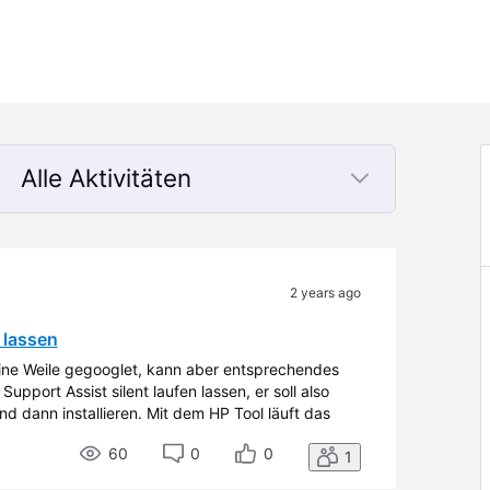
Alle Aktivitäten
Selected
Alle
Aktivitäten
2 years ago
 lassen
ine Weile gegooglet, kann aber entsprechendes
upport Assist silent laufen lassen, er soll also
nd dann installieren. Mit dem HP Tool läuft das
erdings nicht weiter. Gibt
60
0
0
1