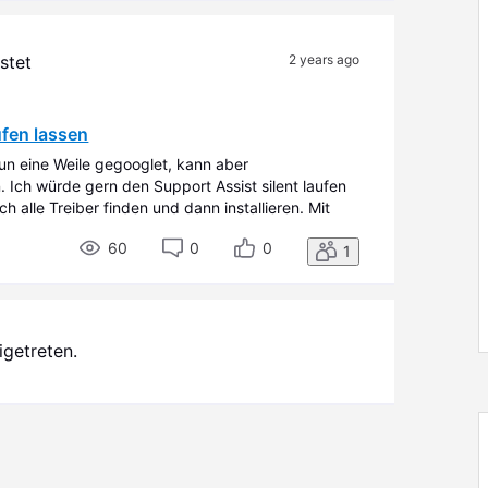
stet
2 years ago
ufen lassen
un eine Weile gegooglet, kann aber
. Ich würde gern den Support Assist silent laufen
sch alle Treiber finden und dann installieren. Mit
bar, mit Dell komme ich allerdings nicht weiter.
60
0
0
1
igetreten.