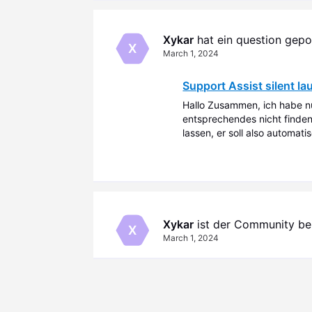
Xykar
 hat ein question gepo
X
March 1, 2024
Support Assist silent la
Hallo Zusammen, ich habe n
entsprechendes nicht finden
lassen, er soll also automati
dem HP Tool läuft das wunder
Gibt
Xykar
 ist der Community be
X
March 1, 2024