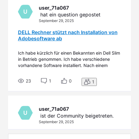
user_71a067
U
 hat ein question gepostet
September 29, 2025
DELL Rechner stützt nach Installation von
Adobesoftware ab
Ich habe kürzlich für einen Bekannten ein Dell Slim
in Betrieb genommen. Ich habe verschiedene
vorhandene Software installiert. Nach einem
Neustart hat der Rechner einen Fehler gemeldet.
Die automatische Fehlerbereinigung führte zu
23
1
0
1
keinem Ergebnis. Ich habe dann mehrfach
zurücksetzen müssen, u den F
user_71a067
U
 ist der Community beigetreten.
September 29, 2025