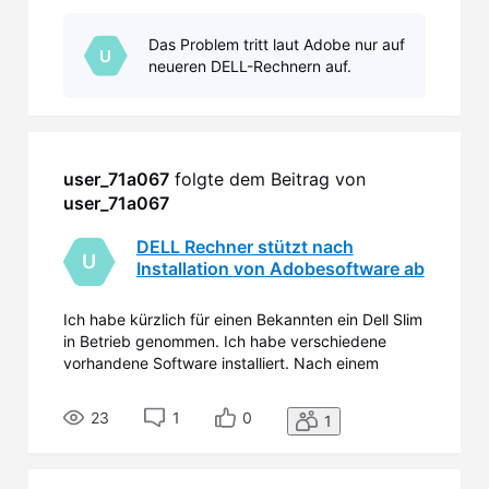
Neustart hat der Rechner einen Fehler gemeldet.
Die automatische Fehlerbereinigung führte zu
Das Problem tritt laut Adobe nur auf
keinem Ergebnis. Ich habe dann mehrfach
U
neueren DELL-Rechnern auf.
zurücksetzen müssen, u den F
user_71a067
 folgte dem Beitrag von 
user_71a067
DELL Rechner stützt nach
U
Installation von Adobesoftware ab
Ich habe kürzlich für einen Bekannten ein Dell Slim
in Betrieb genommen. Ich habe verschiedene
vorhandene Software installiert. Nach einem
Neustart hat der Rechner einen Fehler gemeldet.
Die automatische Fehlerbereinigung führte zu
23
1
0
1
keinem Ergebnis. Ich habe dann mehrfach
zurücksetzen müssen, u den F