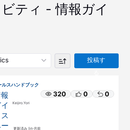
ビティ - 情報ガイ
ics
投稿す
る
ールスハンドブック
320
0
0
情報
ガイ
Keijiro.Yori
ドス
ペー
更新済み
9か月前