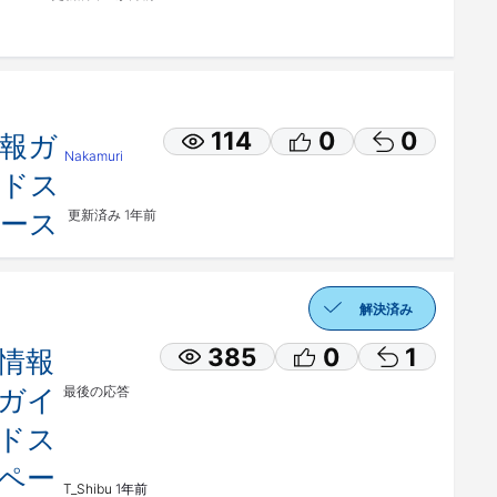
ス
114
0
0
報ガ
Nakamuri
ドス
ース
更新済み
1年前
解決済み
385
0
1
情報
ガイ
最後の応答
ドス
ペー
T_Shibu
1年前