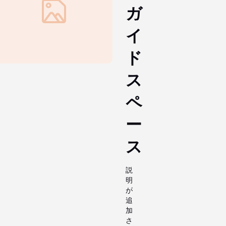
ガ
イ
ド
ス
ペ
ー
ス
説
明
が
追
加
さ