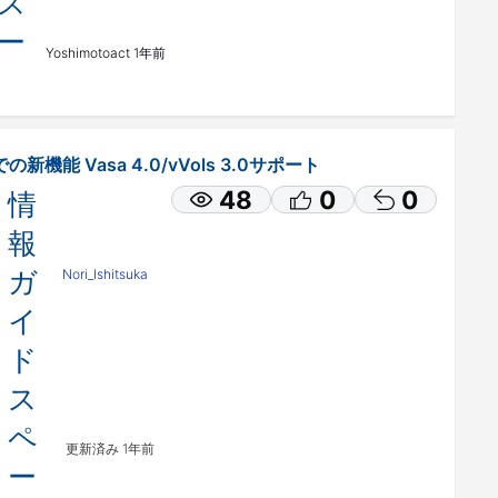
ス
ー
Yoshimotoact
1年前
の新機能 Vasa 4.0/vVols 3.0サポート
48
0
0
情
報
ガ
Nori_Ishitsuka
イ
ド
ス
ペ
更新済み
1年前
ー