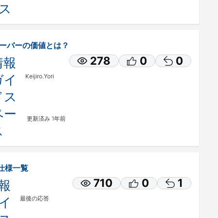
ス
dge サーバーの価値とは？
278
0
0
情報
ガイ
Keijiro.Yori
ドス
ペー
更新済み
1年前
ス
仕様一覧
710
0
1
報
イ
最後の応答