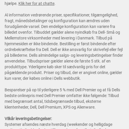
hjælpe.
Klik her for at chatte
.
Al information vedrørende priser, specifikationer, tilgængelighed,
fragt, månedsbetalinger og konfiguration kan ændres uden
forudgående varsel. Den endelige konfiguration kan variere fra
billedet ovenfor. Tilbuddet gælder alene nyindkøb fra Dell- Små og
Mellemstore virksomheder med levering i Danmark. Tilbud på
hjemmesiden er ikke bindende. Bestilling er først bindende efter
ordrebekræftelse fra Dell. Dell er ikke ansvarlig for skrivefejl eller fejl
på billederne. Dells almindelige salgs- og leveringsbetingelser finder
anvendelse. Tilbudspriser gælder alene de første 5 stk. af en
produkttype. Yderligere køb sker til sædvanlig pris for det
pågældende produkt. Priser og tilbud, der er angivet online, gælder
kun varer, der købes online i Dells webbutik.
Besparelser på op til yderligere 5 % med Dell Premier og at få Dells
bedste onlinepris med Dell Premier omfatter ikke følgende: Tilbud
med begrænset antal, tidsbegrænsede tilbud, eksterne
klientenheder, Dell, Dell Premium, XPS og Alienware.
Vilkår leveringsbetingelser:
Systemer afsendes næste hverdag (weekender og helligdage