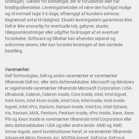
undtaget). Gælder for bestillinger, der er forudbetalt eller har
kreditgodkendelse. Leveringsmetoden vil være den hurtigst mulige
og vil normalt tage 3-6 dage, afhængigt af kundens adresse.
Begrænset antal til rådighed. Eksakt leveringsdato garanteres ikke.
Dell er ikke ansvarlig for eventuelle tab, gebyrer, skader,
tillægsomkostninger eller udgifter forårsaget af en eventuel
forsinkelse. Software og tilbehør kan afsendes separat og
ankomme senere, eller kan forsinke leveringen af den samlede
bestilling.
Varemærker:
Dell Technologies, Dell og andre varemærker er varemærker
tilhørende Dell Inc. eller dets datterselskaber. Microsoft og Windows
er registrerede varemærker tilhørende Microsoft Corporation i USA.
Ultrabook, Celeron, Celeron Inside, Core Inside, Intel, Intel-logoet,
Intel Atom, Intel Atom Inside, Intel Core, Intel Inside, Intel Inside-
logoet, Intel vPro, Itanium, Itanium Inside, Intel Evo, Intel Optane,
Iris, Itanium, MAX, Pentium, Pentium Inside, vPro Inside, Xeon, Xeon
Phi og Xeon Inside er varemærker tilhørende Intel Corporation eller
dets datterselskaber i USA og/eller andre lande. AMD og AMD
Arrow-logoet, samt kombinationer heraf, er varemærker tilhørende
Advanced Micro Devices, Inc. NVIDIA-logoet, GeForce, GeForce