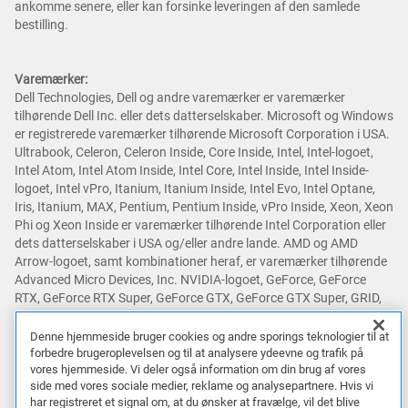
ankomme senere, eller kan forsinke leveringen af den samlede
bestilling.
Varemærker:
Dell Technologies, Dell og andre varemærker er varemærker
tilhørende Dell Inc. eller dets datterselskaber. Microsoft og Windows
er registrerede varemærker tilhørende Microsoft Corporation i USA.
Ultrabook, Celeron, Celeron Inside, Core Inside, Intel, Intel-logoet,
Intel Atom, Intel Atom Inside, Intel Core, Intel Inside, Intel Inside-
logoet, Intel vPro, Itanium, Itanium Inside, Intel Evo, Intel Optane,
Iris, Itanium, MAX, Pentium, Pentium Inside, vPro Inside, Xeon, Xeon
Phi og Xeon Inside er varemærker tilhørende Intel Corporation eller
dets datterselskaber i USA og/eller andre lande. AMD og AMD
Arrow-logoet, samt kombinationer heraf, er varemærker tilhørende
Advanced Micro Devices, Inc. NVIDIA-logoet, GeForce, GeForce
RTX, GeForce RTX Super, GeForce GTX, GeForce GTX Super, GRID,
SHIELD, Battery Boost, Reflex, DLSS, CUDA, FXAA, GameStream, G-
SYNC, G-SYNC Ultimate, NVLINK, ShadowPlay, SLI, TXAA, PhysX,
Denne hjemmeside bruger cookies og andre sporings teknologier til at
GeForce Experience, GeForce NOW, Maxwell, Pascal og Turing er
forbedre brugeroplevelsen og til at analysere ydeevne og trafik på
vores hjemmeside. Vi deler også information om din brug af vores
varemærker og/eller registrerede varemærker tilhørende NVIDIA
side med vores sociale medier, reklame og analysepartnere. Hvis vi
Corporation i USA og andre lande. Snapdragon er et varemærke
har registreret et signal om, at du ønsker at fravælge, vil det blive
eller registreret varemærke tilhørende Qualcomm Incorporated.