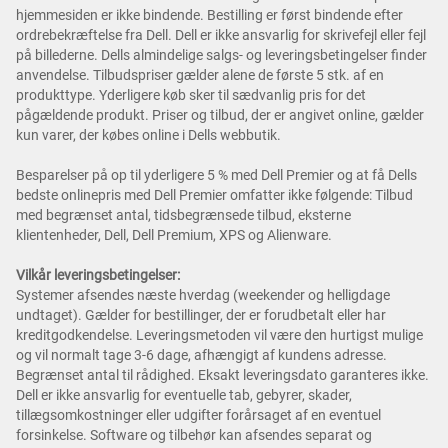
hjemmesiden er ikke bindende. Bestilling er først bindende efter
ordrebekræftelse fra Dell. Dell er ikke ansvarlig for skrivefejl eller fejl
på billederne. Dells almindelige salgs- og leveringsbetingelser finder
anvendelse. Tilbudspriser gælder alene de første 5 stk. af en
produkttype. Yderligere køb sker til sædvanlig pris for det
pågældende produkt. Priser og tilbud, der er angivet online, gælder
kun varer, der købes online i Dells webbutik.
Besparelser på op til yderligere 5 % med Dell Premier og at få Dells
bedste onlinepris med Dell Premier omfatter ikke følgende: Tilbud
med begrænset antal, tidsbegrænsede tilbud, eksterne
klientenheder, Dell, Dell Premium, XPS og Alienware.
Vilkår leveringsbetingelser:
Systemer afsendes næste hverdag (weekender og helligdage
undtaget). Gælder for bestillinger, der er forudbetalt eller har
kreditgodkendelse. Leveringsmetoden vil være den hurtigst mulige
og vil normalt tage 3-6 dage, afhængigt af kundens adresse.
Begrænset antal til rådighed. Eksakt leveringsdato garanteres ikke.
Dell er ikke ansvarlig for eventuelle tab, gebyrer, skader,
tillægsomkostninger eller udgifter forårsaget af en eventuel
forsinkelse. Software og tilbehør kan afsendes separat og