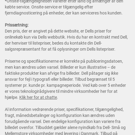
*Onsite-tilgængeligheden varierer efter land og afhænger af den
købte service. Onsite-service er tilgængelig efter
fjerndiagnosticering på enheder, der kan serviceres hos kunden.
Prissætning:
Den pris, der er angivet på dette website, er Dells priser for
onlinekøb kun via Dells webbutik. Hvis du har en kontrakt med Dell,
der henviser til listepriser, bedes du kontakte din Dell-
salgsrepræsentant for at få oplysninger om Dells listepriser.
Priserne og specifikationerne er korrekte på publiceringsdatoen,
men kan ændres uden varsel. Billeder er kun illustrative – de
faktiske produkter kan afvige fra billeder. Dell påtager sig ikke
ansvar for fejl i typografi eller billeder. Tilbud begrænset til 5
systemer pr. kunde pr. kampagneperiode. Ved køb over 5 enheder
er vores teknologirådgivere til mindre virksomheder her for at
hjælpe.
Klik her for at chatte
.
Al information vedrørende priser, specifikationer, tilgængelighed,
fragt, månedsbetalinger og konfiguration kan ændres uden
forudgående varsel. Den endelige konfiguration kan variere fra
billedet ovenfor. Tilbuddet gælder alene nyindkøb fra Dell- Små og
Mellemstore virksomheder med levering i Danmark. Tilbud på