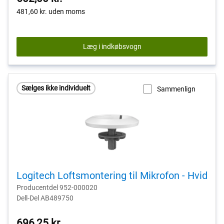
of
5
481,60 kr.
uden moms
stars.
735
reviews
Læg i indkøbsvogn
Sælges ikke individuelt
Sammenlign
Logitech Loftsmontering til Mikrofon - Hvid
Producentdel 952-000020
Dell-Del AB489750
696,25 kr.