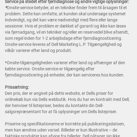
Service på stedet efter fjerndiagnose og andre vigtige oplysninger:
*
Onsite-service betyder, at en tekniker finder frem til årsagen til et
problem. Dette kan omfatte, at kunden skal undersøge systemet
indvendigt, og det kan være nødvendigt med flere eller lange
sessioner. Hvis et problem er dækket af garanti og ikke kan løses
via fjernadgang, vil en tekniker og/eller en reservedel blive afsendt,
som regel inden for 1-2 arbejdsdage efter fjerndiagnosticering.
Onsite-service leveres af Dell Marketing L.P. Tilgængelighed og
vilkår varierer efter land og produkt.
*Onsite-tilgængeligheden varierer efter land og afhænger af den
købte service. Onsite-service er tilgængelig efter
fjerndiagnosticering på enheder, der kan serviceres hos kunden.
Prissætning:
Den pris, der er angivet på dette website, er Dells priser for
onlinekøb kun via Dells webbutik. Hvis du har en kontrakt med Dell,
der henviser til listepriser, bedes du kontakte din Dell-
salgsrepræsentant for at få oplysninger om Dells listepriser.
Priserne og specifikationerne er korrekte på publiceringsdatoen,
men kan ændres uden varsel. Billeder er kun illustrative – de
faktiske produkter kan afvige fra billeder. Dell påtager sig ikke