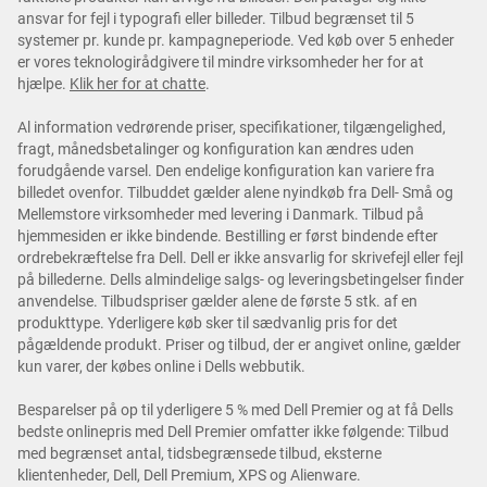
ansvar for fejl i typografi eller billeder. Tilbud begrænset til 5
systemer pr. kunde pr. kampagneperiode. Ved køb over 5 enheder
er vores teknologirådgivere til mindre virksomheder her for at
hjælpe.
Klik her for at chatte
.
Al information vedrørende priser, specifikationer, tilgængelighed,
fragt, månedsbetalinger og konfiguration kan ændres uden
forudgående varsel. Den endelige konfiguration kan variere fra
billedet ovenfor. Tilbuddet gælder alene nyindkøb fra Dell- Små og
Mellemstore virksomheder med levering i Danmark. Tilbud på
hjemmesiden er ikke bindende. Bestilling er først bindende efter
ordrebekræftelse fra Dell. Dell er ikke ansvarlig for skrivefejl eller fejl
på billederne. Dells almindelige salgs- og leveringsbetingelser finder
anvendelse. Tilbudspriser gælder alene de første 5 stk. af en
produkttype. Yderligere køb sker til sædvanlig pris for det
pågældende produkt. Priser og tilbud, der er angivet online, gælder
kun varer, der købes online i Dells webbutik.
Besparelser på op til yderligere 5 % med Dell Premier og at få Dells
bedste onlinepris med Dell Premier omfatter ikke følgende: Tilbud
med begrænset antal, tidsbegrænsede tilbud, eksterne
klientenheder, Dell, Dell Premium, XPS og Alienware.