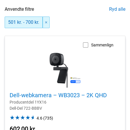
Anvendte filtre
Ryd alle
501 kr. - 700 kr.
Sammenlign
Dell-webkamera – WB3023 – 2K QHD
Producentdel 1YX16
Dell-Del 722-BBBV
4.6
4.6
(735)
out
602,00 kr.