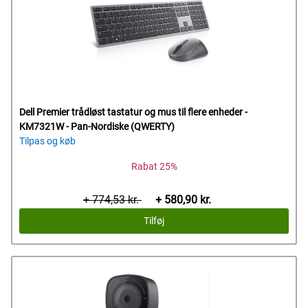
Dell Premier trådløst tastatur og mus til flere enheder -
KM7321W - Pan-Nordiske (QWERTY)
Tilpas og køb
Rabat 25%
Start
Dells
+ 774,53 kr.
+ 580,90 kr.
ved
pris
Tilføj
pris