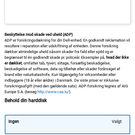
Beskyttelse mod skade ved uheld (ADP)
ADP er forsikringsdækning for din Dell-enhed. En godkendt reklamation vil
resultere i reparation eller udskiftning af enheden. Denne forsikring
dækker almindelige uheld såsom skader fra fald eller spild og er
begrænset til én godkendt skade pr. policeår. Eksempler på,
hvad der ikke
er dækket
, omfatter tab, tyveri, slitage, forsætlig beskadigelse,
beskadigelse af software, data og tilbehør eller skader forårsaget af
brand eller naturkatastrofe. Kun tilgængelig for virksomheder eller
indbyggere (18 år eller ældre) i Danmark. De viste priser er inklusive
forsikringsafgift (med den gældende sats). ADP-forsikring tegnes af AIG
Europe S.A. (besøg
http://www.caa.lu/
).
Behold din harddisk
Ingen
Valgt