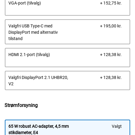
Dells
VGA-port (tilvalg)
+ 152,75 kr.
pris
Dells
Valgfri USB Type-C med
+ 195,00 kr.
pris
DisplayPort med alternativ
tilstand
Dells
HDMI 2.1-port (tilvalg)
+ 128,38 kr.
pris
Dells
Valgfri DisplayPort 2.1 UHBR20,
+ 128,38 kr.
pris
V2
Strømforsyning
65 W robust AC-adapter, 4,5 mm
Valgt
stikdiameter, E4