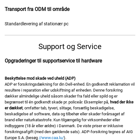
Transport fra ODM til område
Standardlevering af stationær pc
Support og Service
Opgraderinger til supportservice til hardware
Beskyttelse mod skade ved uheld (ADP)
ADP er forsikringsdækning for din Dell-enhed. En godkendt reklamation vil
resultere i reparation eller udskiftning af enheden. Denne forsikring
dækker almindelige uheld såsom skader fra fald eller spild og er
begrænset til én godkendt skade pr. policeår. Eksempler på,
hvad der ikke
er dækket
, omfatter tab, tyveri, slitage, forsætlig beskadigelse,
beskadigelse af software, data og tilbehør eller skader forårsaget af
brand eller naturkatastrofe. Kun tilgængelig for virksomheder eller
indbyggere (18 år eller ældre) i Danmark. De viste priser er inklusive
forsikringsafgift (med den gældende sats). ADP-forsikring tegnes af AIG
Europe S.A. (besøg
//www.caa.lu/
).