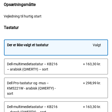
Opsætningsmåtte
Vejledning til hurtig start
Tastatur
Der er ikke valgt et tastatur
Valgt
Dells
Dell-multimedietastatur – KB216
+ 163,30 kr.
pris
– arabisk (QWERTY) – sort
Dells
Dell Pro-tastatur og -mus –
+ 298,99 kr.
pris
KM5221W - arabisk (QWERTY) -
sort
Dells
Dell-multimedietastatur – KB216
+ 163,30 kr.
pris