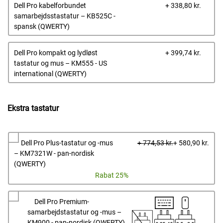
Dells
Dell Pro kabelforbundet
+ 338,80 kr.
pris
samarbejdsstastatur – KB525C -
spansk (QWERTY)
Dells
Dell Pro kompakt og lydløst
+ 399,74 kr.
pris
tastatur og mus – KM555 - US
international (QWERTY)
Ekstra tastatur
Start
Dells
Dell Pro Plus-tastatur og -mus
+ 774,53 kr.
+ 580,90 kr.
ved
pris
– KM7321W - pan-nordisk
pris
(QWERTY)
Rabat 25%
Dell Pro Premium-
samarbejdstastatur og -mus –
KM900 - pan-nordisk (QWERTY)