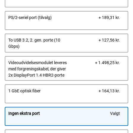
pris
Dells
PS/2-seriel port (tilvalg)
+ 189,31 kr.
pris
Dells
To USB 3.2, 2. gen. porte (10
+ 127,56 kr.
pris
Gbps)
Dells
Videoudvidelsesmodulet leveres
+ 1.498,25 kr.
pris
med forgreningskabel, der giver
2x DisplayPort 1.4 HBR2-porte
Dells
1 GbE optisk fiber
+ 164,13 kr.
pris
Ingen ekstra port
Valgt