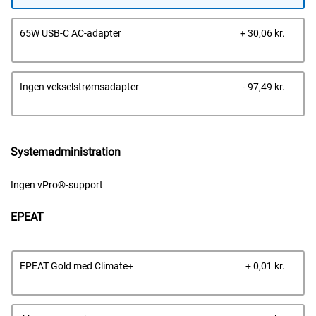
Dells
65W USB-C AC-adapter
+ 30,06 kr.
pris
Dells
Ingen vekselstrømsadapter
- 97,49 kr.
pris
Systemadministration
Ingen vPro®-support
EPEAT
Dells
EPEAT Gold med Climate+
+ 0,01 kr.
pris