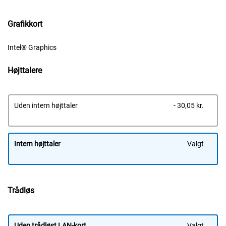
Grafikkort
Intel® Graphics
Højttalere
Dells
Uden intern højttaler
- 30,05 kr.
pris
Intern højttaler
Valgt
Trådløs
Uden trådløst LAN-kort
Valgt