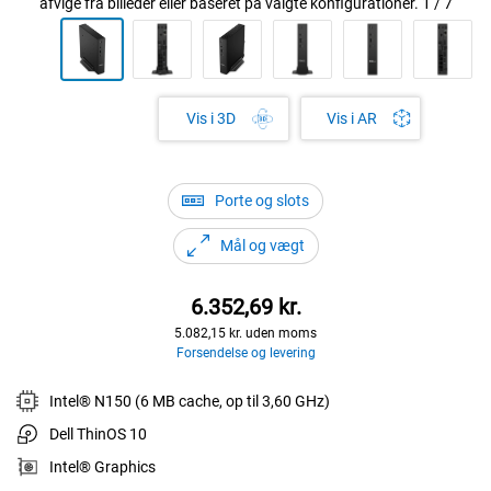
afvige fra billeder eller baseret på valgte konfigurationer.
1
/
7
Vis i AR
Vis i 3D
Porte og slots
Mål og vægt
Dells
6.352,69 kr.
5.082,15 kr. uden moms
pris
Forsendelse og levering
Intel® N150 (6 MB cache, op til 3,60 GHz)
Dell ThinOS 10
Intel® Graphics