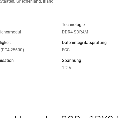
 Staaten, Griechenland, Irland
Technologie
ichermodul
DDR4 SDRAM
igkeit
Datenintegritätsprüfung
(PC4-25600)
ECC
isation
Spannung
1.2 V