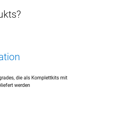
ukts?
ation
rades, die als Komplettkits mit
iefert werden