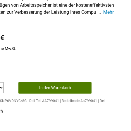
gen von Arbeitsspeicher ist eine der kosteneffektivsten
ten zur Verbesserung der Leistung Ihres Compu
...
Mehr
 €
ne MwSt.
In den Warenkorb
il SNP6VDNYC/8G | Dell Teil AA799041 | Bestellcode Aa799041 | Dell
ch