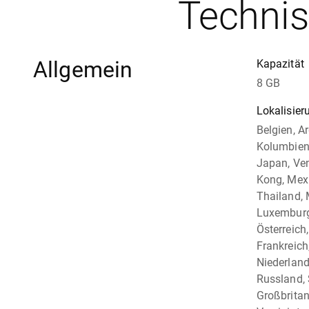
Techni
Allgemein
Kapazität
8 GB
Lokalisier
Belgien, Ar
Kolumbien,
Japan, Ven
Kong, Mexi
Thailand, 
Luxemburg,
Österreich
Frankreich,
Niederland
Russland,
Großbritan