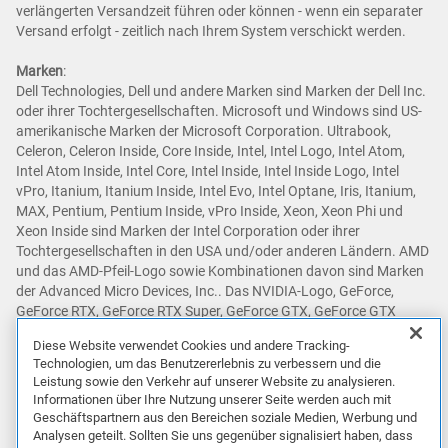
verlängerten Versandzeit führen oder können - wenn ein separater
Versand erfolgt - zeitlich nach Ihrem System verschickt werden.
Marken
:
Dell Technologies, Dell und andere Marken sind Marken der Dell Inc.
oder ihrer Tochtergesellschaften. Microsoft und Windows sind US-
amerikanische Marken der Microsoft Corporation. Ultrabook,
Celeron, Celeron Inside, Core Inside, Intel, Intel Logo, Intel Atom,
Intel Atom Inside, Intel Core, Intel Inside, Intel Inside Logo, Intel
vPro, Itanium, Itanium Inside, Intel Evo, Intel Optane, Iris, Itanium,
MAX, Pentium, Pentium Inside, vPro Inside, Xeon, Xeon Phi und
Xeon Inside sind Marken der Intel Corporation oder ihrer
Tochtergesellschaften in den USA und/oder anderen Ländern. AMD
und das AMD-Pfeil-Logo sowie Kombinationen davon sind Marken
der Advanced Micro Devices, Inc.. Das NVIDIA-Logo, GeForce,
GeForce RTX, GeForce RTX Super, GeForce GTX, GeForce GTX
Super, GRID, SHIELD, Battery Boost, Reflex, DLSS, CUDA, FXAA,
Diese Website verwendet Cookies und andere Tracking-
GameStream, G-SYNC, G-SYNC Ultimate, NVLINK, ShadowPlay, SLI,
Technologien, um das Benutzererlebnis zu verbessern und die
TXAA, PhysX, GeForce Experience, GeForce NOW, Maxwell, Pascal
Leistung sowie den Verkehr auf unserer Website zu analysieren.
und Turing sind Marken und/oder eingetragene Marken der NVIDIA
Informationen über Ihre Nutzung unserer Seite werden auch mit
Corporation in den USA und anderen Ländern. Snapdragon ist eine
Geschäftspartnern aus den Bereichen soziale Medien, Werbung und
Marke oder eingetragene Marke von Qualcomm Incorporated.
Analysen geteilt. Sollten Sie uns gegenüber signalisiert haben, dass