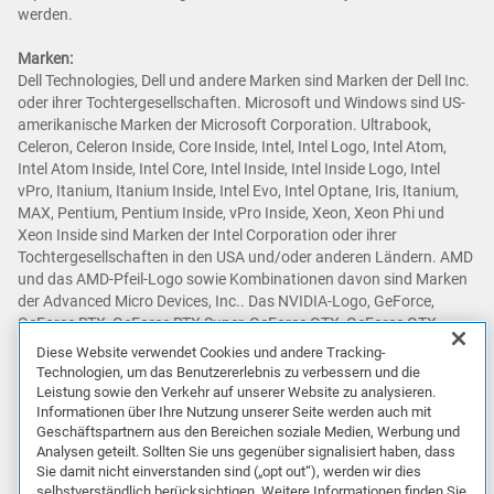
werden.
Marken:
Dell Technologies, Dell und andere Marken sind Marken der Dell Inc.
oder ihrer Tochtergesellschaften. Microsoft und Windows sind US-
amerikanische Marken der Microsoft Corporation. Ultrabook,
Celeron, Celeron Inside, Core Inside, Intel, Intel Logo, Intel Atom,
Intel Atom Inside, Intel Core, Intel Inside, Intel Inside Logo, Intel
vPro, Itanium, Itanium Inside, Intel Evo, Intel Optane, Iris, Itanium,
MAX, Pentium, Pentium Inside, vPro Inside, Xeon, Xeon Phi und
Xeon Inside sind Marken der Intel Corporation oder ihrer
Tochtergesellschaften in den USA und/oder anderen Ländern. AMD
und das AMD-Pfeil-Logo sowie Kombinationen davon sind Marken
der Advanced Micro Devices, Inc.. Das NVIDIA-Logo, GeForce,
GeForce RTX, GeForce RTX Super, GeForce GTX, GeForce GTX
Super, GRID, SHIELD, Battery Boost, Reflex, DLSS, CUDA, FXAA,
Diese Website verwendet Cookies und andere Tracking-
GameStream, G-SYNC, G-SYNC Ultimate, NVLINK, ShadowPlay, SLI,
Technologien, um das Benutzererlebnis zu verbessern und die
TXAA, PhysX, GeForce Experience, GeForce NOW, Maxwell, Pascal
Leistung sowie den Verkehr auf unserer Website zu analysieren.
und Turing sind Marken und/oder eingetragene Marken der NVIDIA
Informationen über Ihre Nutzung unserer Seite werden auch mit
Geschäftspartnern aus den Bereichen soziale Medien, Werbung und
Corporation in den USA und anderen Ländern. Snapdragon ist eine
Analysen geteilt. Sollten Sie uns gegenüber signalisiert haben, dass
Marke oder eingetragene Marke von Qualcomm Incorporated.
Sie damit nicht einverstanden sind („opt out“), werden wir dies
Andere Marken können Marken ihrer jeweiligen Inhaber sein.
selbstverständlich berücksichtigen. Weitere Informationen finden Sie