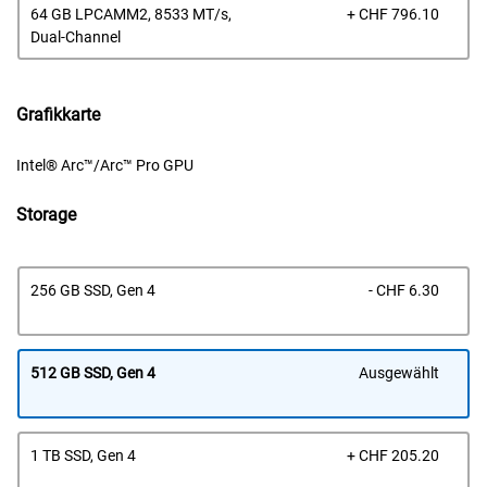
Prei
64 GB LPCAMM2, 8533 MT/s,
+ CHF 796.10
Dual-Channel
Grafikkarte
Intel® Arc™/Arc™ Pro GPU
Storage
Prei
256 GB SSD, Gen 4
- CHF 6.30
512 GB SSD, Gen 4
Ausgewählt
Prei
1 TB SSD, Gen 4
+ CHF 205.20