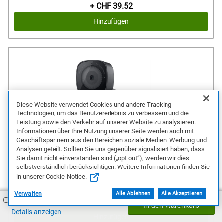
Preis
+ CHF 39.52
Hinzufügen
Diese Website verwendet Cookies und andere Tracking-
Technologien, um das Benutzererlebnis zu verbessern und die
Leistung sowie den Verkehr auf unserer Website zu analysieren.
Informationen über Ihre Nutzung unserer Seite werden auch mit
Geschäftspartnern aus den Bereichen soziale Medien, Werbung und
Analysen geteilt. Sollten Sie uns gegenüber signalisiert haben, dass
Sie damit nicht einverstanden sind („opt out“), werden wir dies
Dell Webcam - WB3023
selbstverständlich berücksichtigen. Weitere Informationen finden Sie
in unserer Cookie-Notice.
Konfiguration und Bestellung
Verwalten
Alle Ablehnen
Alle Akzeptieren
Preis
CHF 2'669.93
+ CHF 64.89
In den Warenkorb
Details anzeigen
Hinzufügen