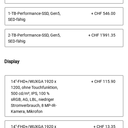
Prei
1-TB-Performance-SSD, Gen5,
+ CHF 546.00
SED-fähig
Prei
2-TB-Performance-SSD, Gen5,
+ CHF 1'991.35
SED-fähig
Display
Prei
14"-FHD+/WUXGA 1920 x
+ CHF 115.90
1200, ohne Touchfunktion,
500 cd/m², IPS, 100 %
sRGB, AG, LBL, niedriger
Stromverbrauch, 8 MP-IR-
Kamera, Mikrofon
Prei
14"-FHD+/WUXGA 1920 x
+ CHF 13.35