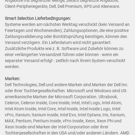
Angebote mit begrenzter Menge, zeitlich begrenzte Angebote,
Client-Peripheriegeräte, Dell, Dell Premium, XPS und Alienware.
Smart Selection Lieferbedingungen:
Systeme werden am nächsten Werktag verschickt (kein Versand an
Feiertagen und Wochenenden); Zahlungsoptionen, die eine positive
Zahlungsvalidierung oder Bonitätsprüfung benötigen, können den
Versand verzögern. Ein Lieferdatum wird nicht garantiert.
Zusätzliche Produkte wie z. B. Software und Zubehör können zu
einer verlängerten Versandzeit führen oder können - wenn ein
separater Versand erfolgt - zeitlich nach Ihrem System verschickt
werden.
Marken:
Dell Technologies, Dell und andere Marken sind Marken der Dell Inc.
oder ihrer Tochtergesellschaften. Microsoft und Windows sind US-
amerikanische Marken der Microsoft Corporation. Ultrabook,
Celeron, Celeron Inside, Core Inside, Intel, Intel Logo, Intel Atom,
Intel Atom Inside, Intel Core, Intel Inside, Intel Inside Logo, Intel
vPro, Itanium, Itanium Inside, Intel Evo, Intel Optane, Iris, Itanium,
MAX, Pentium, Pentium Inside, vPro Inside, Xeon, Xeon Phi und
Xeon Inside sind Marken der Intel Corporation oder ihrer
Tochtergesellschaften in den USA und/oder anderen Ländern. AMD