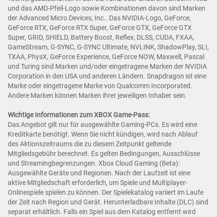
und das AMD-Pfeil-Logo sowie Kombinationen davon sind Marken
der Advanced Micro Devices, Inc.. Das NVIDIA-Logo, GeForce,
GeForce RTX, GeForce RTX Super, GeForce GTX, GeForce GTX
Super, GRID, SHIELD, Battery Boost, Reflex, DLSS, CUDA, FXAA,
GameStream, G-SYNC, G-SYNC Ultimate, NVLINK, ShadowPlay, SLI,
TXAA, PhysX, GeForce Experience, GeForce NOW, Maxwell, Pascal
und Turing sind Marken und/oder eingetragene Marken der NVIDIA
Corporation in den USA und anderen Ländern. Snapdragon ist eine
Marke oder eingetragene Marke von Qualcomm Incorporated.
Andere Marken können Marken ihrer jeweiligen Inhaber sein.
Wichtige Informationen zum XBOX Game-Pass:
Das Angebot gilt nur für ausgewählte Gaming-PCs. Es wird eine
Kreditkarte benötigt. Wenn Sie nicht kündigen, wird nach Ablauf
des Aktionszeitraums die zu diesem Zeitpunkt geltende
Mitgliedsgebühr berechnet. Es gelten Bedingungen, Ausschlüsse
und Streamingbegrenzungen. Xbox Cloud Gaming (Beta):
Ausgewählte Geräte und Regionen. Nach der Laufzeit ist eine
aktive Mitgliedschaft erforderlich, um Spiele und Multiplayer-
Onlinespiele spielen zu können. Der Spielekatalog variiert im Laufe
der Zeit nach Region und Gerät. Herunterladbare Inhalte (DLC) sind
separat erhältlich. Falls ein Spiel aus dem Katalog entfernt wird