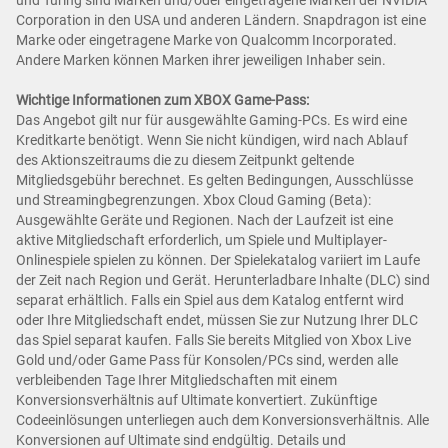
und Turing sind Marken und/oder eingetragene Marken der NVIDIA
Corporation in den USA und anderen Ländern. Snapdragon ist eine
Marke oder eingetragene Marke von Qualcomm Incorporated.
Andere Marken können Marken ihrer jeweiligen Inhaber sein.
Wichtige Informationen zum XBOX Game-Pass:
Das Angebot gilt nur für ausgewählte Gaming-PCs. Es wird eine
Kreditkarte benötigt. Wenn Sie nicht kündigen, wird nach Ablauf
des Aktionszeitraums die zu diesem Zeitpunkt geltende
Mitgliedsgebühr berechnet. Es gelten Bedingungen, Ausschlüsse
und Streamingbegrenzungen. Xbox Cloud Gaming (Beta):
Ausgewählte Geräte und Regionen. Nach der Laufzeit ist eine
aktive Mitgliedschaft erforderlich, um Spiele und Multiplayer-
Onlinespiele spielen zu können. Der Spielekatalog variiert im Laufe
der Zeit nach Region und Gerät. Herunterladbare Inhalte (DLC) sind
separat erhältlich. Falls ein Spiel aus dem Katalog entfernt wird
oder Ihre Mitgliedschaft endet, müssen Sie zur Nutzung Ihrer DLC
das Spiel separat kaufen. Falls Sie bereits Mitglied von Xbox Live
Gold und/oder Game Pass für Konsolen/PCs sind, werden alle
verbleibenden Tage Ihrer Mitgliedschaften mit einem
Konversionsverhältnis auf Ultimate konvertiert. Zukünftige
Codeeinlösungen unterliegen auch dem Konversionsverhältnis. Alle
Konversionen auf Ultimate sind endgültig. Details und