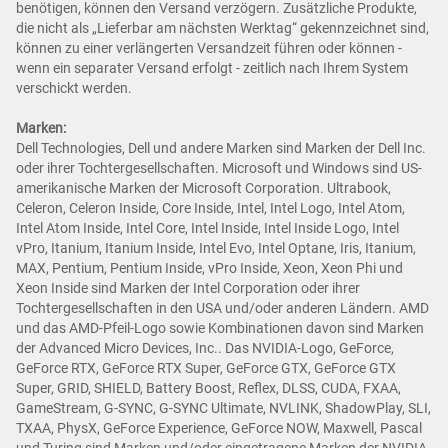
benötigen, können den Versand verzögern. Zusätzliche Produkte,
die nicht als „Lieferbar am nächsten Werktag“ gekennzeichnet sind,
können zu einer verlängerten Versandzeit führen oder können -
wenn ein separater Versand erfolgt - zeitlich nach Ihrem System
verschickt werden.
Marken:
Dell Technologies, Dell und andere Marken sind Marken der Dell Inc.
oder ihrer Tochtergesellschaften. Microsoft und Windows sind US-
amerikanische Marken der Microsoft Corporation. Ultrabook,
Celeron, Celeron Inside, Core Inside, Intel, Intel Logo, Intel Atom,
Intel Atom Inside, Intel Core, Intel Inside, Intel Inside Logo, Intel
vPro, Itanium, Itanium Inside, Intel Evo, Intel Optane, Iris, Itanium,
MAX, Pentium, Pentium Inside, vPro Inside, Xeon, Xeon Phi und
Xeon Inside sind Marken der Intel Corporation oder ihrer
Tochtergesellschaften in den USA und/oder anderen Ländern. AMD
und das AMD-Pfeil-Logo sowie Kombinationen davon sind Marken
der Advanced Micro Devices, Inc.. Das NVIDIA-Logo, GeForce,
GeForce RTX, GeForce RTX Super, GeForce GTX, GeForce GTX
Super, GRID, SHIELD, Battery Boost, Reflex, DLSS, CUDA, FXAA,
GameStream, G-SYNC, G-SYNC Ultimate, NVLINK, ShadowPlay, SLI,
TXAA, PhysX, GeForce Experience, GeForce NOW, Maxwell, Pascal