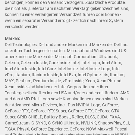
benötigen, können den Versand verzögern. Zusätzliche Produkte,
die nicht als „Lieferbar am nächsten Werktag“ gekennzeichnet sind,
können zu einer verlängerten Versandzeit führen oder können -
wenn ein separater Versand erfolgt - zeitlich nach Ihrem System
verschickt werden.
Marken:
Dell Technologies, Dell und andere Marken sind Marken der Dell Inc.
oder ihrer Tochtergesellschaften. Microsoft und Windows sind US-
amerikanische Marken der Microsoft Corporation. Ultrabook,
Celeron, Celeron Inside, Core Inside, Intel, Intel Logo, Intel Atom,
Intel Atom Inside, Intel Core, Intel Inside, Intel Inside Logo, Intel
vPro, Itanium, Itanium Inside, Intel Evo, Intel Optane, Iris, Itanium,
MAX, Pentium, Pentium Inside, vPro Inside, Xeon, Xeon Phi und
Xeon Inside sind Marken der Intel Corporation oder ihrer
Tochtergesellschaften in den USA und/oder anderen Ländern. AMD
und das AMD-Pfeil-Logo sowie Kombinationen davon sind Marken
der Advanced Micro Devices, Inc.. Das NVIDIA-Logo, GeForce,
GeForce RTX, GeForce RTX Super, GeForce GTX, GeForce GTX
Super, GRID, SHIELD, Battery Boost, Reflex, DLSS, CUDA, FXAA,
GameStream, G-SYNC, G-SYNC Ultimate, NVLINK, ShadowPlay, SLI,
TXAA, PhysX, GeForce Experience, GeForce NOW, Maxwell, Pascal