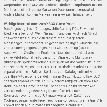
und Turing sind Marken und/oder eingetragene Marken der NVIDIA
Corporation in den USA und anderen Ländern. Snapdragon ist eine
Marke oder eingetragene Marke von Qualcomm Incorporated.
Andere Marken können Marken ihrer jeweiligen Inhaber sein.
Wichtige Informationen zum XBOX Game-Pass:
Das Angebot gilt nur für ausgewählte Gaming-PCs. Es wird eine
Kreditkarte benötigt. Wenn Sie nicht kündigen, wird nach Ablauf
des Aktionszeitraums die zu diesem Zeitpunkt geltende
Mitgliedsgebühr berechnet. Es gelten Bedingungen, Ausschlüsse
und Streamingbegrenzungen. Xbox Cloud Gaming (Beta):
Ausgewählte Geräte und Regionen. Nach der Laufzeit ist eine
aktive Mitgliedschaft erforderlich, um Spiele und Multiplayer-
Onlinespiele spielen zu können. Der Spielekatalog variiert im Laufe
der Zeit nach Region und Gerät. Herunterladbare Inhalte (DLC) sind
separat erhältlich. Falls ein Spiel aus dem Katalog entfernt wird
oder Ihre Mitgliedschaft endet, müssen Sie zur Nutzung Ihrer DLC
das Spiel separat kaufen. Falls Sie bereits Mitglied von Xbox Live
Gold und/oder Game Pass für Konsolen/PCs sind, werden alle
verbleibenden Tage Ihrer Mitgliedschaften mit einem
Konversionsverhältnis auf Ultimate konvertiert. Zukünftige
Codeeinlösungen unterliegen auch dem Konversionsverhältnis. Alle
Konversionen auf Ultimate sind endgültig. Details und