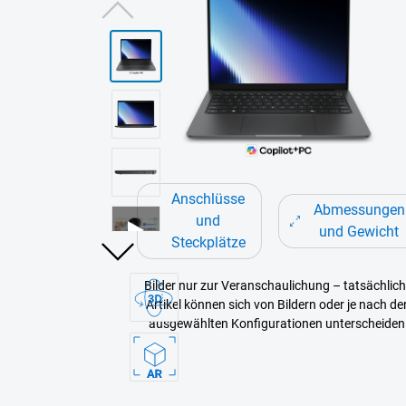
Unser flachster Dell P
Laptop
Jetzt kaufen
Jetzt kaufen
Anschlüsse
Abmessungen
und
und Gewicht
Steckplätze
Bilder nur zur Veranschaulichung – tatsächlic
Artikel können sich von Bildern oder je nach de
ausgewählten Konfigurationen unterscheiden