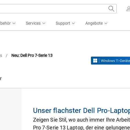
ubehör
Services
Support
Angebote
Cs
/
Neu: Dell Pro 7-Serie 13
Video-Wiederholung
r
 13
Unser flachster Dell Pro-Lapto
Zeigen Sie Stil, wo auch immer Ihre Arbei
Pro 7-Serie 13 Laptop, der eine gelungen
60 Laptop