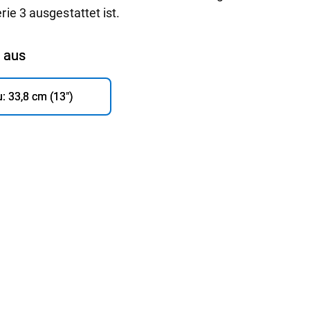
ie 3 ausgestattet ist.
n aus
: 33,8 cm (13")