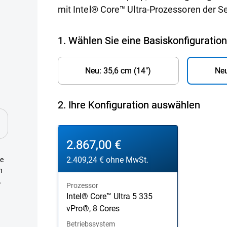
ro-
mit Intel® Core™ Ultra-Prozessoren der Ser
1. Wählen Sie eine Basiskonfiguratio
Neu: 35,6 cm (14")
Neu
2.
Ihre Konfiguration auswählen
Konfiguration 1
Preis
2.867,00 €
2.409,24 €
ohne MwSt.
he
n
.
Prozessor
Intel® Core™ Ultra 5 335
vPro®, 8 Cores
Betriebssystem