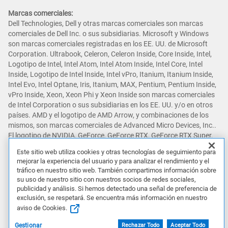
Marcas comerciales:
Dell Technologies, Dell y otras marcas comerciales son marcas
comerciales de Dell Inc. o sus subsidiarias. Microsoft y Windows
son marcas comerciales registradas en los EE. UU. de Microsoft
Corporation. Ultrabook, Celeron, Celeron Inside, Core Inside, Intel,
Logotipo de Intel, Intel Atom, Intel Atom Inside, Intel Core, Intel
Inside, Logotipo de Intel Inside, Intel vPro, Itanium, Itanium Inside,
Intel Evo, Intel Optane, Iris, Itanium, MAX, Pentium, Pentium Inside,
vPro Inside, Xeon, Xeon Phi y Xeon Inside son marcas comerciales
de Intel Corporation o sus subsidiarias en los EE. UU. y/o en otros
países. AMD y el logotipo de AMD Arrow, y combinaciones de los
mismos, son marcas comerciales de Advanced Micro Devices, Inc..
El logotipo de NVIDIA, GeForce, GeForce RTX, GeForce RTX Super,
GeForce GTX, GeForce GTX Super, GRID, SHIELD, Battery Boost,
Este sitio web utiliza cookies y otras tecnologías de seguimiento para
Reflex, DLSS, CUDA, FXAA, GameStream, G-SYNC, G-SYNC Ultimate,
mejorar la experiencia del usuario y para analizar el rendimiento y el
NVLINK, ShadowPlay, SLI, TXAA, PhysX, GeForce Experience,
tráfico en nuestro sitio web. También compartimos información sobre
GeForce NOW, Maxwell, Pascal y Turing son marcas comerciales
su uso de nuestro sitio con nuestros socios de redes sociales,
y/o marcas comerciales registradas de NVIDIA Corporation en los
publicidad y análisis. Si hemos detectado una señal de preferencia de
EE. UU. y otros países. Snapdragon es una marca comercial o
exclusión, se respetará. Se encuentra más información en nuestro
marca comercial registrada de Qualcomm Incorporated. Otras
aviso de Cookies.
marcas comerciales pueden ser marcas comerciales de sus
Gestionar
Rechazar Todo
Aceptar Todo
respectivos propietarios.