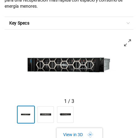
para una recuperación más rápida con espacio y consumo de
energía menores. ​
Key Specs
View orientado a la izquierda Dell PowerProtect DD9910F
1
/
3
View in 3D