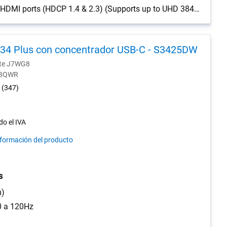
Video port2 HDMI ports (HDCP 1.4 & 2.3) (Supports up to UHD 3840 x 2160, 120 Hz, FRL, HDR, VRR as per specified in HDMI 2.1), 1 DisplayPort 1.4 (HDCP 1.4 & 2.3) port (Supports up to UHD 3840 x 2160, 120 Hz)
l 34 Plus con concentrador USB-C - S3425DW
nte J7WG8
0-BQWR
4.5
(347)
out
of
5
do el IVA
stars.
nformación del producto
347
reviews
s
m)
0 a 120Hz