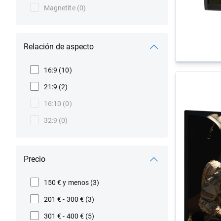
Magnetite
(0)
Relación de aspecto
16:9
(10)
21:9
(2)
16:10
(0)
32:9
(0)
Precio
150 € y menos
(3)
201 € - 300 €
(3)
301 € - 400 €
(5)