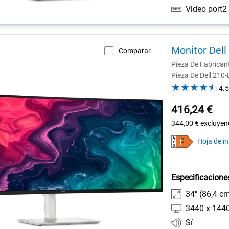
Monitor Del
Comparar
Pieza De Fabrica
Pieza De Dell 21
4.5
416,24 €
344,00 €
excluyen
Hoja de i
Especificacione
34" (86,4 c
3440 x 144
Sí