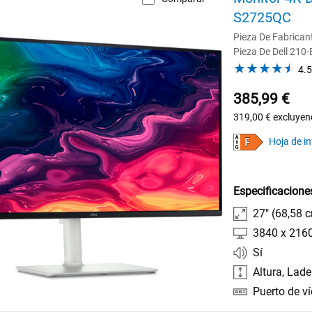
S2725QC
Pieza De Fabrica
Pieza De Dell 21
4.5
385,99 €
319,00 €
excluyen
Hoja de i
Especificacione
27" (68,58 
3840 x 216
Sí
Altura, Lade