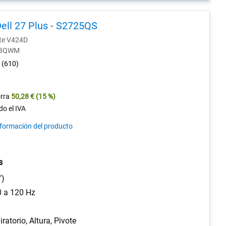
ell 27 Plus - S2725QS
nte V424D
0-BQWM
4.7
(610)
out
of
5
rra
50,28 €
(15 %)
stars.
do el IVA
610
nformación del producto
reviews
s
")
0 a 120 Hz
iratorio, Altura, Pivote