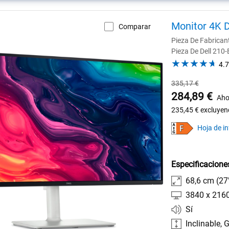
Monitor 4K D
Comparar
Pieza De Fabrica
Pieza De Dell 21
4.7
Precio
335,17 €
habitual
Precio
284,89 €
Aho
de
235,45 €
excluyen
Dell
Hoja de i
Especificacione
68,6 cm (27
3840 x 216
Sí
Inclinable, G