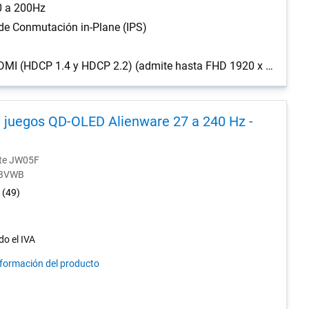
0 a 200Hz
de Conmutación in-Plane (IPS)
2 puertos HDMI (HDCP 1.4 y HDCP 2.2) (admite hasta FHD 1920 x 1080 200Hz, VRR, HDR según lo especificado en HDMI 2.1), 1 Puerto DisplayPort 1.4 (HDCP 1.4 y HDCP 2.2), 1 Puerto de salida de auriculares (conector de 3, 5 mm)
 juegos QD-OLED Alienware 27 a 240 Hz -
nte JW05F
0-BVWB
4.4
(49)
out
of
5
do el IVA
stars.
nformación del producto
49
reviews