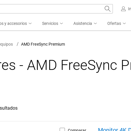
I
os y accesorios
Servicios
Asistencia
Ofertas
equipos
AMD FreeSync Premium
res - AMD FreeSync 
esultados
Monitor 4K D
Comparar