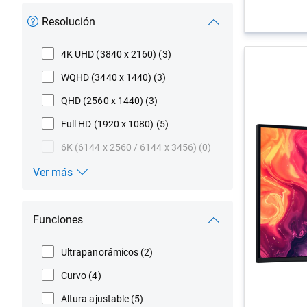
Resolución
4K UHD (3840 x 2160)
(3)
WQHD (3440 x 1440)
(3)
QHD (2560 x 1440)
(3)
Full HD (1920 x 1080)
(5)
6K (6144 x 2560 / 6144 x 3456)
(0)
Ver más
Resolución
Funciones
Ultrapanorámicos
(2)
Curvo
(4)
Altura ajustable
(5)