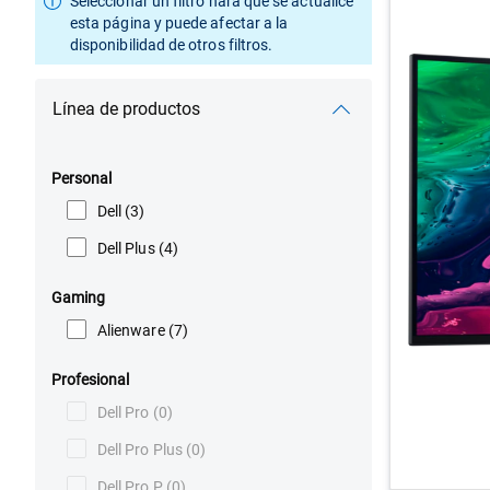
Seleccionar un filtro hará que se actualice
esta página y puede afectar a la
disponibilidad de otros filtros.
Línea de productos
Personal
Dell
(3)
Dell Plus
(4)
Gaming
Alienware
(7)
Profesional
Dell Pro
(0)
Dell Pro Plus
(0)
Dell Pro P
(0)