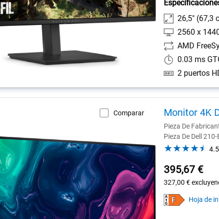
Especificacione
26,5" (67,3 
2560 x 144
AMD FreeSy
0.03 ms GT
Monitor 4K D
Comparar
Pieza De Fabrica
Pieza De Dell 21
4.5
395,67 €
327,00 €
excluyen
Hoja de i