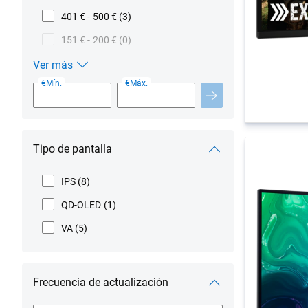
401 € - 500 €
(3)
151 € - 200 €
(0)
Ver más
Precio
€Mín.
€Máx.
Tipo de pantalla
IPS
(8)
QD-OLED
(1)
VA
(5)
Frecuencia de actualización