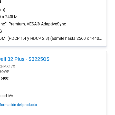
s
cm)
0 a 240Hz
nc™ Premium, VESA® AdaptiveSync
G
2 puertos HDMI (HDCP 1.4 y HDCP 2.3) (admite hasta 2560 x 1440, 120 Hz, HDR, VRR como se especifica en HDMI 2.1 (TMDS)), 1 puerto DisplayPort 1.4 (HDCP 1.4 y HDCP 2.3) (admite hasta 2560 x 1440, 240 Hz, HDR, DSC, AdaptiveSync)
ell 32 Plus - S3225QS
nte MX17X
0-BQWP
4.5
(400)
out
of
5
do el IVA
stars.
nformación del producto
400
reviews