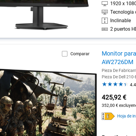
1920 x 108
Tecnología 
Inclinable
Monitor para
Comparar
AW2726DM
Pieza De Fabrica
Pieza De Dell 21
4.4
425,92 €
352,00 €
excluyen
Hoja de i