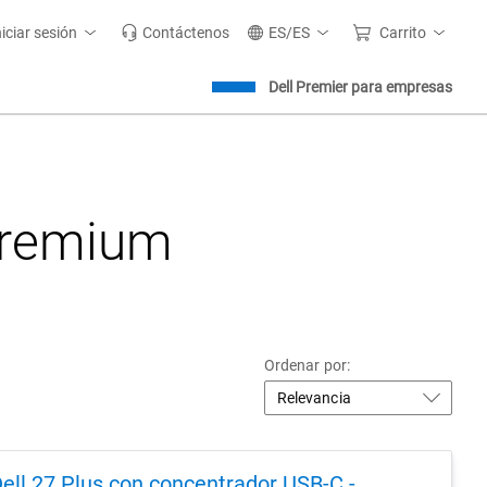
niciar sesión
Contáctenos
ES/ES
Carrito
Dell Premier para empresas
Premium
Ordenar por:
ell 27 Plus con concentrador USB-C -