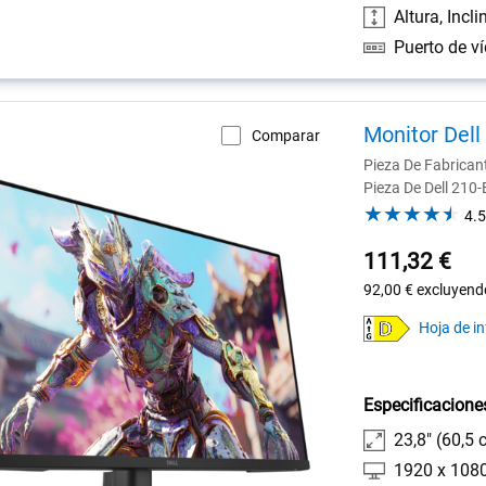
Altura, Incli
Monitor Dell
Comparar
Pieza De Fabrica
Pieza De Dell 210
4.5
111,32 €
92,00 €
excluyendo
Hoja de i
Especificacione
23,8" (60,5 
1920 x 108