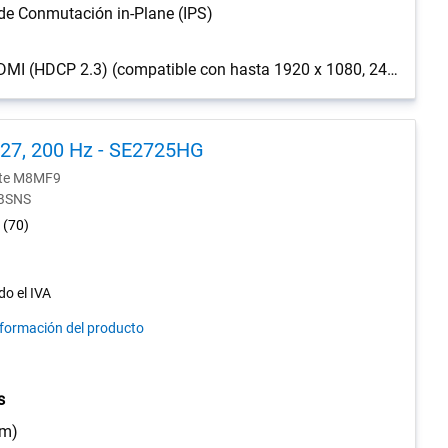
de Conmutación in-Plane (IPS)
2 puertos HDMI (HDCP 2.3) (compatible con hasta 1920 x 1080, 240 Hz, HDR y VRR, según lo especificado en HDMI 2.1 (TMDS)), 1 DisplayPort 1.4 (HDCP 2.3) puerto/s
 27, 200 Hz - SE2725HG
nte M8MF9
-BSNS
4.6
(70)
out
of
5
do el IVA
stars.
nformación del producto
70
reviews
s
cm)