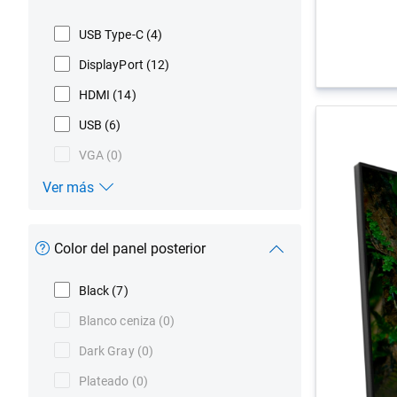
USB Type-C
(4)
DisplayPort
(12)
HDMI
(14)
USB
(6)
VGA
(0)
Ver más
Tipo de conexión
Color del panel posterior
Black
(7)
Blanco ceniza
(0)
Dark Gray
(0)
Plateado
(0)