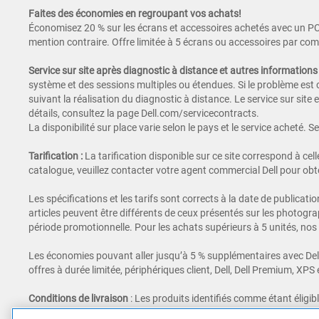
Faites des économies en regroupant vos achats!
Économisez 20 % sur les écrans et accessoires achetés avec un PC.
mention contraire. Offre limitée à 5 écrans ou accessoires par c
Service sur site après diagnostic à distance et autres information
système et des sessions multiples ou étendues. Si le problème est c
suivant la réalisation du diagnostic à distance. Le service sur site e
détails, consultez la page Dell.com/servicecontracts.
La disponibilité sur place varie selon le pays et le service acheté. S
Tarification
:
La tarification disponible sur ce site correspond à cell
catalogue, veuillez contacter votre agent commercial Dell pour obte
Les spécifications et les tarifs sont corrects à la date de publicat
articles peuvent être différents de ceux présentés sur les photogra
période promotionnelle. Pour les achats supérieurs à 5 unités, nos 
Les économies pouvant aller jusqu’à 5 % supplémentaires avec Dell Pr
offres à durée limitée, périphériques client, Dell, Dell Premium, XPS
Conditions de livraison
: Les produits identifiés comme étant éligib
16h30 du lundi au vendredi. Ils seront livrés le prochain jour ouvré 