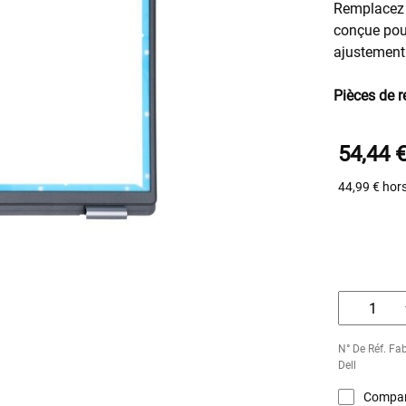
Remplacez v
conçue pour
ajustement 
Pièces de 
54,44 
44,99 €
hor
N° De Réf. F
Dell
Compar