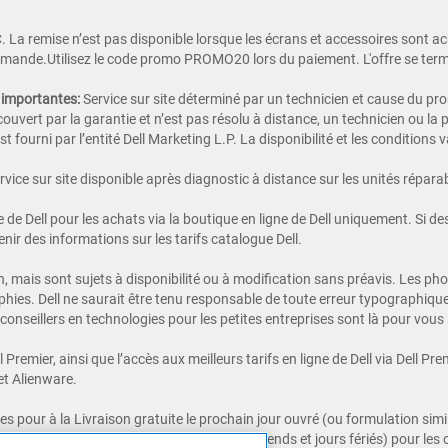
 La remise n’est pas disponible lorsque les écrans et accessoires sont a
ommande.Utilisez le code promo PROMO20 lors du paiement. L'offre se ter
s importantes:
Service sur site déterminé par un technicien et cause du probl
ouvert par la garantie et n’est pas résolu à distance, un technicien ou la
st fourni par l’entité Dell Marketing L.P. La disponibilité et les condition
ervice sur site disponible après diagnostic à distance sur les unités réparab
e de Dell pour les achats via la boutique en ligne de Dell uniquement. Si de
nir des informations sur les tarifs catalogue Dell.
ion, mais sont sujets à disponibilité ou à modification sans préavis. Les p
phies. Dell ne saurait être tenu responsable de toute erreur typographiqu
conseillers en technologies pour les petites entreprises sont là pour vous 
emier, ainsi que l’accès aux meilleurs tarifs en ligne de Dell via Dell Prem
 et Alienware.
les pour à la Livraison gratuite le prochain jour ouvré (ou formulation s
(du lundi au vendredi, à l’exclusion des weekends et jours fériés) pour les 