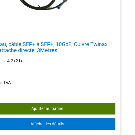
eau, câble SFP+ à SFP+, 10GbE, Cuivre Twinax
attache directe, 3Metres
4.2
4.2
(21)
out
of
5
rs TVA
stars.
21
reviews
Ajouter au panier
Afficher les détails