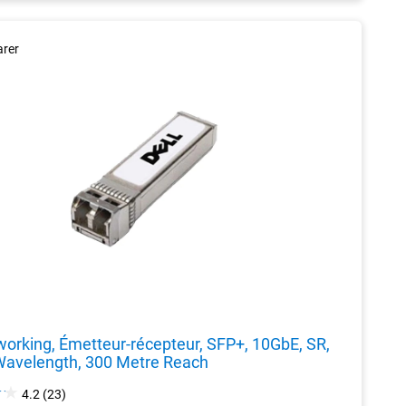
rer
working, Émetteur-récepteur, SFP+, 10GbE, SR,
avelength, 300 Metre Reach
4.2
4.2
(23)