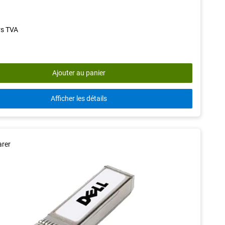
out
of
5
rs TVA
stars.
23
reviews
Ajouter au panier
Afficher les détails
rer