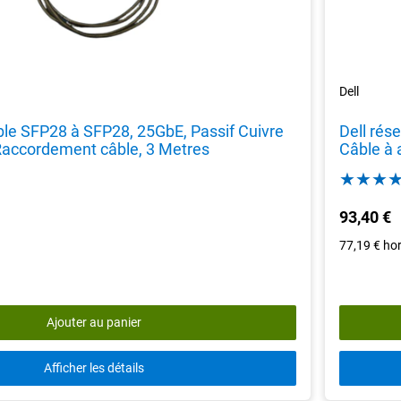
Dell
âble SFP28 à SFP28, 25GbE, Passif Cuivre
Dell rés
Raccordement câble, 3 Metres
Câble à 
93,40 €
77,19 €
ho
Ajouter au panier
Afficher les détails