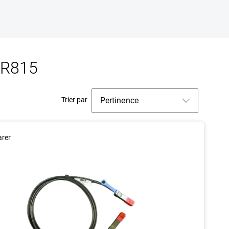
 R815
Trier par
rer