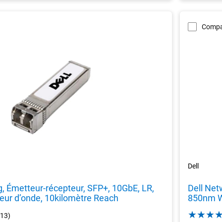
Compa
Dell
g, Émetteur-récepteur, SFP+, 10GbE, LR,
Dell Net
ur d’onde, 10kilomètre Reach
850nm W
4.8
(13)