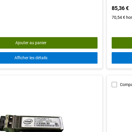
out
85,36 €
of
5
70,54 €
ho
stars.
10
reviews
Ajouter au panier
Afficher les détails
Compa