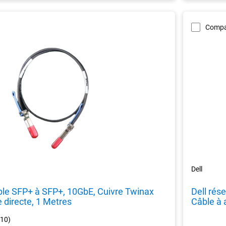
Compa
Dell
âble SFP+ à SFP+, 10GbE, Cuivre Twinax
Dell rés
 directe, 1 Metres
Câble à 
4.1
(10)