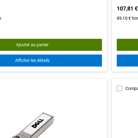
out
107,81 €
of
5
A
89,10 €
ho
stars.
13
reviews
Ajouter au panier
Afficher les détails
Compa