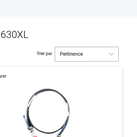
R630XL
Trier par
rer