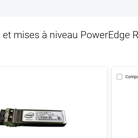
s et mises à niveau PowerEdge 
5
Compa