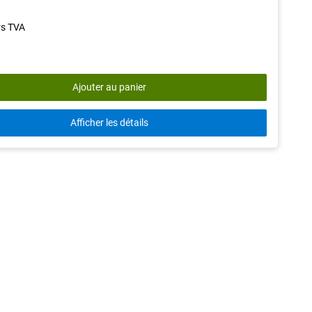
of
5
rs TVA
stars.
21
reviews
Ajouter au panier
Afficher les détails