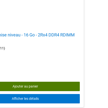
ise niveau - 16 Go - 2Rx4 DDR4 RDIMM
3.6
(11)
out
of
5
stars.
11
reviews
Ajouter au panier
Afficher les détails