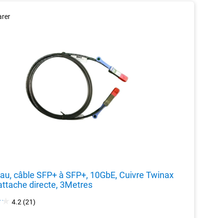
rer
eau, câble SFP+ à SFP+, 10GbE, Cuivre Twinax
attache directe, 3Metres
4.2
4.2
(21)
out