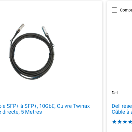
Compa
Dell
âble SFP+ à SFP+, 10GbE, Cuivre Twinax
Dell rés
 directe, 5 Metres
Câble à 