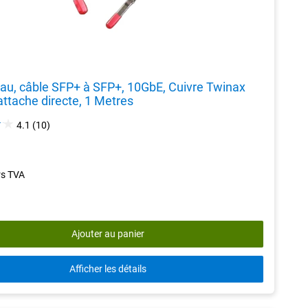
eau, câble SFP+ à SFP+, 10GbE, Cuivre Twinax
attache directe, 1 Metres
4.1
4.1
(10)
out
of
5
rs TVA
stars.
10
reviews
Ajouter au panier
Afficher les détails