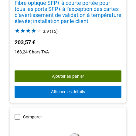
Fibre optique SFP+ à courte portée pour
tous les ports SFP+ à l’exception des cartes
d’avertissement de validation à température
élevée; installation par le client
3.9
3.9
(15)
out
203,57 €
of
5
168,24 €
hors TVA
stars.
15
reviews
Ajouter au panier
Afficher les détails
Comparer