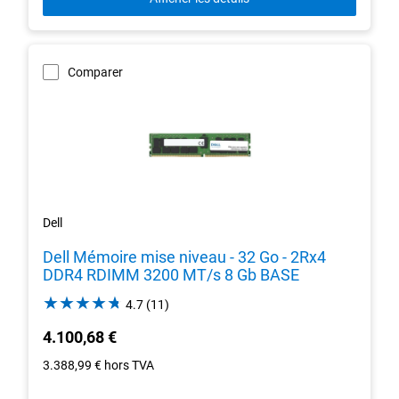
Comparer
Dell
Dell Mémoire mise niveau - 32 Go - 2Rx4
DDR4 RDIMM 3200 MT/s 8 Gb BASE
4.7
4.7
(11)
out
4.100,68 €
of
5
3.388,99 €
hors TVA
stars.
11