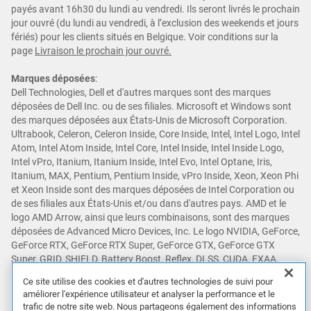
payés avant 16h30 du lundi au vendredi. Ils seront livrés le prochain
jour ouvré (du lundi au vendredi, à l’exclusion des weekends et jours
fériés) pour les clients situés en Belgique. Voir conditions sur la
page
Livraison le prochain jour ouvré.
Marques déposées
:
Dell Technologies, Dell et d'autres marques sont des marques
déposées de Dell Inc. ou de ses filiales. Microsoft et Windows sont
des marques déposées aux États-Unis de Microsoft Corporation.
Ultrabook, Celeron, Celeron Inside, Core Inside, Intel, Intel Logo, Intel
Atom, Intel Atom Inside, Intel Core, Intel Inside, Intel Inside Logo,
Intel vPro, Itanium, Itanium Inside, Intel Evo, Intel Optane, Iris,
Itanium, MAX, Pentium, Pentium Inside, vPro Inside, Xeon, Xeon Phi
et Xeon Inside sont des marques déposées de Intel Corporation ou
de ses filiales aux États-Unis et/ou dans d'autres pays. AMD et le
logo AMD Arrow, ainsi que leurs combinaisons, sont des marques
déposées de Advanced Micro Devices, Inc. Le logo NVIDIA, GeForce,
GeForce RTX, GeForce RTX Super, GeForce GTX, GeForce GTX
Super, GRID, SHIELD, Battery Boost, Reflex, DLSS, CUDA, FXAA,
GameStream, G-SYNC, G-SYNC Ultimate, NVLINK, ShadowPlay, SLI,
Ce site utilise des cookies et d'autres technologies de suivi pour
TXAA, PhysX, GeForce Experience, GeForce NOW, Maxwell, Pascal
améliorer l'expérience utilisateur et analyser la performance et le
et Turing sont des marques et/ou des marques déposées de NVIDIA
trafic de notre site web. Nous partageons également des informations