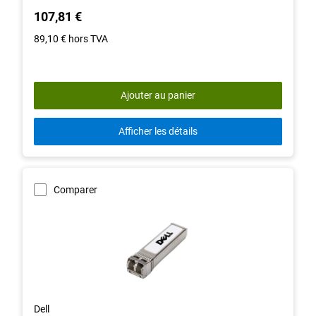
out
107,81 €
of
5
89,10 €
hors TVA
stars.
23
reviews
Ajouter au panier
Afficher les détails
Comparer
Dell