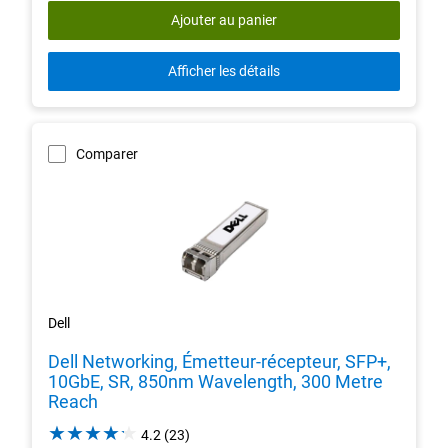
Ajouter au panier
Afficher les détails
Comparer
Dell
Dell Networking, Émetteur-récepteur, SFP+,
10GbE, SR, 850nm Wavelength, 300 Metre
Reach
4.2
4.2
(23)