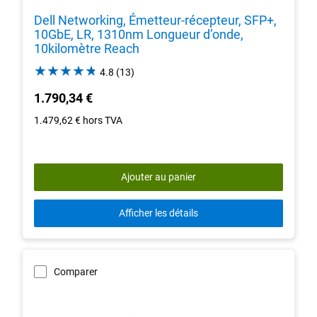
Dell Networking, Émetteur-récepteur, SFP+,
10GbE, LR, 1310nm Longueur d’onde,
10kilomètre Reach
4.8
4.8
(13)
out
1.790,34 €
of
5
1.479,62 €
hors TVA
stars.
13
reviews
Ajouter au panier
Afficher les détails
Comparer