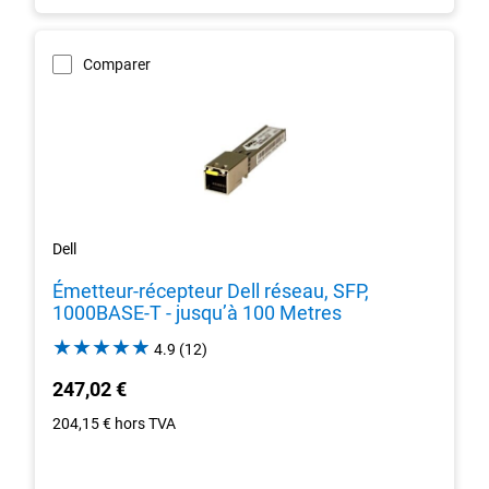
Comparer
Dell
Émetteur-récepteur Dell réseau, SFP,
1000BASE-T - jusqu’à 100 Metres
4.9
4.9
(12)
out
247,02 €
of
5
204,15 €
hors TVA
stars.
12
reviews