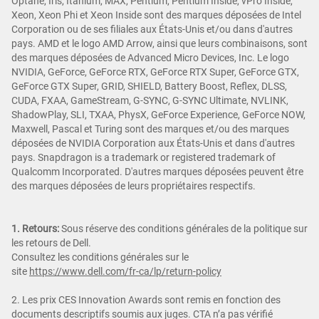
Optane, Iris, Itanium, MAX, Pentium, Pentium Inside, vPro Inside,
Xeon, Xeon Phi et Xeon Inside sont des marques déposées de Intel
Corporation ou de ses filiales aux États-Unis et/ou dans d'autres
pays. AMD et le logo AMD Arrow, ainsi que leurs combinaisons, sont
des marques déposées de Advanced Micro Devices, Inc. Le logo
NVIDIA, GeForce, GeForce RTX, GeForce RTX Super, GeForce GTX,
GeForce GTX Super, GRID, SHIELD, Battery Boost, Reflex, DLSS,
CUDA, FXAA, GameStream, G-SYNC, G-SYNC Ultimate, NVLINK,
ShadowPlay, SLI, TXAA, PhysX, GeForce Experience, GeForce NOW,
Maxwell, Pascal et Turing sont des marques et/ou des marques
déposées de NVIDIA Corporation aux États-Unis et dans d'autres
pays. Snapdragon is a trademark or registered trademark of
Qualcomm Incorporated. D'autres marques déposées peuvent être
des marques déposées de leurs propriétaires respectifs.
1. Retours:
Sous réserve des conditions générales de la politique sur
les retours de Dell.
Consultez les conditions générales sur le
site
https://www.dell.com/fr-ca/lp/return-policy
2. Les prix CES Innovation Awards sont remis en fonction des
documents descriptifs soumis aux juges. CTA n’a pas vérifié