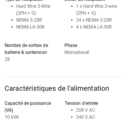
Hard Wire 3-Wire
1 x Hard Wire 3-wire
(2PH + G)
(2PH + G)
NEMA 5-20R
24 x NEMA 5-20R
NEMA L6-30R
4 x NEMA L6-30R
Nombre de sorties de
Phase
batterie & surtension
Monophasé
28
Caractéristiques de l'alimentation
Capacité de puissance
Tension d'entrée
(VA)
208 V AC
10 kVA
240 V AC