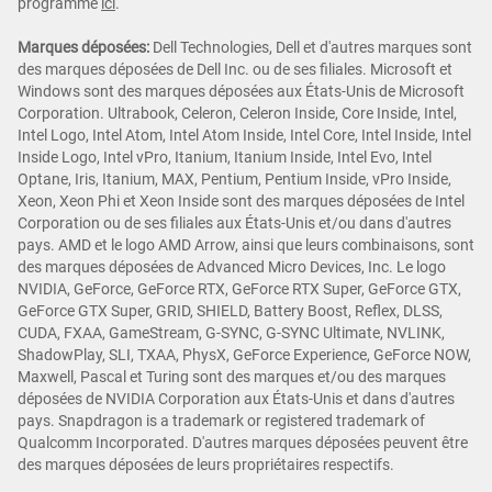
programme
ici
.
Marques déposées:
Dell Technologies, Dell et d'autres marques sont
des marques déposées de Dell Inc. ou de ses filiales. Microsoft et
Windows sont des marques déposées aux États-Unis de Microsoft
Corporation. Ultrabook, Celeron, Celeron Inside, Core Inside, Intel,
Intel Logo, Intel Atom, Intel Atom Inside, Intel Core, Intel Inside, Intel
Inside Logo, Intel vPro, Itanium, Itanium Inside, Intel Evo, Intel
Optane, Iris, Itanium, MAX, Pentium, Pentium Inside, vPro Inside,
Xeon, Xeon Phi et Xeon Inside sont des marques déposées de Intel
Corporation ou de ses filiales aux États-Unis et/ou dans d'autres
pays. AMD et le logo AMD Arrow, ainsi que leurs combinaisons, sont
des marques déposées de Advanced Micro Devices, Inc. Le logo
NVIDIA, GeForce, GeForce RTX, GeForce RTX Super, GeForce GTX,
GeForce GTX Super, GRID, SHIELD, Battery Boost, Reflex, DLSS,
CUDA, FXAA, GameStream, G-SYNC, G-SYNC Ultimate, NVLINK,
ShadowPlay, SLI, TXAA, PhysX, GeForce Experience, GeForce NOW,
Maxwell, Pascal et Turing sont des marques et/ou des marques
déposées de NVIDIA Corporation aux États-Unis et dans d'autres
pays. Snapdragon is a trademark or registered trademark of
Qualcomm Incorporated. D'autres marques déposées peuvent être
des marques déposées de leurs propriétaires respectifs.