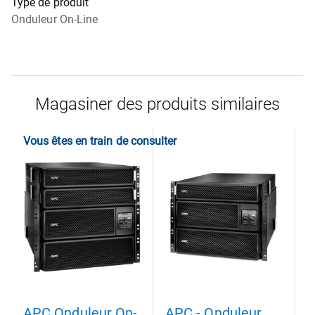
Type de produit
Onduleur On-Line
Magasiner des produits similaires
Vous êtes en train de consulter
APC Onduleur On-
APC - Onduleur
A