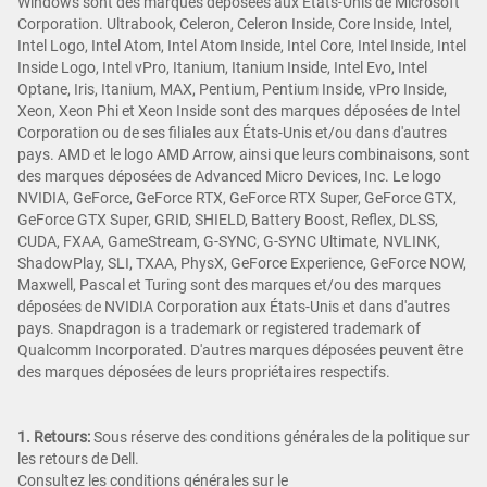
Windows sont des marques déposées aux États-Unis de Microsoft
Corporation. Ultrabook, Celeron, Celeron Inside, Core Inside, Intel,
Intel Logo, Intel Atom, Intel Atom Inside, Intel Core, Intel Inside, Intel
Inside Logo, Intel vPro, Itanium, Itanium Inside, Intel Evo, Intel
Optane, Iris, Itanium, MAX, Pentium, Pentium Inside, vPro Inside,
Xeon, Xeon Phi et Xeon Inside sont des marques déposées de Intel
Corporation ou de ses filiales aux États-Unis et/ou dans d'autres
pays. AMD et le logo AMD Arrow, ainsi que leurs combinaisons, sont
des marques déposées de Advanced Micro Devices, Inc. Le logo
NVIDIA, GeForce, GeForce RTX, GeForce RTX Super, GeForce GTX,
GeForce GTX Super, GRID, SHIELD, Battery Boost, Reflex, DLSS,
CUDA, FXAA, GameStream, G-SYNC, G-SYNC Ultimate, NVLINK,
ShadowPlay, SLI, TXAA, PhysX, GeForce Experience, GeForce NOW,
Maxwell, Pascal et Turing sont des marques et/ou des marques
déposées de NVIDIA Corporation aux États-Unis et dans d'autres
pays. Snapdragon is a trademark or registered trademark of
Qualcomm Incorporated. D'autres marques déposées peuvent être
des marques déposées de leurs propriétaires respectifs.
1. Retours:
Sous réserve des conditions générales de la politique sur
les retours de Dell.
Consultez les conditions générales sur le