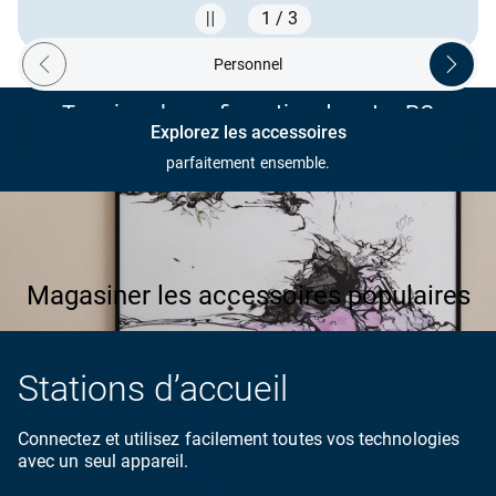
1 / 3
Showing page 1 of 3
Personnel
Previous ecosystem
Next ec
Terminez la configuration de votre PC
Explorez les accessoires
Des accessoires recommandés conçus pour fonctionner
parfaitement ensemble.
Les produits dans l’image sont présentés à titre de représentation visuelle seulement.
Magasiner les accessoires populaires
Stations d’accueil
Connectez et utilisez facilement toutes vos technologies
avec un seul appareil.