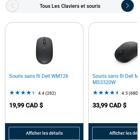
Showing page 1 of 5
Tous Les Claviers et souris
Souris sans fil Dell WM126
Souris sans fil Dell M
MS3320W
4.4
(282)
4.4
4.5
(680)
out
19,99 CAD $
33,99 CAD $
of
5
stars.
282
Afficher les détails
Afficher les dét
reviews