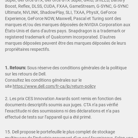
Boost, Reflex, DLSS, CUDA, FXAA, GameStream, G-SYNC, G-SYNC
Ultimate, NVLINK, ShadowPlay, SLI, TXAA, PhysX, GeForce
Experience, GeForce NOW, Maxwell, Pascal et Turing sont des
marques et/ou des marques déposées de NVIDIA Corporation aux
États-Unis et dans d'autres pays. Snapdragon is a trademark or
registered trademark of Qualcomm Incorporated. D'autres
marques déposées peuvent être des marques déposées de leurs
propriétaires respectifs.
1. Retours:
Sous réserve des conditions générales de la politique
sur les retours de Dell.
Consultez les conditions générales sur le
site
https://www.dell.com/fr-ca/lp/return-policy
2. Les prix CES Innovation Awards sont remis en fonction des
documents descriptifs soumis aux juges. CTA n’a pas vérifié
l’exactitude ni des soumissions ni des déclarations et n’a pas
effectué de tests sur l’appareil qui a été primé.
15. Dell propose le portefeuille le plus complet de stockage
multinuage de l’industrie provenant d’un seul fournisseur. Selon une