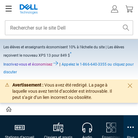
Les élèves et enseignants économisent
10% à l’échelle du site
| Les élèves
*
reçoivent le nouveau XPS 13 pour 849 $
Inscrivez-vous et économisez
|
Appelez
le 1-866-640-3355 ou cliquez pour
discuter
Avertissement :
Vous avez été redirigé. La page à
laquelle vous avez tenté d’accéder est introuvable. Il
peut s’agir d’un lien incorrect ou obsolète.
Stations d’accueil
Claviers et souris
Audio
Ensembles
Cam
Plus