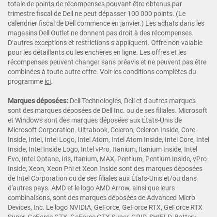
totale de points de récompenses pouvant être obtenus par
trimestre fiscal de Dell ne peut dépasser 100 000 points. (Le
calendrier fiscal de Dell commence en janvier.) Les achats dans les
magasins Dell Outlet ne donnent pas droit à des récompenses.
D’autres exceptions et restrictions s’appliquent. Offre non valable
pour les détaillants ou les enchères en ligne. Les offres et les
récompenses peuvent changer sans préavis et ne peuvent pas être
combinées à toute autre offre. Voir les conditions complètes du
programme
ici
.
Marques déposées:
Dell Technologies, Dell et d'autres marques
sont des marques déposées de Dell Inc. ou de ses filiales. Microsoft
et Windows sont des marques déposées aux États-Unis de
Microsoft Corporation. Ultrabook, Celeron, Celeron Inside, Core
Inside, Intel, Intel Logo, Intel Atom, Intel Atom Inside, Intel Core, Intel
Inside, Intel Inside Logo, Intel vPro, Itanium, Itanium Inside, Intel
Evo, Intel Optane, Iris, Itanium, MAX, Pentium, Pentium Inside, vPro
Inside, Xeon, Xeon Phi et Xeon Inside sont des marques déposées
de Intel Corporation ou de ses filiales aux États-Unis et/ou dans
d'autres pays. AMD et le logo AMD Arrow, ainsi que leurs
combinaisons, sont des marques déposées de Advanced Micro
Devices, Inc. Le logo NVIDIA, GeForce, GeForce RTX, GeForce RTX
Super, GeForce GTX, GeForce GTX Super, GRID, SHIELD, Battery