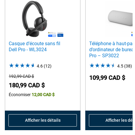
Casque d’écoute sans fil
Téléphone à haut-par
Dell Pro - WL3024
d’ordinateur de burea
Pro – SP3022
4.6
(12)
4.6
4.5
(38)
4
out
o
Prix
192,99 CAD $
109,99 CAD $
of
o
de
Prix
180,99 CAD $
5
5
départ
Dell
Économiser
12,00 CAD $
stars.
s
12
3
reviews
r
Afficher les détails
Afficher les dét