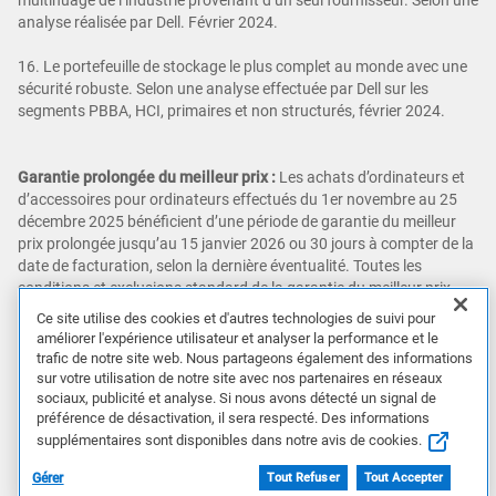
analyse réalisée par Dell. Février 2024.
16. Le portefeuille de stockage le plus complet au monde avec une
sécurité robuste. Selon une analyse effectuée par Dell sur les
segments PBBA, HCI, primaires et non structurés, février 2024.
Garantie prolongée du meilleur prix :
Les achats d’ordinateurs et
d’accessoires pour ordinateurs effectués du 1er novembre au 25
décembre 2025 bénéficient d’une période de garantie du meilleur
prix prolongée jusqu’au 15 janvier 2026 ou 30 jours à compter de la
date de facturation, selon la dernière éventualité. Toutes les
conditions et exclusions standard de la garantie du meilleur prix,
figurant sur
https://www.dell.com/fr-ca/lp/price-match-guarantee
,
Ce site utilise des cookies et d'autres technologies de suivi pour
continuent de s’appliquer pendant cette période prolongée. Des
améliorer l'expérience utilisateur et analyser la performance et le
conditions s’appliquent.
trafic de notre site web. Nous partageons également des informations
sur votre utilisation de notre site avec nos partenaires en réseaux
Retours prolongés :
Les achats effectués par la clientèle sur
sociaux, publicité et analyse. Si nous avons détecté un signal de
préférence de désactivation, il sera respecté. Des informations
Dell.com/fr-ca du 1er novembre au 29 décembre 2025 peuvent être
supplémentaires sont disponibles dans notre avis de cookies.
retournés jusqu’au 15 janvier 2026 ou 30 jours à compter de la date
de livraison, selon la dernière éventualité. Vous pouvez demander
Gérer
Tout Refuser
Tout Accepter
un retour et un remboursement de votre produit en suivant ce lien