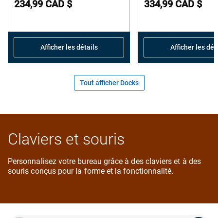
234,99 CAD $
334,99 CAD $
of
o
5
5
stars.
s
24
1
Afficher les détails
Afficher les dét
reviews
r
Tout afficher Docks
Claviers et souris
Personnalisez votre bureau grâce à des claviers et à des
souris conçus pour la forme et la fonctionnalité.