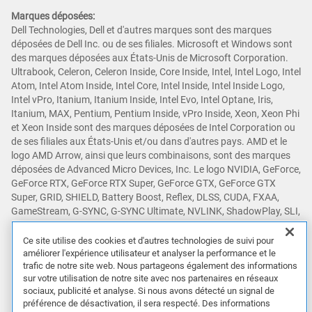
Marques déposées:
Dell Technologies, Dell et d'autres marques sont des marques
déposées de Dell Inc. ou de ses filiales. Microsoft et Windows sont
des marques déposées aux États-Unis de Microsoft Corporation.
Ultrabook, Celeron, Celeron Inside, Core Inside, Intel, Intel Logo, Intel
Atom, Intel Atom Inside, Intel Core, Intel Inside, Intel Inside Logo,
Intel vPro, Itanium, Itanium Inside, Intel Evo, Intel Optane, Iris,
Itanium, MAX, Pentium, Pentium Inside, vPro Inside, Xeon, Xeon Phi
et Xeon Inside sont des marques déposées de Intel Corporation ou
de ses filiales aux États-Unis et/ou dans d'autres pays. AMD et le
logo AMD Arrow, ainsi que leurs combinaisons, sont des marques
déposées de Advanced Micro Devices, Inc. Le logo NVIDIA, GeForce,
GeForce RTX, GeForce RTX Super, GeForce GTX, GeForce GTX
Super, GRID, SHIELD, Battery Boost, Reflex, DLSS, CUDA, FXAA,
GameStream, G-SYNC, G-SYNC Ultimate, NVLINK, ShadowPlay, SLI,
TXAA, PhysX, GeForce Experience, GeForce NOW, Maxwell, Pascal
et Turing sont des marques et/ou des marques déposées de NVIDIA
Ce site utilise des cookies et d'autres technologies de suivi pour
Corporation aux États-Unis et dans d'autres pays. Snapdragon est
améliorer l'expérience utilisateur et analyser la performance et le
trafic de notre site web. Nous partageons également des informations
une marque commerciale ou déposée de Qualcomm Incorporated.
sur votre utilisation de notre site avec nos partenaires en réseaux
D'autres marques déposées peuvent être des marques déposées de
sociaux, publicité et analyse. Si nous avons détecté un signal de
leurs propriétaires respectifs.
préférence de désactivation, il sera respecté. Des informations