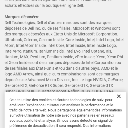
achats effectués sur la boutique en ligne Dell.
Marques déposées:
Dell Technologies, Dell et d'autres marques sont des marques
déposées de Dell Inc. ou de ses filiales. Microsoft et Windows sont
des marques déposées aux États-Unis de Microsoft Corporation.
Ultrabook, Celeron, Celeron Inside, Core Inside, Intel, Intel Logo, Intel
Atom, Intel Atom Inside, Intel Core, Intel Inside, Intel Inside Logo,
Intel vPro, Itanium, Itanium Inside, Intel Evo, Intel Optane, Iris,
Itanium, MAX, Pentium, Pentium Inside, vPro Inside, Xeon, Xeon Phi
et Xeon Inside sont des marques déposées de Intel Corporation ou
de ses filiales aux États-Unis et/ou dans d'autres pays. AMD et le
logo AMD Arrow, ainsi que leurs combinaisons, sont des marques
déposées de Advanced Micro Devices, Inc. Le logo NVIDIA, GeForce,
GeForce RTX, GeForce RTX Super, GeForce GTX, GeForce GTX
Super, GRID, SHIELD, Battery Boost, Reflex, DLSS, CUDA, FXAA,
GameStream, G-SYNC, G-SYNC Ultimate, NVLINK, ShadowPlay, SLI,
Ce site utilise des cookies et d'autres technologies de suivi pour
TXAA, PhysX, GeForce Experience, GeForce NOW, Maxwell, Pascal
améliorer l'expérience utilisateur et analyser la performance et le
et Turing sont des marques et/ou des marques déposées de NVIDIA
trafic de notre site web. Nous partageons également des informations
Corporation aux États-Unis et dans d'autres pays. Snapdragon est
sur votre utilisation de notre site avec nos partenaires en réseaux
une marque commerciale ou déposée de Qualcomm Incorporated.
sociaux, publicité et analyse. Si nous avons détecté un signal de
D'autres marques déposées peuvent être des marques déposées de
préférence de désactivation, il sera respecté. Des informations