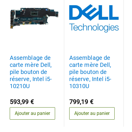
Assemblage de
Assemblage de
A
carte mère Dell,
carte mère Dell,
c
pile bouton de
pile bouton de
p
réserve, Intel i5-
réserve, Intel i5-
r
10210U
10310U
593,99 €
799,19 €
7
Ajouter au panier
Ajouter au panier