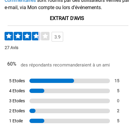
Commentaires
sont fournis par des utilisateurs vérifiés par
e-mail, via Mon compte ou lors d’événements.
EXTRAIT D'AVIS
3.9
27 Avis
60%
des répondants recommanderaient à un ami
5 Etoiles
15
4 Etoiles
5
3 Etoiles
0
2 Etoiles
2
1 Etoile
5