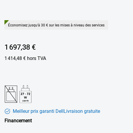
Économisez jusqu'à 30 € sur les mises à niveau des services
Prix Dell
1 697,38 €
1 414,48 €
hors TVA
Meilleur prix garanti Dell
Livraison gratuite
Financement