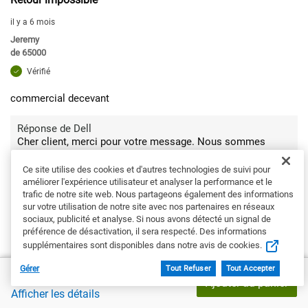
il y a 6 mois
Jeremy
de
65000
Vérifié
commercial decevant
Réponse de Dell
Cher client, merci pour votre message. Nous sommes
sincèrement désolés de la difficulté rencontrée concernant
votre demande de retour et souhaitons vérifier vos
Ce site utilise des cookies et d'autres technologies de suivi pour
conditions de commande et les options disponibles. Notre
améliorer l'expérience utilisateur et analyser la performance et le
objectif est de vous accompagner clairement sur les
trafic de notre site web. Nous partageons également des informations
prochaines étapes. Pour un suivi personnalisé, contactez le
sur votre utilisation de notre site avec nos partenaires en réseaux
Service Client France :
https://url.dell.com/6bfb08
Nous
sociaux, publicité et analyse. Si nous avons détecté un signal de
préférence de désactivation, il sera respecté. Des informations
comprenons votre attente et ferons le nécessaire pour
faciliter la démarche. – Chay
supplémentaires sont disponibles dans notre avis de cookies.
Gérer
Tout Refuser
Tout Accepter
Prix Dell
1 697,38 €
Recommanderiez-vous ce produit à un ami?
Non
Ajouter au panier
Afficher les détails