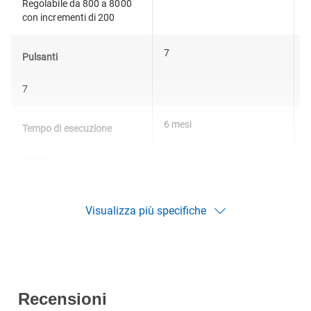
Regolabile da 800 a 8000
con incrementi di 200
7
V
Pulsanti
p
7
6 mesi
1
Tempo di esecuzione
3 mesi
Visualizza più specifiche
Recensioni