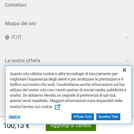
Contattaci
Mappa del sito
IT/IT
La nostra offerta
Intelligenza artificiale
Questo sito utilizza cookie e altre tecnologie di tracciamento per
migliorare l'esperienza degli utenti e per analizzare le prestazioni e il
traffico sul nostro sito web. Condividiamo anche informazioni sul tuo
utilizzo del nostro sito con i nostri partner di social media, pubblicità e
Prodotti
analisi. Se abbiamo rilevato un segnale di preferenza di opt-out,
questo verrà rispettato. Maggiori informazioni sono disponibili nella
nostra l'avviso sui cookie.
Soluzioni
Gestire
Rifiuta Tutti
Accetta Tutti
100,13 €
Aggiungi al carrello
Servizi