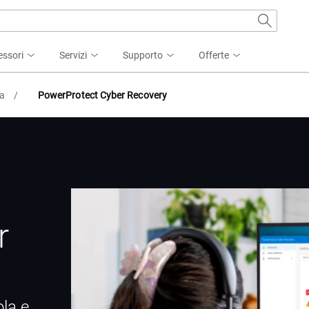
essori
Servizi
Supporto
Offerte
za
/
PowerProtect Cyber Recovery
r
ola e