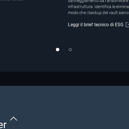
danneggiamento da ransomware con
infrastruttura. Identifica le elimin
modo che i backup del vault siano a
Leggi il brief tecnico di ESG
er