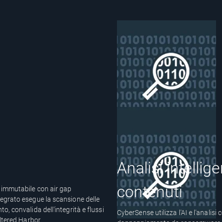
Analisi intelli
contenuti
 immutabile con air gap
tegrato esegue la scansione delle
, convalida dell'integrità e flussi
CyberSense utilizza l'AI e l'analisi
ltered Harbor.