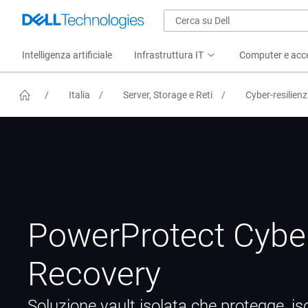
Intelligenza artificiale
Infrastruttura IT
Computer e acc
Italia
Server, Storage e Reti
Cyber-resilien
/
/
/
PowerProtect Cybe
Recovery
Soluzione vault isolata che protegge, is