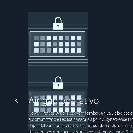
Air gap operativo
Previous Page
PowerProtect Cyber Recovery fornisce un vault isolato e
automatizzato e replica basata su policy. CyberSense in
copie del vault senza riattivazione, combinando isolamento
di lavoro per la resilienza in linea con standard come She