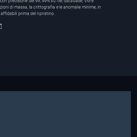
 precisione del 99,.99% su file, database, VM e
azioni di massa, la crittografia e le anomalie minime, in
Leggi il r
ffidabili prima del ripristino.