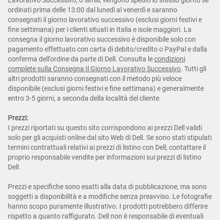
Lavorativo Successivo, o simili, vengono spediti lo stesso giorno se
ordinati prima delle 13:00 dal lunedì al venerdì e saranno
consegnati il giorno lavorativo successivo (esclusi giorni festivi e
fine settimana) per i clienti situati in Italia e isole maggiori. La
consegna il giorno lavorativo successivo è disponibile solo con
pagamento effettuato con carta di debito/credito o PayPal e dalla
conferma dell'ordine da parte di Dell. Consulta le
condizioni
complete sulla Consegna Il Giorno Lavorativo Successivo
. Tutti gli
altri prodotti saranno consegnati con il metodo più veloce
disponibile (esclusi giorni festivi e fine settimana) e generalmente
entro 3-5 giorni, a seconda della località del cliente.
Prezzi:
I prezzi riportati su questo sito corrispondono ai prezzi Dell validi
solo per gli acquisti online dal sito Web di Dell. Se sono stati stipulati
termini contrattuali relativi ai prezzi di listino con Dell, contattare il
proprio responsabile vendite per informazioni sui prezzi di listino
Dell.
Prezzi e specifiche sono esatti alla data di pubblicazione, ma sono
soggetti a disponibilità e a modifiche senza preavviso. Le fotografie
hanno scopo puramente illustrativo. I prodotti potrebbero differire
rispetto a quanto raffigurato. Dell non è responsabile di eventuali