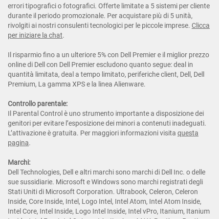
errori tipografici o fotografici. Offerte limitate a 5 sistemi per cliente
durante il periodo promozionale. Per acquistare più di 5 unità,
rivolgiti ai nostri consulenti tecnologici per le piccole imprese.
Clicca
per iniziare la chat
.
Il risparmio fino a un ulteriore 5% con Dell Premier e il miglior prezzo
online di Dell con Dell Premier escludono quanto segue: deal in
quantità limitata, deal a tempo limitato, periferiche client, Dell, Dell
Premium, La gamma XPS e la linea Alienware.
Controllo parentale:
Il Parental Control è uno strumento importante a disposizione dei
genitori per evitare l’esposizione dei minori a contenuti inadeguati.
L’attivazione è gratuita. Per maggiori informazioni visita
questa
pagina
.
Marchi:
Dell Technologies, Dell e altri marchi sono marchi di Dell Inc. o delle
sue sussidiarie. Microsoft e Windows sono marchi registrati degli
Stati Uniti di Microsoft Corporation. Ultrabook, Celeron, Celeron
Inside, Core Inside, Intel, Logo Intel, Intel Atom, Intel Atom Inside,
Intel Core, Intel Inside, Logo Intel Inside, Intel vPro, Itanium, Itanium