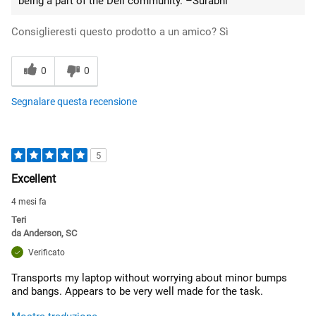
being a part of the Dell community. –Surabhi
Consiglieresti questo prodotto a un amico?
Sì
0
0
Segnalare questa recensione
5
Excellent
4 mesi fa
Teri
da
Anderson, SC
Verificato
Transports my laptop without worrying about minor bumps
and bangs. Appears to be very well made for the task.