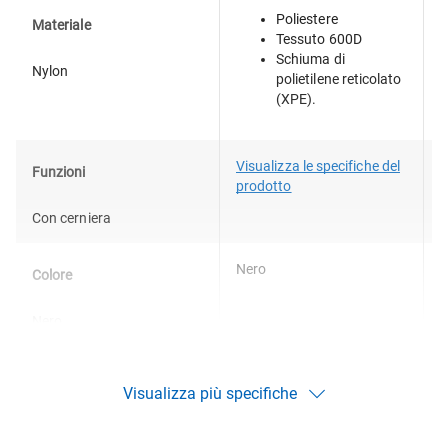
Poliestere
Materiale
Tessuto 600D
Schiuma di
Nylon
polietilene reticolato
(XPE).
Visualizza le specifiche del
V
Funzioni
prodotto
p
Con cerniera
Nero
G
Colore
Nero
Visualizza più specifiche