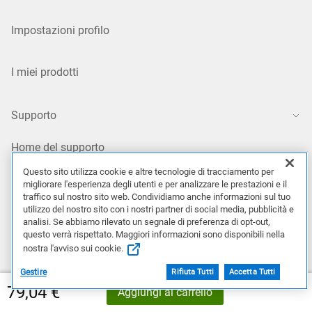
Impostazioni profilo
I miei prodotti
Supporto
Home del supporto
Questo sito utilizza cookie e altre tecnologie di tracciamento per
migliorare l'esperienza degli utenti e per analizzare le prestazioni e il
Contatta il supporto tecnico
traffico sul nostro sito web. Condividiamo anche informazioni sul tuo
utilizzo del nostro sito con i nostri partner di social media, pubblicità e
analisi. Se abbiamo rilevato un segnale di preferenza di opt-out,
Resi/Diritto di recesso
questo verrà rispettato. Maggiori informazioni sono disponibili nella
nostra l'avviso sui cookie.
Gestire
Rifiuta Tutti
Accetta Tutti
Seguici
79,04 €
Aggiungi al carrello
Comunità