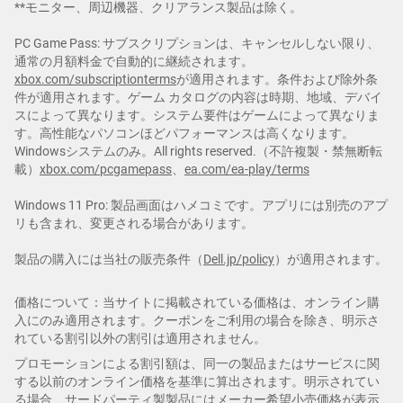
**モニター、周辺機器、クリアランス製品は除く。
PC Game Pass: サブスクリプションは、キャンセルしない限り、
通常の月額料金で自動的に継続されます。
xbox.com/subscriptionterms
が適用されます。条件および除外条
件が適用されます。ゲーム カタログの内容は時期、地域、デバイ
スによって異なります。システム要件はゲームによって異なりま
す。高性能なパソコンほどパフォーマンスは高くなります。
Windowsシステムのみ。All rights reserved.（不許複製・禁無断転
載）
xbox.com/pcgamepass
、
ea.com/ea-play/terms
Windows 11 Pro: 製品画面はハメコミです。アプリには別売のアプ
リも含まれ、変更される場合があります。
製品の購入には当社の販売条件（
Dell.jp/policy
）が適用されます。
価格について：当サイトに掲載されている価格は、オンライン購
入にのみ適用されます。クーポンをご利用の場合を除き、明示さ
れている割引以外の割引は適用されません。
プロモーションによる割引額は、同一の製品またはサービスに関
する以前のオンライン価格を基準に算出されます。明示されてい
る場合、サードパーティ製製品にはメーカー希望小売価格が表示