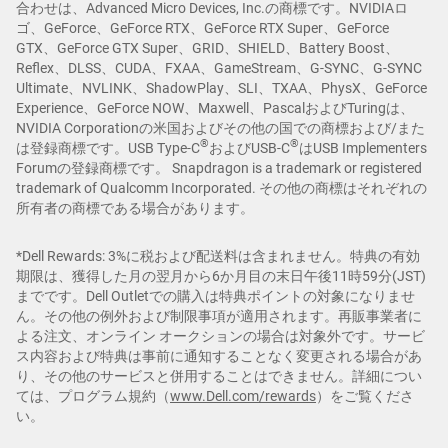
合わせは、Advanced Micro Devices, Inc.の商標です。NVIDIAロ
ゴ、GeForce、GeForce RTX、GeForce RTX Super、GeForce
GTX、GeForce GTX Super、GRID、SHIELD、Battery Boost、
Reflex、DLSS、CUDA、FXAA、GameStream、G-SYNC、G-SYNC
Ultimate、NVLINK、ShadowPlay、SLI、TXAA、PhysX、GeForce
Experience、GeForce NOW、Maxwell、PascalおよびTuringは、
NVIDIA Corporationの米国およびその他の国での商標および/また
®
®
は登録商標です。USB Type-C
およびUSB-C
はUSB Implementers
Forumの登録商標です。 Snapdragon is a trademark or registered
trademark of Qualcomm Incorporated. その他の商標はそれぞれの
所有者の商標である場合があります。
*Dell Rewards: 3%に税および配送料は含まれません。特典の有効
期限は、獲得した月の翌月から6か月目の末日午後11時59分(JST)
までです。Dell Outletでの購入は特典ポイントの対象になりませ
ん。その他の例外および制限事項が適用されます。再販事業者に
よる注文、オンライン オークションの場合は対象外です。サービ
ス内容および特典は事前に通知することなく変更される場合があ
り、その他のサービスと併用することはできません。詳細につい
ては、プログラム規約（
www.Dell.com/rewards
）をご覧くださ
い。