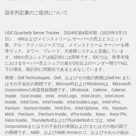
該非判定書のご提供について
i IDC Quarterly Server Tracker、2024年第4四半期（2025年3月12
日）、x86およびメインストリーム サーバーの売上とユニット
数。デル・テクノロジーズでは、メインストリーム サーバーを標
準ラック、タワー、ブレード、大規模システムと定義していま
す。x86の売上シェアは統計的には同率です。IDCでは、世界市場
におけるサーバー売上シェアの差が2社以上のベンダー間で1%以
下の場合、統計的に同順位であるとみなしています。
商標：Dell Technologies、Dell、およびその他の商標はDell Inc.また
はその子会社の商標です。MicrosoftおよびWindowsは、Microsoft
Corporationの米国登録商標です。Ultrabook、Celeron、Celeron
Inside、Core Inside、Intel、Intel Logo、Intel Atom、Intel Atom
Inside、Intel Core、Intel Inside、Intel Inside Logo、Intel vPro、
Itanium、Itanium Inside、Intel Evo、Intel Optane、Iris、Itanium、
MAX、Pentium、Pentium Inside、vPro Inside、Xeon、Xeon Phi、
Xeon Inside、ThunderboltおよびThunderboltロゴは、Intel
Corporationまたはその子会社の米国および/またはその他の国で
の商標です。AMD、およびAMD Arrowロゴ、およびそれらの組み