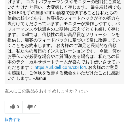
げます。 コストパフォーマンスやモニターの機能にご満足
いただけたと伺い、大変嬉しく存じます。 最先端技術であ
るOLEDを手の届きやすい価格で提供することは私たちの
使命の核心であり、お客様のフィードバックがその努力を
裏付けてくださっています。モニターが操作しやすく、パ
フォーマンスや快適さのご期待に応えてとても嬉しく存じ
ます。 Dellでは、信頼性の高い高品質なソリューションを
提供し、顧客のフィードバックに基づいて常に改善してい
くことをお約束します。 お客様のご満足と長期的な信頼
は、私たちの毎日のインスピレーションです。 今後、何か
お手伝いが必要な場合やご質問がある場合は、私たちの日
本のテクニカルサポートチームが喜んでお手伝いさせてい
ただきます：
https://url.dell.com/cb1fc4
. お客様のご意見
を感謝し、ご体験を改善する機会をいただけたことに感謝
いたします。-Jiahui
友人にこの製品をおすすめしますか？
はい
0
0
報告する