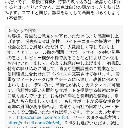
いたいです。 最後に有機EL特有の映り込みは…液晶から移行
するとはっきりと分かる、黒色は自分の顔がはっきり映り込
みます。スマホと同じ。部屋を暗くして画面を明るくしよう
（不健康）
Dellからの回答
お客様、貴重なご意見をお寄せいただき心より感謝申し上
げます。 分割払いの利便性、ワイドモニターの快適性、性
能面などにご満足いただけて、大変嬉しく存じておりま
す。 ただし、シール跡の問題、サポートサイトの使い勝手
の悪さ、レビュー欄が不穏であることなどによりご不便を
おかけいたしまして、心よりお詫び申し上げます。 有機EL
特有の映り込みに関して、適切な照明調整のご提案など、
使用環境に合わせたアドバイスを充実させて参ります。 貴
重なフィードバックは担当チームに伝達し、改善に努めて
まいります。 デルでは、革新性があり、カスタマイズ可能
で、信頼性の高い人間的なサポートを提供する技術の創造
に取り組んでいます。お客様の満足と長期的な信頼は、常
に私たちを励ましています。 もしサポートが必要な場合や
追加の質問がある場合は、遠慮なく当社の日本サポートチ
ームまでご連絡いただければ幸いです。 テクニカルサポー
ト：
https://url.dell.com/cb1fc4
。 サービスタグ確認方法：
https://url.dell.com/74c6e4
。 Dellをお選びいただき、誠に