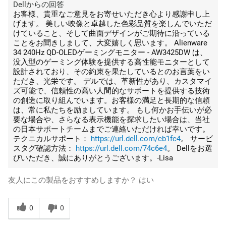
Dellからの回答
お客様、貴重なご意見をお寄せいただき心より感謝申し上
げます。 美しい映像と卓越した色彩品質を楽しんでいただ
けていること、そして曲面デザインがご期待に沿っている
ことをお聞きしまして、大変嬉しく思います。 Alienware
34 240Hz QD-OLEDゲーミングモニター - AW3425DW は、
没入型のゲーミング体験を提供する高性能モニターとして
設計されており、その約束を果たしているとのお言葉をい
ただき、光栄です。 デルでは、革新性があり、カスタマイ
ズ可能で、信頼性の高い人間的なサポートを提供する技術
の創造に取り組んでいます。お客様の満足と長期的な信頼
は、常に私たちを励ましています。 もし何かお手伝いが必
要な場合や、さらなる表示機能を探求したい場合は、当社
の日本サポートチームまでご連絡いただければ幸いです。
テクニカルサポート：
https://url.dell.com/cb1fc4
。 サービ
スタグ確認方法：
https://url.dell.com/74c6e4
。 Dellをお選
びいただき、誠にありがとうございます。-Lisa
友人にこの製品をおすすめしますか？
はい
0
0