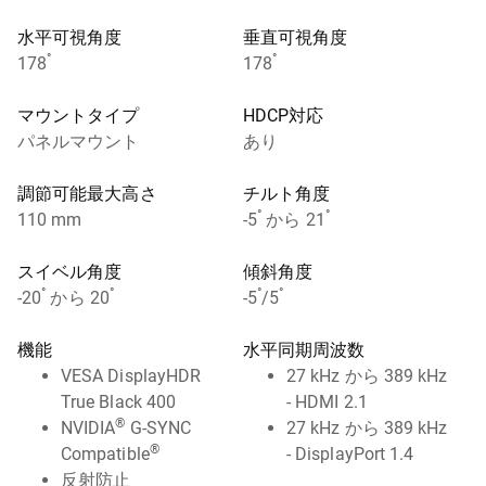
水平可視角度
垂直可視角度
°
°
178
178
マウントタイプ
HDCP対応
パネルマウント
あり
調節可能最大高さ
チルト角度
°
°
110 mm
-5
から 21
スイベル角度
傾斜角度
°
°
°
°
-20
から 20
-5
/5
機能
水平同期周波数
VESA DisplayHDR
27 kHz から 389 kHz
True Black 400
- HDMI 2.1
®
NVIDIA
G-SYNC
27 kHz から 389 kHz
®
Compatible
- DisplayPort 1.4
反射防止