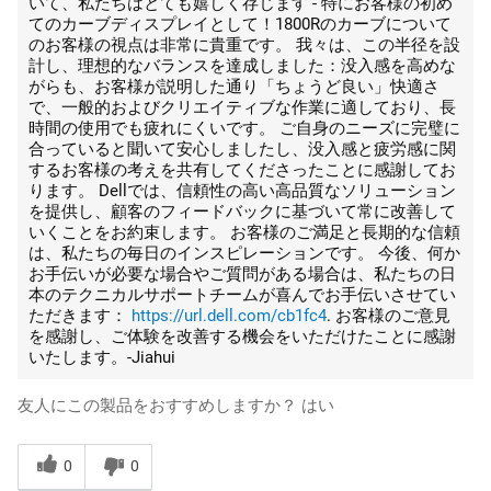
いて、私たちはとても嬉しく存じます - 特にお客様の初め
てのカーブディスプレイとして！1800Rのカーブについて
のお客様の視点は非常に貴重です。 我々は、この半径を設
計し、理想的なバランスを達成しました：没入感を高めな
がらも、お客様が説明した通り「ちょうど良い」快適さ
で、一般的およびクリエイティブな作業に適しており、長
時間の使用でも疲れにくいです。 ご自身のニーズに完璧に
合っていると聞いて安心しましたし、没入感と疲労感に関
するお客様の考えを共有してくださったことに感謝してお
ります。 Dellでは、信頼性の高い高品質なソリューション
を提供し、顧客のフィードバックに基づいて常に改善して
いくことをお約束します。 お客様のご満足と長期的な信頼
は、私たちの毎日のインスピレーションです。 今後、何か
お手伝いが必要な場合やご質問がある場合は、私たちの日
本のテクニカルサポートチームが喜んでお手伝いさせてい
ただきます：
https://url.dell.com/cb1fc4
. お客様のご意見
を感謝し、ご体験を改善する機会をいただけたことに感謝
いたします。-Jiahui
友人にこの製品をおすすめしますか？
はい
0
0