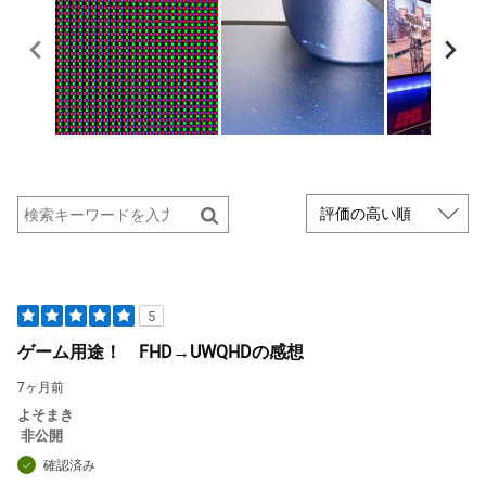
5
ゲーム用途！ FHD→UWQHDの感想
7ヶ月前
よそまき
非公開
確認済み