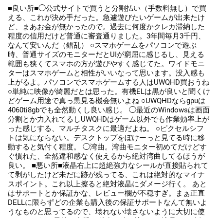
■良い所■◯公式サイトで買うと分割払い（手数料無し）で買
える、これが決め手だった。急遽遊びたいゲームが出来たけ
ど、まあお金が無かったので。過去に何度かクレカ滞納した
程度の信用だけど普通に審査通りました。3年間毎月3千円、
なんて安いんだ（錯乱） ○スマホゲームをパソコンで遊ぶ
時、普通サイズのモニターだとUIが窮屈に感じるし、見える
範囲も狭くてスマホの方が遊びやすく感じてた。ワイドモニ
ターはスマホゲームと相性がいいなって思います。没入感も
上がるよ。パソコンでスマホゲームする人はUWQHD買おうね
○単純に映像が綺麗だとは思った。有機ELは黒が良いと聞くけ
どゲーム用途で真っ黒見る機会無いよね ○UWQHDならgpuは
4060ti8gbでも全然動くし良い感じ。 ◯最近のWindowsは画面
分割とか力入れてるしUWQHDはゲーム以外でも作業効率上が
った感じする、マルチタスクに最適だよね。 ○ピクセルシフ
トは気にならない。デスクトップをぼけーっと見てる時に移
動すると気付く程度。 ◯湾曲。湾曲モニター初めてだけどす
ぐ慣れた、全然違和感なく使えるから絶対湾曲してるほうが
良い。 ■悪い所■液晶右上に超絶強力なシールが直接貼られて
て剥がしたけど未だに跡が残ってる、これは絶対的なマイナ
スポイント。これ以上擦ると絶対液晶にダメージ行く。 あと
はサポートとか保証かな、レビュー欄が不穏すぎ。まぁ正直
DELLに限らずどの企業も購入後の保証サポートなんて無いよ
うなものと思ってるので、壊れない壊さないように大切に使