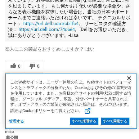
んでいます。お客様の満足と長期的な信頼は、常に私たち
を励ましています。 もし何かお手伝いが必要な場合や、さ
らなる表示機能を探求したい場合は、当社の日本サポート
チームまでご連絡いただければ幸いです。 テクニカルサポ
ート：
https://url.dell.com/cb1fc4
。 サービスタグ確認方
法：
https://url.dell.com/74c6e4
。 Dellをお選びいただき、
誠にありがとうございます。-Lisa
友人にこの製品をおすすめしますか？
はい
0
0
報告する
このWebサイトは、ユーザー体験の向上、Webサイトのパフォーマ
ンスとトラフィックの分析のため、Cookieおよびその他の追跡技術
を使用しています。また、お客様の当サイトの利用状況に関する情
報は、ソーシャル メディア、広告、分析パートナーと共有されま
5
す。オプトアウトのご希望が確認された場合は、それに従います。
詳細はCookieポリシーをご覧ください。
直感的な気持ちよさが◎
管理する
すべて拒否する
すべて同意する
1年前
miso
非公開