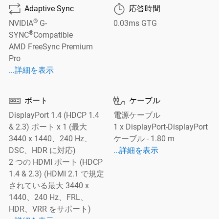
⮔
🕑
Adaptive Sync
応答時間
®
NVIDIA
G-
0.03ms GTG
®
SYNC
Compatible
AMD FreeSync Premium
Pro
詳細を表示 Adaptive Sync
...詳細を表示


ポート
ケーブル
DisplayPort 1.4 (HDCP 1.4
電源ケーブル
& 2.3) ポート x 1 (最大
1 x DisplayPort-DisplayPort
3440 x 1440、240 Hz、
ケーブル - 1.80 m
詳細を表示 ケーブル
DSC、HDR に対応)
...詳細を表示
2 つの HDMI ポート (HDCP
1.4 & 2.3) (HDMI 2.1 で規定
されている最大 3440 x
1440、240 Hz、FRL、
HDR、VRR をサポート)