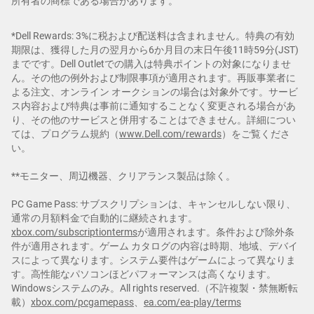
所有者の商標である場合があります。
*Dell Rewards: 3%に税および配送料は含まれません。特典の有効
期限は、獲得した月の翌月から6か月目の末日午後11時59分(JST)
までです。Dell Outletでの購入は特典ポイントの対象になりませ
ん。その他の例外および制限事項が適用されます。再販事業者に
よる注文、オンライン オークションの場合は対象外です。サービ
ス内容および特典は事前に通知することなく変更される場合があ
り、その他のサービスと併用することはできません。詳細につい
ては、プログラム規約（
www.Dell.com/rewards
）をご覧くださ
い。
**モニター、周辺機器、クリアランス製品は除く。
PC Game Pass: サブスクリプションは、キャンセルしない限り、
通常の月額料金で自動的に継続されます。
xbox.com/subscriptionterms
が適用されます。条件および除外条
件が適用されます。ゲーム カタログの内容は時期、地域、デバイ
スによって異なります。システム要件はゲームによって異なりま
す。高性能なパソコンほどパフォーマンスは高くなります。
Windowsシステムのみ。All rights reserved.（不許複製・禁無断転
載）
xbox.com/pcgamepass
、
ea.com/ea-play/terms