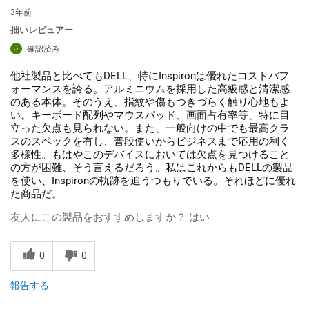
3年前
拙いレビュアー
確認済み
他社製品と比べてもDELL、特にInspironは優れたコストパフ
ォーマンスを誇る。アルミニウムを採用した高級感と清潔感
のある本体。そのうえ、指紋や傷もつきづらく触り心地もよ
い。キーボード配列やマウスパッド、画面占有率等、特に目
立った欠点も見られない。また、一般向けの中でも最高クラ
スのスペックを有し、普段使いからビジネスまで応用の利く
多様性。もはやこのデバイスにおいては欠点を見つけること
の方が困難、そう言えるだろう。私はこれからもDELLの製品
を使い、Inspironの軌跡を追うつもりでいる。それほどに優れ
た商品だ。
友人にこの製品をおすすめしますか？
はい
0
0
報告する