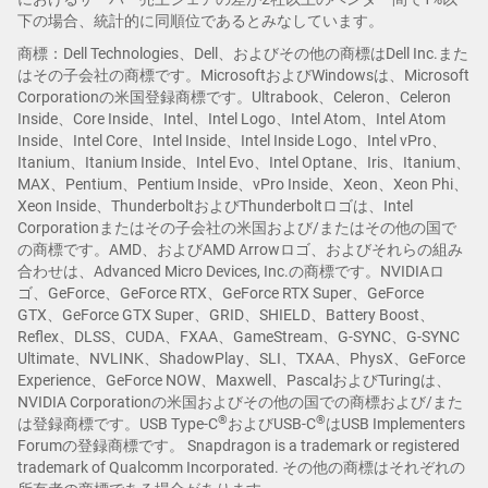
下の場合、統計的に同順位であるとみなしています。
商標：Dell Technologies、Dell、およびその他の商標はDell Inc.また
はその子会社の商標です。MicrosoftおよびWindowsは、Microsoft
Corporationの米国登録商標です。Ultrabook、Celeron、Celeron
Inside、Core Inside、Intel、Intel Logo、Intel Atom、Intel Atom
Inside、Intel Core、Intel Inside、Intel Inside Logo、Intel vPro、
Itanium、Itanium Inside、Intel Evo、Intel Optane、Iris、Itanium、
MAX、Pentium、Pentium Inside、vPro Inside、Xeon、Xeon Phi、
Xeon Inside、ThunderboltおよびThunderboltロゴは、Intel
Corporationまたはその子会社の米国および/またはその他の国で
の商標です。AMD、およびAMD Arrowロゴ、およびそれらの組み
合わせは、Advanced Micro Devices, Inc.の商標です。NVIDIAロ
ゴ、GeForce、GeForce RTX、GeForce RTX Super、GeForce
GTX、GeForce GTX Super、GRID、SHIELD、Battery Boost、
Reflex、DLSS、CUDA、FXAA、GameStream、G-SYNC、G-SYNC
Ultimate、NVLINK、ShadowPlay、SLI、TXAA、PhysX、GeForce
Experience、GeForce NOW、Maxwell、PascalおよびTuringは、
NVIDIA Corporationの米国およびその他の国での商標および/また
®
®
は登録商標です。USB Type-C
およびUSB-C
はUSB Implementers
Forumの登録商標です。 Snapdragon is a trademark or registered
trademark of Qualcomm Incorporated. その他の商標はそれぞれの