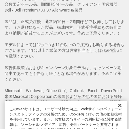
台数限定セール品、期間限定セール品、クライアント周辺機器、
Dell / Dell Premium / XPS / Alienware 各製品
製品は、正式受注後、通常約10日～2週間ほどでお届けしておりま
す。（お選びになった製品、構成内容、正式受注手続きの時期に
より納期が前後することがございます。予めご了承ください。）
モデルによっては1社につき11台以上のご注文はお断りする場合も
ございます。11台以上ご希望の方は営業担当もしくは代表電話に
お電話ください。
広告掲載製品およびキャンペーン対象モデルは、キャンペーン期
間中であっても予告なく終了となる場合があります。予めご了承
ください。
Microsoft、Windows、Office ロゴ、Outlook、Excel、PowerPoint
米国Microsoft Corporation の米国およびその他の国における登録
商標です。その他の社名および製品名は各社の商標または登録商
標です。
このWebサイトは、ユーザー体験の向上、Webサイトのパフォーマ
ンスとトラフィックの分析のため、Cookieおよびその他の追跡技術
を使用しています。また、お客様の当サイトの利用状況に関する情
掲載されているゲームは、特に記載がない限り、Alienware製品に
報は、ソーシャル メディア、広告、分析パートナーと共有されま
は付属しません。