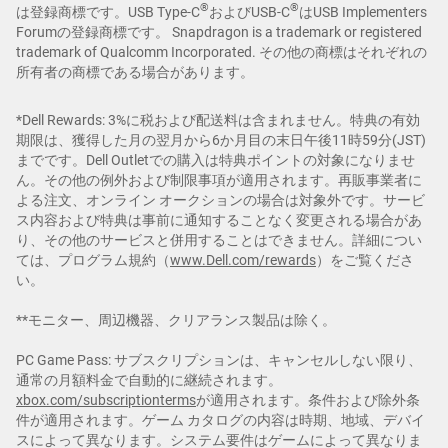
®
®
は登録商標です。USB Type-C
およびUSB-C
はUSB Implementers
Forumの登録商標です。 Snapdragon is a trademark or registered
trademark of Qualcomm Incorporated. その他の商標はそれぞれの
所有者の商標である場合があります。
*Dell Rewards: 3%に税および配送料は含まれません。特典の有効
期限は、獲得した月の翌月から6か月目の末日午後11時59分(JST)
までです。Dell Outletでの購入は特典ポイントの対象になりませ
ん。その他の例外および制限事項が適用されます。再販事業者に
よる注文、オンライン オークションの場合は対象外です。サービ
ス内容および特典は事前に通知することなく変更される場合があ
り、その他のサービスと併用することはできません。詳細につい
ては、プログラム規約（
www.Dell.com/rewards
）をご覧くださ
い。
**モニター、周辺機器、クリアランス製品は除く。
PC Game Pass: サブスクリプションは、キャンセルしない限り、
通常の月額料金で自動的に継続されます。
xbox.com/subscriptionterms
が適用されます。条件および除外条
件が適用されます。ゲーム カタログの内容は時期、地域、デバイ
スによって異なります。システム要件はゲームによって異なりま