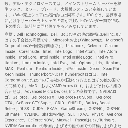
数。デル・テクノロジーズでは、メインストリーム サーバーを標
準ラック、タワー、ブレード、大規模システムと定義していま
す。x86の売上シェアは統計的には同率です。IDCでは、世界市場
におけるサーバー売上シェアの差が2社以上のベンダー間で1%以
下の場合、統計的に同順位であるとみなしています。
商標：Dell Technologies、Dell、およびその他の商標はDell Inc.また
はその子会社の商標です。MicrosoftおよびWindowsは、Microsoft
Corporationの米国登録商標です。Ultrabook、Celeron、Celeron
Inside、Core Inside、Intel、Intel Logo、Intel Atom、Intel Atom
Inside、Intel Core、Intel Inside、Intel Inside Logo、Intel vPro、
Itanium、Itanium Inside、Intel Evo、Intel Optane、Iris、Itanium、
MAX、Pentium、Pentium Inside、vPro Inside、Xeon、Xeon Phi、
Xeon Inside、ThunderboltおよびThunderboltロゴは、Intel
Corporationまたはその子会社の米国および/またはその他の国で
の商標です。AMD、およびAMD Arrowロゴ、およびそれらの組み
合わせは、Advanced Micro Devices, Inc.の商標です。NVIDIAロ
ゴ、GeForce、GeForce RTX、GeForce RTX Super、GeForce
GTX、GeForce GTX Super、GRID、SHIELD、Battery Boost、
Reflex、DLSS、CUDA、FXAA、GameStream、G-SYNC、G-SYNC
Ultimate、NVLINK、ShadowPlay、SLI、TXAA、PhysX、GeForce
Experience、GeForce NOW、Maxwell、PascalおよびTuringは、
NVIDIA Corporationの米国およびその他の国での商標および/また