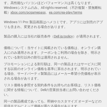
す。高性能なパソコンほどパフォーマンスは高くなります。
Windowsシステムのみ。All rights reserved.（不許複製・禁無断転
載）
xbox.com/pcgamepass
、
ea.com/ea-play/terms
Windows 11 Pro: 製品画面はハメコミです。アプリには別売のアプ
リも含まれ、変更される場合があります。
製品の購入には当社の販売条件（
Dell.jp/policy
）が適用されます。
価格について：当サイトに掲載されている価格は、オンライン購
入にのみ適用されます。クーポンをご利用の場合を除き、明示さ
れている割引以外の割引は適用されません。
プロモーションによる割引額は、同一の製品またはサービスに関
する以前のオンライン価格を基準に算出されます。明示されてい
る場合、サードパーティ製製品にはメーカー希望小売価格が表示
される場合があります。
リスト価格を参照する契約条件をお持ちのお客様は、リスト価格
に関する情報について、Dellの営業担当者にお問い合わせくださ
い。
同一の製品構成であっても、即納やカスタマイズ オーダーなどの
提供モデルによって価格が異なる場合があります。