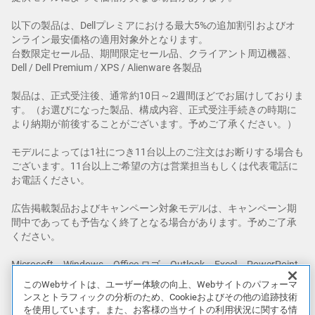
以下の製品は、Dellプレミアにおける最大5%の追加割引およびオ
ンライン最安価格の適用対象外となります。
台数限定セール品、期間限定セール品、クライアント周辺機器、
Dell / Dell Premium / XPS / Alienware 各製品
製品は、正式受注後、通常約10日～2週間ほどでお届けしておりま
す。（お選びになった製品、構成内容、正式受注手続きの時期に
より納期が前後することがございます。予めご了承ください。）
モデルによっては1社につき11台以上のご注文はお断りする場合も
ございます。11台以上ご希望の方は営業担当もしくは代表電話に
お電話ください。
広告掲載製品およびキャンペーン対象モデルは、キャンペーン期
間中であっても予告なく終了となる場合があります。予めご了承
ください。
Microsoft、Windows、Office ロゴ、Outlook、Excel、PowerPoint
米国Microsoft Corporation の米国およびその他の国における登録
このWebサイトは、ユーザー体験の向上、Webサイトのパフォーマ
商標です。その他の社名および製品名は各社の商標または登録商
ンスとトラフィックの分析のため、Cookieおよびその他の追跡技術
標です。
を使用しています。また、お客様の当サイトの利用状況に関する情