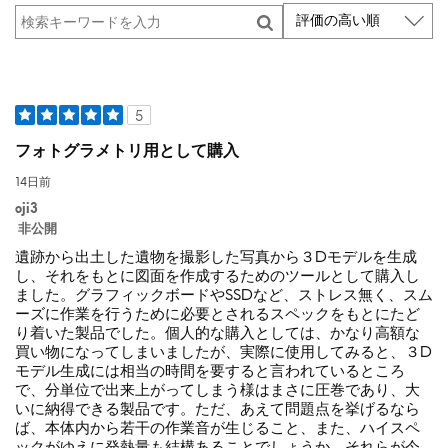
5
フォトグラメトリ用として購入
14日前
oji3
非公開
遺跡から出土した遺物を撮影した写真から３Dモデルを生成
し、それをもとに図面を作成するためのツールとして購入し
ました。グラフィックボードやSSDなど、ストレス無く、スム
ーズに作業を行うために必要とされるスペックをもとにたど
り着いた製品でした。個人的な購入としては、かなり高額な
買い物になってしまいましたが、実際に使用してみると、３D
モデル生成には相当の時間を要すると言われているところ
で、分単位で出来上がってしまう様はまさに圧巻であり、大
いに納得できる製品です。ただ、あえて問題点を挙げるなら
ば、本体内から若干の作業音が生じること、また、ハイスペ
ックがゆえに発熱量も結構あることでしょうか。それらが今