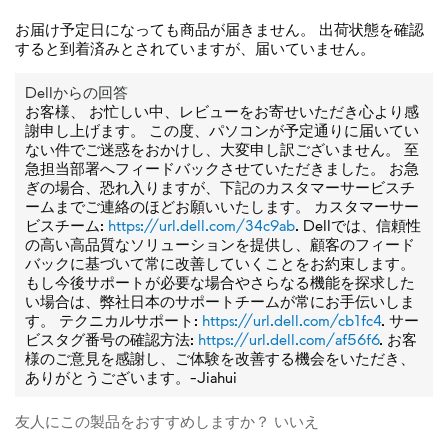
お届け予定日になっても商品が届きません。 出荷状態を確認
すると到着済みとされていますが、届いていません。
Dellからの回答
お客様、 お忙しい中、レビューをお寄せいただき心より感
謝申し上げます。 この度、パソコンが予定通りに届いてい
ない件でご迷惑をおかけし、大変申し訳ございません。 至
急担当部署へフィードバックさせていただきました。 お急
ぎの場合、恐れ入りますが、下記のカスタマーサービスチ
ームまでご連絡のほどお願いいたします。 カスタマーサー
ビスチーム:
https://url.dell.com/34c9ab
. Dellでは、信頼性
の高い高品質なソリューションを提供し、顧客のフィード
バックに基づいて常に改善していくことをお約束します。
もし今後サポートが必要な場合やさらなる機能を探求した
い場合は、弊社日本のサポートチームが常にお手伝いしま
す。 テクニカルサポート:
https://url.dell.com/cb1fc4
. サー
ビスタグ番号の確認方法:
https://url.dell.com/af56f6
. お客
様のご意見を感謝し、ご体験を改善する機会をいただき、
ありがとうございます。-Jiahui
友人にこの製品をおすすめしますか？
いいえ