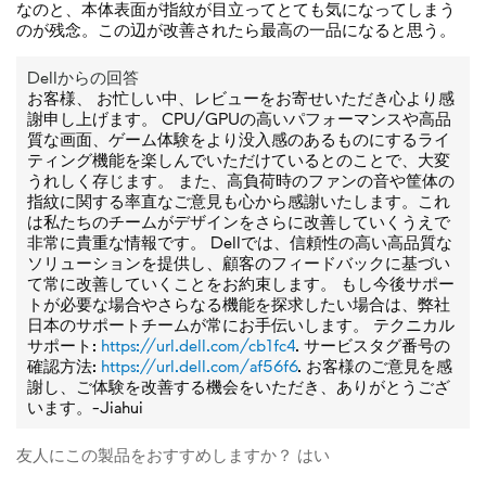
なのと、本体表面が指紋が目立ってとても気になってしまう
のが残念。この辺が改善されたら最高の一品になると思う。
Dellからの回答
お客様、 お忙しい中、レビューをお寄せいただき心より感
謝申し上げます。 CPU/GPUの高いパフォーマンスや高品
質な画面、ゲーム体験をより没入感のあるものにするライ
ティング機能を楽しんでいただけているとのことで、大変
うれしく存じます。 また、高負荷時のファンの音や筐体の
指紋に関する率直なご意見も心から感謝いたします。これ
は私たちのチームがデザインをさらに改善していくうえで
非常に貴重な情報です。 Dellでは、信頼性の高い高品質な
ソリューションを提供し、顧客のフィードバックに基づい
て常に改善していくことをお約束します。 もし今後サポー
トが必要な場合やさらなる機能を探求したい場合は、弊社
日本のサポートチームが常にお手伝いします。 テクニカル
サポート:
https://url.dell.com/cb1fc4
. サービスタグ番号の
確認方法:
https://url.dell.com/af56f6
. お客様のご意見を感
謝し、ご体験を改善する機会をいただき、ありがとうござ
います。-Jiahui
友人にこの製品をおすすめしますか？
はい