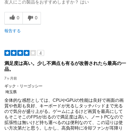
友人にこの製品をおすすめしますか？
はい
0
0
報告する
4
満足度は高い。少し不満点も有るが改善されたら最高の一
品。
7ヶ月前
ギック・リーゴッシー
埼玉県
全体的な感想としては、CPUやGPUの性能は良好で画面の画
質や色彩も良好、キーボードが光るしタッチパッドまで光る
ので気分が盛り上がる。ゲームによるけど画質を最高にして
もそこそこのFPSが出るので満足度は高い。ノートPCなので
拡張性は無いけど持ち運べるのは便利なのて、この辺りは使
い方次第だと思う。しかし、高負荷時に冷却ファンが耳障り