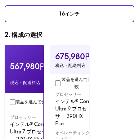
16インチ
2.
構成の選択
構成1
構成2
販売価格
675,980円
販売価格
567,980円
税込・配送料込
製品を選んで比
税込・配送料込
較
プロセッサー
インテル® Core
製品を選んで比較
Ultra 9 プロセッ
サー 290HX
プロセッサー
Plus
インテル® Core
Ultra 7 プロセッサ
オペレーティング
ー 270HX Plus
システム