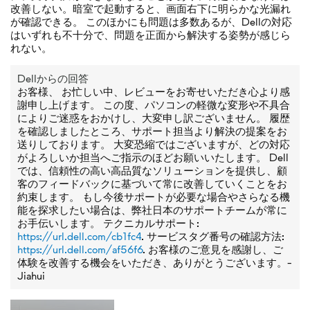
改善しない。暗室で起動すると、画面右下に明らかな光漏れ
が確認できる。 このほかにも問題は多数あるが、Dellの対応
はいずれも不十分で、問題を正面から解決する姿勢が感じら
れない。
Dellからの回答
お客様、 お忙しい中、レビューをお寄せいただき心より感
謝申し上げます。 この度、パソコンの軽微な変形や不具合
によりご迷惑をおかけし、大変申し訳ございません。 履歴
を確認しましたところ、サポート担当より解決の提案をお
送りしております。 大変恐縮ではございますが、どの対応
がよろしいか担当へご指示のほどお願いいたします。 Dell
では、信頼性の高い高品質なソリューションを提供し、顧
客のフィードバックに基づいて常に改善していくことをお
約束します。 もし今後サポートが必要な場合やさらなる機
能を探求したい場合は、弊社日本のサポートチームが常に
お手伝いします。 テクニカルサポート:
https://url.dell.com/cb1fc4
. サービスタグ番号の確認方法:
https://url.dell.com/af56f6
. お客様のご意見を感謝し、ご
体験を改善する機会をいただき、ありがとうございます。-
Jiahui