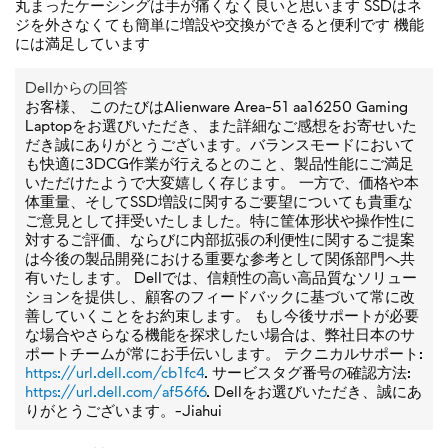
丸まったケーシングは手が痛くなく良いと思います SSDはネ
ジを外さなくても簡単に増設や交換ができると便利です 機能
には満足しています
Dellからの回答
お客様、 このたびはAlienware Area-51 aa16250 Gaming
Laptopをお選びいただき、また詳細なご感想をお寄せいた
だき誠にありがとうございます。バランスモードにおいて
も快適に3DCG作業が行えるとのこと、製品性能にご満足
いただけたようで大変嬉しく存じます。 一方で、価格や本
体重量、そしてSSD増設に関するご要望についても貴重な
ご意見として拝受いたしました。特に筐体形状や操作性に
対するご評価、ならびに内部拡張の利便性に関するご提案
は今後の製品開発における重要な参考として関係部門へ共
有いたします。 Dellでは、信頼性の高い高品質なソリュー
ションを提供し、顧客のフィードバックに基づいて常に改
善していくことをお約束します。 もし今後サポートが必要
な場合やさらなる機能を探求したい場合は、弊社日本のサ
ポートチームが常にお手伝いします。 テクニカルサポート:
https://url.dell.com/cb1fc4
. サービスタグ番号の確認方法:
https://url.dell.com/af56f6
. Dellをお選びいただき、誠にあ
りがとうございます。-Jiahui