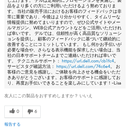
し上げます。 デルは定期的にプロモーションを実施し、製
品をより多くの方にご利用いただけるよう努めておりま
す。 当社の販売手法におけるお客様のフィードバックは非
常に重要であり、今後はより分かりやすく、タイムリーな
情報提供に努めてまいりますので、ぜひ公式サイトやメー
ルマガジン、WEB公式アカウントなどをご活用いただけれ
ば幸いです。 デルでは、信頼性が高く高品質なソリューシ
ョンを提供し、顧客のフィードバックに基づいて継続的に
改善することにコミットしています。 もし何かお手伝いが
必要な場合や、さらなる表示機能を探求したい場合は、当
社の日本サポートチームまでご連絡いただければ幸いで
す。 テクニカルサポート：
https://url.dell.com/cb1fc4
。
サービスタグ確認方法：
https://url.dell.com/74c6e4
。 お
客様のご意見を感謝し、ご体験を向上させる機会をいただ
きありがとうございます。お客様のサポートに感謝してお
り、再度お手伝いできることを楽しみにしています！-Lisa
友人にこの製品をおすすめしますか？
いいえ
0
6
報告する