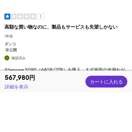
1
高額な買い物なのに、製品もサービスも失望しかない
1年前
ダンコ
非公開
確認済み
Alienware 5090（64GB/2TB）を購入。まず画面の光漏れが
ひどく、下部が目立つ。買ってすぐセールが始まり損をした
販売価格
567,980円
が、返品も再注文も不可との回答。配送も予定日直前に2週間
カートに入れる
延期、サポートは「申し訳ない」だけ。 さらに、付属品が足
詳細を表示
りないと後から連絡が来て、LANアダプターと三口→二口の
電源変換器を送ると言われた。Wi-Fi使用でLANは気にしなか
ったが、電源アダプターは自分で購入済み。後から送られて
も意味がない。 極めつけは、使用開始から数日で既に3回もフ
リーズ。強制終了せざるを得ない状態が発生している。高額
製品でこの品質は納得できない。 製品の完成度も、サポート
も、全体として期待外れ。評価を求める前に、顧客の不満に
向き合ってほしい。