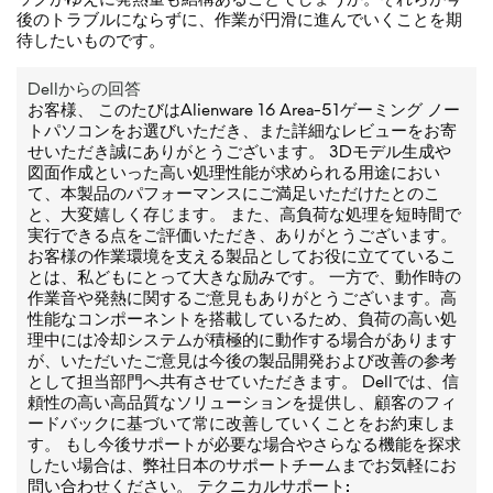
後のトラブルにならずに、作業が円滑に進んでいくことを期
待したいものです。
Dellからの回答
お客様、 このたびはAlienware 16 Area-51ゲーミング ノー
トパソコンをお選びいただき、また詳細なレビューをお寄
せいただき誠にありがとうございます。 3Dモデル生成や
図面作成といった高い処理性能が求められる用途におい
て、本製品のパフォーマンスにご満足いただけたとのこ
と、大変嬉しく存じます。 また、高負荷な処理を短時間で
実行できる点をご評価いただき、ありがとうございます。
お客様の作業環境を支える製品としてお役に立てているこ
とは、私どもにとって大きな励みです。 一方で、動作時の
作業音や発熱に関するご意見もありがとうございます。高
性能なコンポーネントを搭載しているため、負荷の高い処
理中には冷却システムが積極的に動作する場合があります
が、いただいたご意見は今後の製品開発および改善の参考
として担当部門へ共有させていただきます。 Dellでは、信
頼性の高い高品質なソリューションを提供し、顧客のフィ
ードバックに基づいて常に改善していくことをお約束しま
す。 もし今後サポートが必要な場合やさらなる機能を探求
したい場合は、弊社日本のサポートチームまでお気軽にお
問い合わせください。 テクニカルサポート: