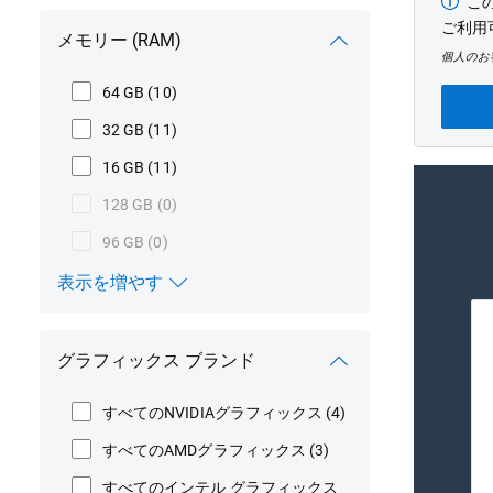
こ
最
低
ご利用
メモリー (RAM)
価
個人のお
格
64 GB
(10)
32 GB
(11)
16 GB
(11)
128 GB
(0)
96 GB
(0)
表示を増やす
メモリー (RAM)
グラフィックス ブランド
すべてのNVIDIAグラフィックス
(4)
すべてのAMDグラフィックス
(3)
すべてのインテル グラフィックス