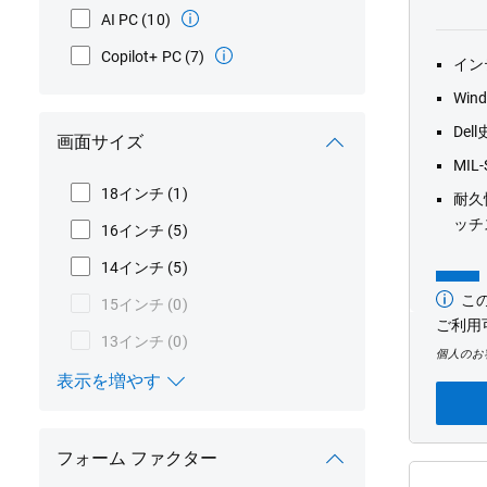
AI PC
(10)
Copilot+ PC
(7)
インテ
Wind
Dell
画面サイズ
MI
18インチ
(1)
耐久性
ッチ
16インチ
(5)
14インチ
(5)
こ
15インチ
(0)
最
低
ご利用
13インチ
(0)
価
個人のお
格
表示を増やす
画面サイズ
フォーム ファクター