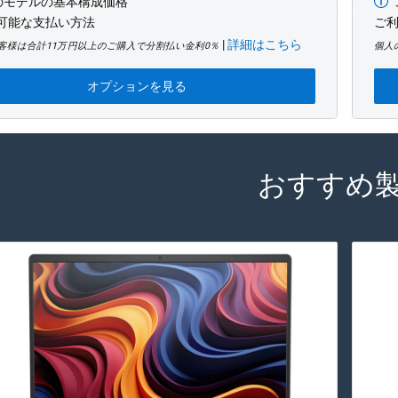
のモデルの基本構成価格
最
可能な支払い方法
低
ご
価
|
詳細はこちら
客様は合計11万円以上のご購入で分割払い金利0％
個人
格
オプションを見る
おすすめ