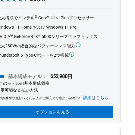
out
of
®
最大構成でインテル
Core™ Ultra Plusプロセッサー
5
stars.
indows 11 Home および Windows 11 Pro
21
®
VIDIA
GeForce RTX™ 5000シリーズグラフィックス
reviews
最大280Wの総合的なパフォーマンス能力
hunderbolt 5 Type-Cポートを2つ搭載
基本構成モデル：
652,980円
このモデルの基本構成価格
利用可能な支払い方法
|
詳細はこちら
のお客様は合計11万円以上のご購入で分割払い金利0％
オプションを見る