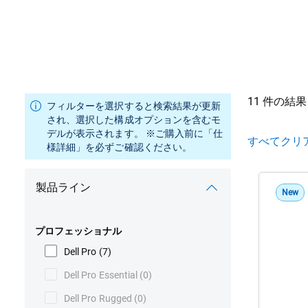
11 件の
フィルターを選択すると検索結果が更新
され、選択した構成オプションを含むモ
デルが表示されます。 ※ご購入前に「仕
すべてクリ
様詳細」を必ずご確認ください。
製品ライン
New
プロフェッショナル
Dell Pro
(7)
製
Dell
Pro
Dell Pro Essential
(0)
7
Dell Pro Rugged
(0)
シ