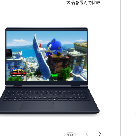
製品を選んで比較
品ページを表示
A
enware
ora
6250
。
1/4