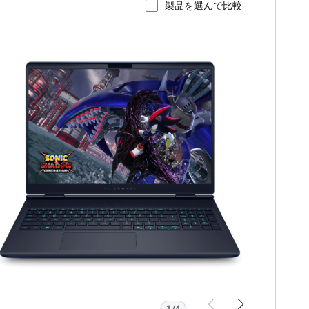
製品を選んで比較
製品ページを表示
lienware
16X
Aurora
AC16251
ゲ
ー
ミ
ン
グ
ノ
ー
ト
パ
ソ
コ
ン。
1/4