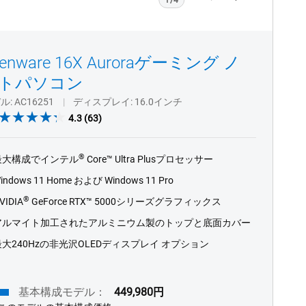
Previous
Next
lienware 16X Auroraゲーミング ノ
トパソコン
デル
AC16251
ディスプレイ
16.0インチ
4.3
4.3
(63)
out
of
®
最大構成でインテル
Core™ Ultra Plusプロセッサー
5
stars.
indows 11 Home および Windows 11 Pro
63
®
VIDIA
GeForce RTX™ 5000シリーズグラフィックス
reviews
アルマイト加工されたアルミニウム製のトップと底面カバー
最大240Hzの非光沢OLEDディスプレイ オプション
基本構成モデル：
449,980円