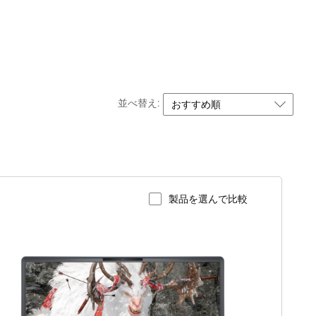
並べ替え:
製品を選んで比較
製品ページを表示
lienware
18
rea-
51