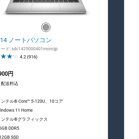
ll 14 ノートパソコン
New D
ン
ド: sdc1425000401monojp
4.2
4.2
(916)
発注コード: x
out
of
,900円
219,75
5
stars.
・配送料込
税込・配送
916
reviews
ンテル® Core™ 5-120U、10コア
インテル
indows 11 Home
Windo
インテル®グラフィックス
インテ
6GB DDR5
8 GB:
12GB SSD
512GB