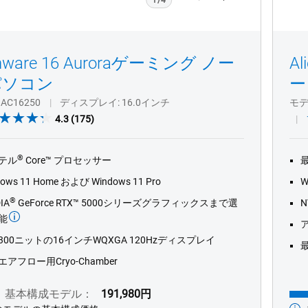
Previous
Next
enware 16 Auroraゲーミング ノー
A
パソコン
ー
AC16250
ディスプレイ
16.0インチ
モ
4.3
4.3
(175)
out
of
®
テル
Core™ プロセッサー
5
stars.
dows 11 Home および Windows 11 Pro
W
175
®
IA
GeForce RTX™ 5000シリーズグラフィックスまで選
N
reviews
能
300ニットの16インチWQXGA 120Hzディスプレイ
アフロー用Cryo-Chamber
基本構成モデル：
191,980円