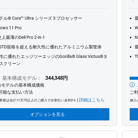
ル® Core™ Ultra シリーズ 3 プロセッサー
ows 11 Pro
W
史上最薄のDell Pro 2-in-1
N
L-STD規格を超える耐久性に優れたアルミニウム製筐体
に優れたエッジツーエッジのGorilla® Glass Victus®タ
T
スクリーン
基本構成モデル：
344,348円
のモデルの基本構成価格
最
可能な支払い方法
低
ご
価
|
詳細はこちら
客様は合計11万円以上のご購入で分割払い金利0％
個人
格
オプションを見る