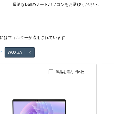
最適なDellのノートパソコンをお選びください。
結果にはフィルターが適用されています
ア
WQXGA
製品を選んで比較
品ページを表示
A
A