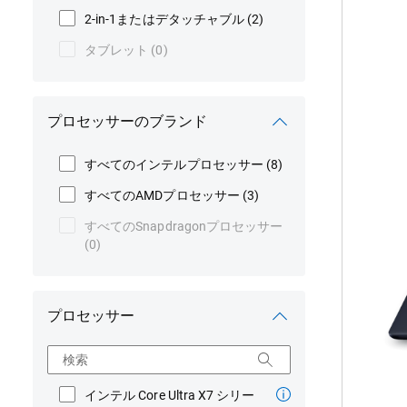
2-in-1またはデタッチャブル
(2)
タブレット
(0)
製
Ali
16
プロセッサーのブランド
Aur
AC1
すべてのインテルプロセッサー
(8)
ゲ
ー
すべてのAMDプロセッサー
(3)
ミ
すべてのSnapdragonプロセッサー
ン
(0)
グ
ノ
ー
ト
プロセッサー
パ
ソ
検索
コ
ン
インテル Core Ultra X7 シリー