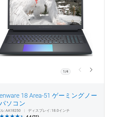
ゲ
ー
ミ
ン
グ
ノ
ー
ト
パ
ソ
コ
ン
Previous
Next
1/4
lienware 18 Area-51 ゲーミングノー
パソコン
デル
AA18250
ディスプレイ
18.0インチ
4.4
4.4
(21)