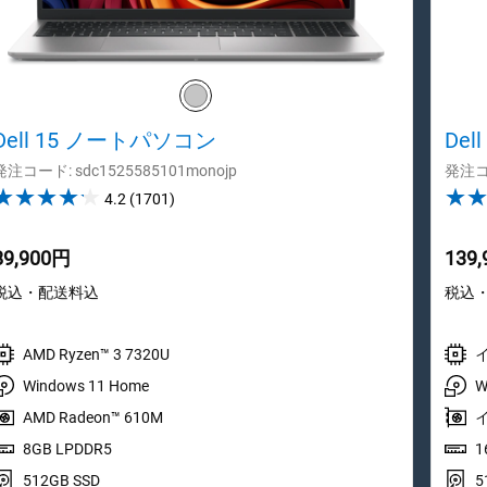
Dell 15 ノートパソコン
De
発注コード: sdc1525585101monojp
発注コー
4.2
4.2
(1701)
out
of
89,900円
139
5
stars.
税込・配送料込
税込
1701
reviews
AMD Ryzen™ 3 7320U
イ
Windows 11 Home
W
AMD Radeon™ 610M
8GB LPDDR5
1
512GB SSD
5