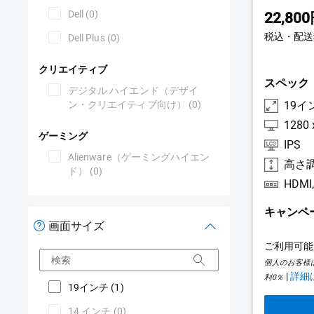
Dell
(0)
22,80
税込・配送
Dell Plus
(0)
クリエイティブ
スペック
デジタル ハイエンド（デザイ
ン・クリエイティブ向け）
(0)
19イ
1280 
ゲーミング
IPS
Alienware（ゲーミングハイエン
ド）
(0)
キャンペ
画面サイズ
ご利用可能
検索
個人のお客様
|
詳細
利0％
19インチ
(1)
14 インチ
(0)