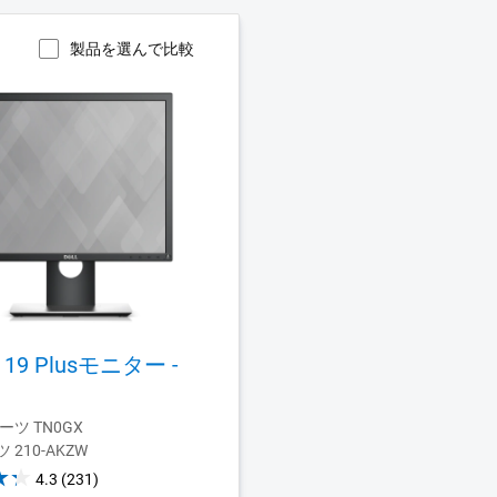
製品を選んで比較
ro 19 Plusモニター -
ツ TN0GX
ツ 210-AKZW
4.3
4.3
(231)