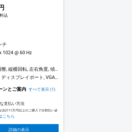
out
0円
of
5
料込
stars.
231
reviews
ンチ
x 1024 @ 60 Hz
高さ調整, 縦横回転, 左右角度, 傾き調整
HDMI, ディスプレイポート, VGA, USB 3.0アップストリーム, USB 2.0ダウンストリーム x 2, USB 3.0ダウンストリーム x 2
ーンとご案内
すべて表示 (1)
な支払い方法
は合計11万円以上のご購入で分割払い金
はこちら
詳細の表示