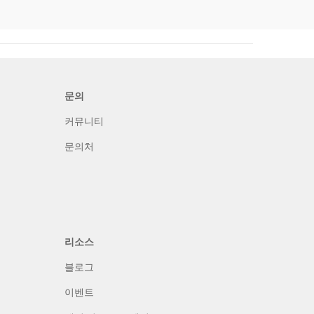
문의
커뮤니티
문의처
리소스
블로그
이벤트