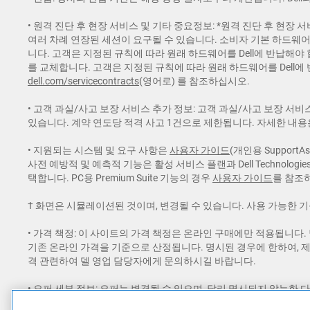
• 원격 진단 후 현장 서비스 및 기타 중요정보: *원격 진단 후 현장
여러 차례 연장된 세션이 요구될 수 있습니다. 소비자 기본 하드웨어
니다. 고객은 지정된 규칙에 따라 원래 하드웨어를 Dell에 반납해야 
를 교체합니다. 고객은 지정된 규칙에 따라 원래 하드웨어를 Dell에
dell.com/servicecontracts
(영어로) 를 참조하십시오.
• 고객 과실/사고 보장 서비스 추가 정보: 고객 과실/사고 보장 서비
있습니다. 계약 연도당 적격 사고 1건으로 제한됩니다. 자세한 내
• 지원되는 시스템 및 요구 사항은
사용자 가이드
(개인용 SupportAs
사전 예방적 및 예측적 기능은 활성 서비스 플랜과 Dell Technologie
택합니다. PC용 Premium Suite 기능의 경우
사용자 가이드
를 참조하고
† 화면은 시뮬레이션된 것이며, 변경될 수 있습니다. 사용 가능한 
• 가격 책정: 이 사이트의 가격 책정은 온라인 구매에만 적용됩니다
기존 온라인 가격을 기준으로 산정됩니다. 명시된 경우에 한하여, 
격 관련하여 델 영업 담당자에게 문의하시길 바랍니다.
• 오퍼 세부 정보: 오퍼는 변경될 수 있으며, 달리 명시되지 않는한 
및 기타 수수료가 적용됩니다. 무료배송 혜택은 도서산간, 제주도 등