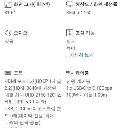

⎚
화면 크기(대각선)
해상도 / 화면 재생률
31.6"
3840 x 2160
🔊

오디오
조절 기능
있음
틸트
높이
자세히 보기 조절 기능
...자세히 보기


포트
케이블
HDMI 포트 1개(HDCP 1.4 및
전원 케이블
2.2)(HDMI 3840에 지정된
1 x USB-C to C 10Gbps
대로 최대 UHD 2160 120Hz,
100W 케이블 1.00m
FRL, HDR, VRR 지원)
USB-C 2Gbps 다운스트림 포
트 5개(데이터 전용, 최대
15W의 전력 공급)