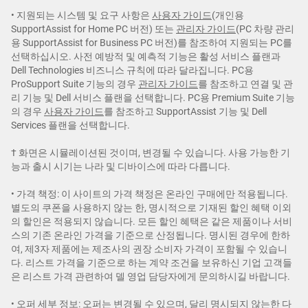
• 지원되는 시스템 및 요구 사항은
사용자 가이드
(개인용
SupportAssist for Home PC 버전) 또는
관리자 가이드
(PC 차량 관리
용 SupportAssist for Business PC 버전)를 참조하여 지원되는 PC를
선택하십시오. 사전 예방적 및 예측적 기능은 활성 서비스 플랜과
Dell Technologies 비즈니스 규칙에 따라 달라집니다. PC용
ProSupport Suite 기능의 경우
관리자 가이드
를 참조하고 연결 및 관
리 기능 및 Dell 서비스 플랜을 선택합니다. PC용 Premium Suite 기능
의 경우
사용자 가이드
를 참조하고 SupportAssist 기능 및 Dell
Services 플랜을 선택합니다.
† 화면은 시뮬레이션된 것이며, 변경될 수 있습니다. 사용 가능한 기
능과 출시 시기는 나라 및 디바이스에 따라 다릅니다.
• 가격 책정: 이 사이트의 가격 책정은 온라인 구매에만 적용됩니다.
별도의 쿠폰을 사용하지 않는 한, 명시적으로 기재된 할인 혜택 이외
의 할인은 적용되지 않습니다. 모든 할인 혜택은 같은 제품이나 서비
스의 기존 온라인 가격을 기준으로 산정됩니다. 명시된 경우에 한하
여, 제3자 제품에는 제조사의 권장 소비자 가격이 포함될 수 있습니
다. 리스트 가격을 기준으로 하는 계약 조건을 보유하신 기업 고객들
은 리스트 가격 관련하여 델 영업 담당자에게 문의하시길 바랍니다.
• 오퍼 세부 정보: 오퍼는 변경될 수 있으며, 달리 명시되지 않는한 다