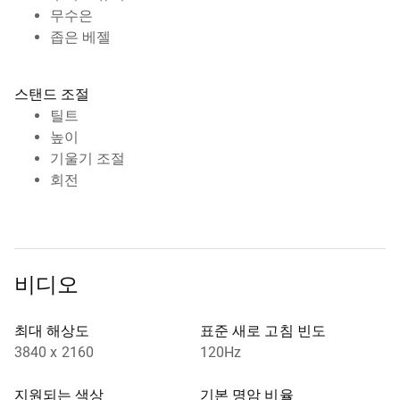
무수은
좁은 베젤
스탠드 조절
틸트
높이
기울기 조절
회전
비디오
최대 해상도
표준 새로 고침 빈도
3840 x 2160
120Hz
지원되는 색상
기본 명암 비율