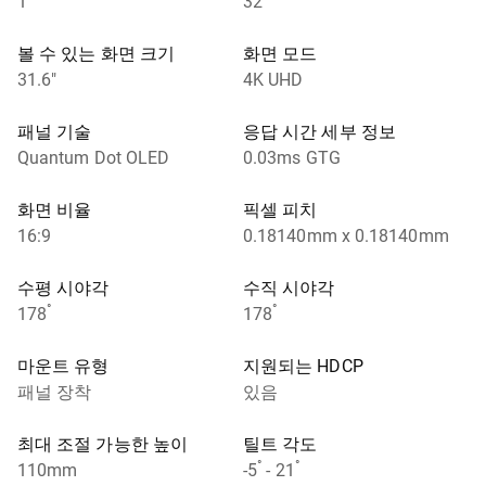
1
32"
볼 수 있는 화면 크기
화면 모드
31.6"
4K UHD
패널 기술
응답 시간 세부 정보
Quantum Dot OLED
0.03ms GTG
화면 비율
픽셀 피치
16:9
0.18140mm x 0.18140mm
수평 시야각
수직 시야각
°
°
178
178
마운트 유형
지원되는 HDCP
패널 장착
있음
최대 조절 가능한 높이
틸트 각도
°
°
110mm
-5
- 21