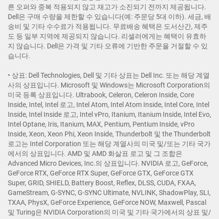
른 오퍼와 중복 적용되지 않고 재고가 소진되기 전까지 제공됩니다.
Dell은 구매 수량을 제한할 수 있습니다(예: 주문당 5대 이하). 세금, 배
송비 및 기타 수수료가 적용됩니다. 무료배송 혜택은 도서산간, 제주
도 등 일부 지역에 제공되지 않습니다. 리셀러에게는 혜택이 유효하
지 않습니다. Dell은 가격 및 기타 오류에 기반한 주문을 거절할 수 있
습니다.
• 상표: Dell Technologies, Dell 및 기타 상표는 Dell Inc. 또는 해당 계열
사의 상표입니다. Microsoft 및 Windows는 Microsoft Corporation의
미국 등록 상표입니다. Ultrabook, Celeron, Celeron Inside, Core
Inside, Intel, Intel 로고, Intel Atom, Intel Atom Inside, Intel Core, Intel
Inside, Intel Inside 로고, Intel vPro, Itanium, Itanium Inside, Intel Evo,
Intel Optane, Iris, Itanium, MAX, Pentium, Pentium Inside, vPro
Inside, Xeon, Xeon Phi, Xeon Inside, Thunderbolt 및 the Thunderbolt
로고는 Intel Corporation 또는 해당 계열사의 미국 및/또는 기타 국가
에서의 상표입니다. AMD 및 AMD 화살표 로고 및 그 조합은
Advanced Micro Devices, Inc.의 상표입니다. NVIDIA 로고, GeForce,
GeForce RTX, GeForce RTX Super, GeForce GTX, GeForce GTX
Super, GRID, SHIELD, Battery Boost, Reflex, DLSS, CUDA, FXAA,
GameStream, G-SYNC, G-SYNC Ultimate, NVLINK, ShadowPlay, SLI,
TXAA, PhysX, GeForce Experience, GeForce NOW, Maxwell, Pascal
및 Turing은 NVIDIA Corporation의 미국 및 기타 국가에서의 상표 및/