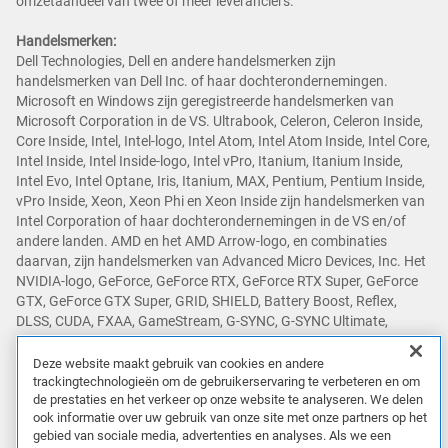
omzetaandeel van twee of meer leveranciers.
Handelsmerken:
Dell Technologies, Dell en andere handelsmerken zijn
handelsmerken van Dell Inc. of haar dochterondernemingen.
Microsoft en Windows zijn geregistreerde handelsmerken van
Microsoft Corporation in de VS. Ultrabook, Celeron, Celeron Inside,
Core Inside, Intel, Intel-logo, Intel Atom, Intel Atom Inside, Intel Core,
Intel Inside, Intel Inside-logo, Intel vPro, Itanium, Itanium Inside,
Intel Evo, Intel Optane, Iris, Itanium, MAX, Pentium, Pentium Inside,
vPro Inside, Xeon, Xeon Phi en Xeon Inside zijn handelsmerken van
Intel Corporation of haar dochterondernemingen in de VS en/of
andere landen. AMD en het AMD Arrow-logo, en combinaties
daarvan, zijn handelsmerken van Advanced Micro Devices, Inc. Het
NVIDIA-logo, GeForce, GeForce RTX, GeForce RTX Super, GeForce
GTX, GeForce GTX Super, GRID, SHIELD, Battery Boost, Reflex,
DLSS, CUDA, FXAA, GameStream, G-SYNC, G-SYNC Ultimate,
NVLINK, ShadowPlay, SLI, TXAA, PhysX, GeForce Experience,
GeForce NOW, Maxwell, Pascal en Turing zijn handelsmerken en/of
Deze website maakt gebruik van cookies en andere
geregistreerde handelsmerken van NVIDIA Corporation in de VS en
trackingtechnologieën om de gebruikerservaring te verbeteren en om
de prestaties en het verkeer op onze website te analyseren. We delen
andere landen. Snapdragon is een handelsmerk of gedeponeerd
ook informatie over uw gebruik van onze site met onze partners op het
handelsmerk van Qualcomm Incorporated. Andere handelsmerken
gebied van sociale media, advertenties en analyses. Als we een
kunnen handelsmerken zijn van hun respectieve eigenaren.