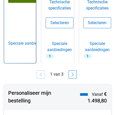
Technische
Technische
specificaties
specificaties
Selecteren
Selecteren
Configuratie 2
Configura
Speciale aanbiedingen
Speciale
Speciale
1
aanbiedingen
aanbiedingen
1
1
1 van 3
Showing page 1 of 3
Personaliseer mijn
€
Vanaf
bestelling
1.498,80