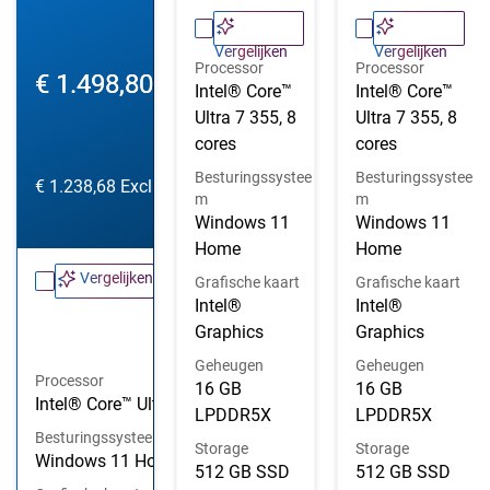
Vergelijken
Vergelijken
Processor
Processor
Prijs van Dell
€ 1.498,80
Intel® Core™
Intel® Core™
Ultra 7 355, 8
Ultra 7 355, 8
cores
cores
Besturingssystee
Besturingssystee
€ 1.238,68
Exclusief BTW
m
m
Windows 11
Windows 11
Home
Home
Vergelijken
Grafische kaart
Grafische kaart
Intel®
Intel®
Graphics
Graphics
Geheugen
Geheugen
Processor
16 GB
16 GB
Intel® Core™ Ultra 5 322, 6 cores
LPDDR5X
LPDDR5X
Besturingssysteem
Storage
Storage
Windows 11 Home
512 GB SSD
512 GB SSD