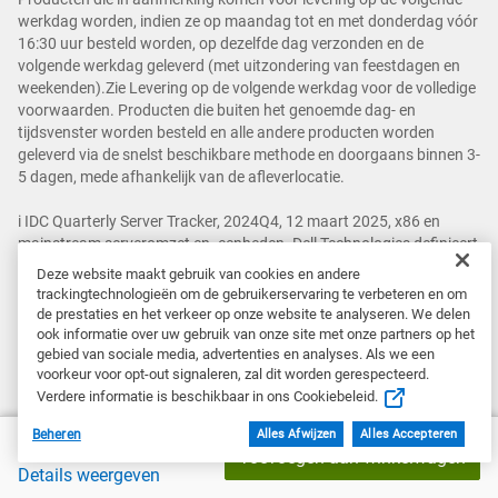
werkdag worden, indien ze op maandag tot en met donderdag vóór
16:30 uur besteld worden, op dezelfde dag verzonden en de
volgende werkdag geleverd (met uitzondering van feestdagen en
weekenden).Zie Levering op de volgende werkdag voor de volledige
voorwaarden. Producten die buiten het genoemde dag- en
tijdsvenster worden besteld en alle andere producten worden
geleverd via de snelst beschikbare methode en doorgaans binnen 3-
5 dagen, mede afhankelijk van de afleverlocatie.
i IDC Quarterly Server Tracker, 2024Q4, 12 maart 2025, x86 en
mainstream serveromzet en -eenheden. Dell Technologies definieert
mainstream servers als standaard racks, towers, blades en grote
Deze website maakt gebruik van cookies en andere
systemen. Het omzetaandeel voor x86 is statistisch gelijk. IDC
trackingtechnologieën om de gebruikerservaring te verbeteren en om
verklaart een statistisch gelijk in de wereldwijde servermarkt
de prestaties en het verkeer op onze website te analyseren. We delen
wanneer er een verschil is van één procent of minder in het
ook informatie over uw gebruik van onze site met onze partners op het
omzetaandeel van twee of meer leveranciers.
gebied van sociale media, advertenties en analyses. Als we een
voorkeur voor opt-out signaleren, zal dit worden gerespecteerd.
Verdere informatie is beschikbaar in ons Cookiebeleid.
Handelsmerken:
Dell Technologies, Dell en andere handelsmerken zijn
Beheren
Alles Afwijzen
Alles Accepteren
Prijs van Dell
€ 1.498,80
handelsmerken van Dell Inc. of haar dochterondernemingen.
Toevoegen aan winkelwagen
Microsoft en Windows zijn geregistreerde handelsmerken van
Details weergeven
Microsoft Corporation in de VS. Ultrabook, Celeron, Celeron Inside,