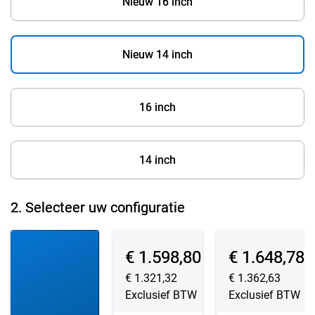
Nieuw 16 inch
Nieuw 14 inch
16 inch
14 inch
2.
Selecteer uw configuratie
Configuratie 1
Configuratie 2
Configuratie 3
Prijs van Dell
Prijs van Dell
€ 1.598,80
€ 1.648,78
€ 1.321,32
€ 1.362,63
Exclusief BTW
Exclusief BTW