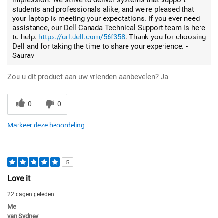
impression. We strive to deliver systems that support
students and professionals alike, and we're pleased that
your laptop is meeting your expectations. If you ever need
assistance, our Dell Canada Technical Support team is here
to help:
https://url.dell.com/56f358
. Thank you for choosing
Dell and for taking the time to share your experience. -
Saurav
Zou u dit product aan uw vrienden aanbevelen?
Ja
0
0
Markeer deze beoordeling
5
Love it
22 dagen geleden
Me
van
Sydney