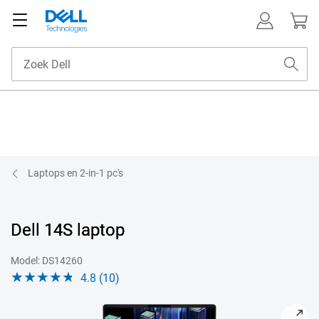
Laptops en 2-in-1 pc's
Dell 14S laptop
Model: DS14260
4.8 (10)
View DS14260