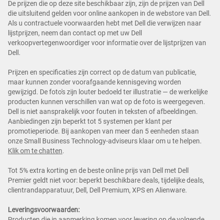
De prijzen die op deze site beschikbaar zijn, zijn de prijzen van Dell
die uitsluitend gelden voor online aankopen in de webstore van Dell.
Als u contractuele voorwaarden hebt met Dell die verwijzen naar
lijstprijzen, neem dan contact op met uw Dell
verkoopvertegenwoordiger voor informatie over de lijstprijzen van
Dell.
Prijzen en specificaties zijn correct op de datum van publicatie,
maar kunnen zonder voorafgaande kennisgeving worden
gewijzigd. De foto's zijn louter bedoeld ter illustratie — de werkelijke
producten kunnen verschillen van wat op de foto is weergegeven.
Dell is niet aansprakelijk voor fouten in teksten of afbeeldingen.
Aanbiedingen zijn beperkt tot 5 systemen per klant per
promotieperiode. Bij aankopen van meer dan 5 eenheden staan
onze Small Business Technology-adviseurs klaar om u te helpen.
Klik om te chatten
.
Tot 5% extra korting en de beste online prijs van Dell met Dell
Premier geldt niet voor: beperkt beschikbare deals, tijdelijke deals,
clientrandapparatuur, Dell, Dell Premium, XPS en Alienware.
Leveringsvoorwaarden:
Producten die in aanmerking komen voor levering op de volgende