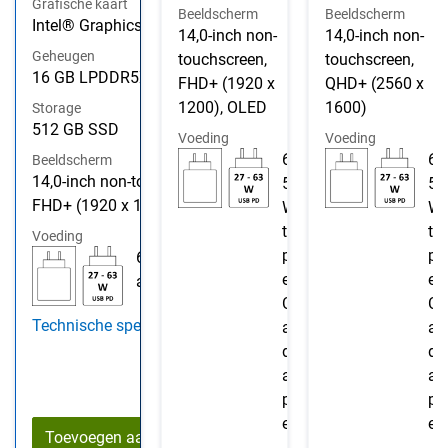
Grafische kaart
Beeldscherm
Beeldscherm
Intel® Graphics
14,0-inch non-
14,0-inch non-
Geheugen
touchscreen,
touchscreen,
16 GB LPDDR5X
FHD+ (1920 x
QHD+ (2560 x
1200), OLED
1600)
Storage
512 GB SSD
Voeding
Voeding
6
6
Beeldscherm
14,0-inch non-touchscreen,
5
5
FHD+ (1920 x 1200), OLED
W
W
ty
ty
Voeding
p
p
65 W type-C
e-
e-
adapter
C
C
Technische specificaties
a
a
d
d
a
a
pt
pt
er
er
Toevoegen aan winkelwagen