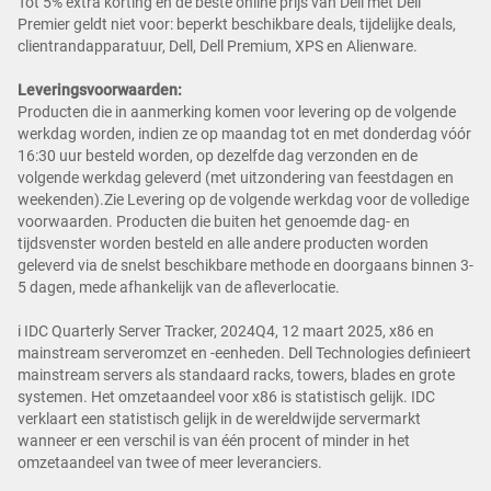
Tot 5% extra korting en de beste online prijs van Dell met Dell
Premier geldt niet voor: beperkt beschikbare deals, tijdelijke deals,
clientrandapparatuur, Dell, Dell Premium, XPS en Alienware.
Leveringsvoorwaarden:
Producten die in aanmerking komen voor levering op de volgende
werkdag worden, indien ze op maandag tot en met donderdag vóór
16:30 uur besteld worden, op dezelfde dag verzonden en de
volgende werkdag geleverd (met uitzondering van feestdagen en
weekenden).Zie Levering op de volgende werkdag voor de volledige
voorwaarden. Producten die buiten het genoemde dag- en
tijdsvenster worden besteld en alle andere producten worden
geleverd via de snelst beschikbare methode en doorgaans binnen 3-
5 dagen, mede afhankelijk van de afleverlocatie.
i IDC Quarterly Server Tracker, 2024Q4, 12 maart 2025, x86 en
mainstream serveromzet en -eenheden. Dell Technologies definieert
mainstream servers als standaard racks, towers, blades en grote
systemen. Het omzetaandeel voor x86 is statistisch gelijk. IDC
verklaart een statistisch gelijk in de wereldwijde servermarkt
wanneer er een verschil is van één procent of minder in het
omzetaandeel van twee of meer leveranciers.