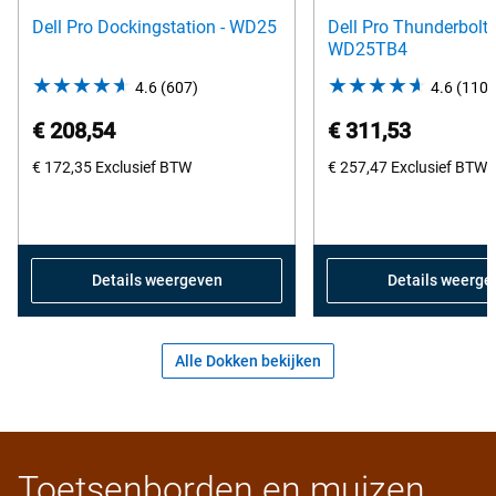
Dell Pro Dockingstation - WD25
Dell Pro Thunderbolt 
WD25TB4
4.6
(607)
4.6
4.6
(110)
out
€ 208,54
€ 311,53
of
€ 172,35
Exclusief BTW
5
€ 257,47
Exclusief BTW
stars.
607
reviews
Details weergeven
Details weerge
Alle Dokken bekijken
Toetsenborden en muizen