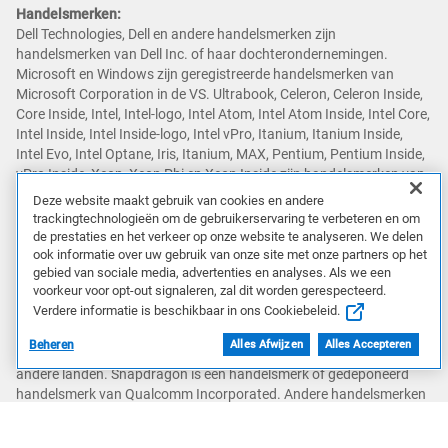
Handelsmerken:
Dell Technologies, Dell en andere handelsmerken zijn
handelsmerken van Dell Inc. of haar dochterondernemingen.
Microsoft en Windows zijn geregistreerde handelsmerken van
Microsoft Corporation in de VS. Ultrabook, Celeron, Celeron Inside,
Core Inside, Intel, Intel-logo, Intel Atom, Intel Atom Inside, Intel Core,
Intel Inside, Intel Inside-logo, Intel vPro, Itanium, Itanium Inside,
Intel Evo, Intel Optane, Iris, Itanium, MAX, Pentium, Pentium Inside,
vPro Inside, Xeon, Xeon Phi en Xeon Inside zijn handelsmerken van
Intel Corporation of haar dochterondernemingen in de VS en/of
Deze website maakt gebruik van cookies en andere
andere landen. AMD en het AMD Arrow-logo, en combinaties
trackingtechnologieën om de gebruikerservaring te verbeteren en om
daarvan, zijn handelsmerken van Advanced Micro Devices, Inc. Het
de prestaties en het verkeer op onze website te analyseren. We delen
NVIDIA-logo, GeForce, GeForce RTX, GeForce RTX Super, GeForce
ook informatie over uw gebruik van onze site met onze partners op het
gebied van sociale media, advertenties en analyses. Als we een
GTX, GeForce GTX Super, GRID, SHIELD, Battery Boost, Reflex,
voorkeur voor opt-out signaleren, zal dit worden gerespecteerd.
DLSS, CUDA, FXAA, GameStream, G-SYNC, G-SYNC Ultimate,
Verdere informatie is beschikbaar in ons Cookiebeleid.
NVLINK, ShadowPlay, SLI, TXAA, PhysX, GeForce Experience,
GeForce NOW, Maxwell, Pascal en Turing zijn handelsmerken en/of
Beheren
Alles Afwijzen
Alles Accepteren
geregistreerde handelsmerken van NVIDIA Corporation in de VS en
andere landen. Snapdragon is een handelsmerk of gedeponeerd
handelsmerk van Qualcomm Incorporated. Andere handelsmerken
kunnen handelsmerken zijn van hun respectieve eigenaren.