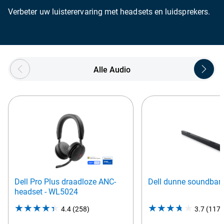
Verbeter uw luisterervaring met headsets en luidsprekers.
Showing page 1 of 4
Alle Audio
Dell Pro Plus draadloze ANC-
Dell dunne soundbar
headset - WL5024
4.4
(258)
4.4
3.7
(1172
out