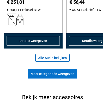
€ 251,81
€ 56,44
of
€ 208,11
Exclusief BTW
5
€ 46,64
Exclusief BTW
stars.
258
reviews
Details weergeven
Details weerge
Alle Audio bekijken
Meer categorieën weergeven
Bekijk de populaire accessoires
Bekijk meer accessoires