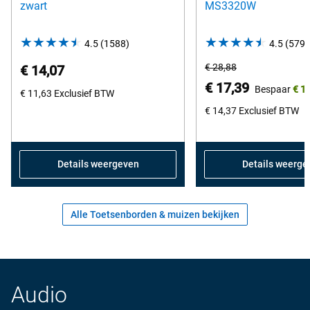
zwart
MS3320W
4.5
(1588)
4.5
4.5
(5798
out
Oorspronkelijke
€ 28,88
€ 14,07
of
prijs
Prijs
€ 17,39
Bespaar
€ 1
€ 11,63
Exclusief BTW
5
van
stars.
€ 14,37
Exclusief BTW
Dell
1588
reviews
Details weergeven
Details weerge
Alle Toetsenborden & muizen bekijken
Audio