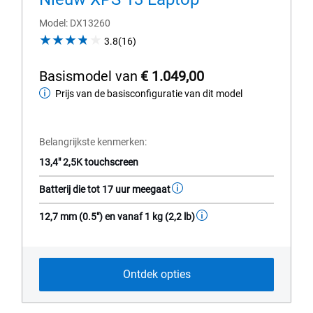
Model
DX13260
3.8
3.8
(16)
out
of
Basismodel van
€ 1.049,00
5
Prijs van de basisconfiguratie van dit model
Basismodel
stars.
16
van
reviews
Belangrijkste kenmerken
13,4" 2,5K touchscreen
Batterij die tot 17 uur meegaat
12,7 mm (0.5") en vanaf 1 kg (2,2 lb)
Ontdek opties