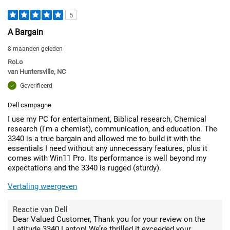
5
A Bargain
8 maanden geleden
RoLo
van
Huntersville, NC
Geverifieerd
Dell campagne
I use my PC for entertainment, Biblical research, Chemical
research (I'm a chemist), communication, and education. The
3340 is a true bargain and allowed me to build it with the
essentials I need without any unnecessary features, plus it
comes with Win11 Pro. Its performance is well beyond my
expectations and the 3340 is rugged (sturdy).
Vertaling weergeven
Reactie van Dell
Dear Valued Customer, Thank you for your review on the
Latitude 3340 Laptop! We’re thrilled it exceeded your