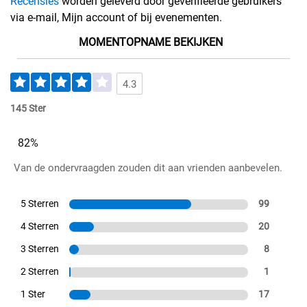
Recensies
worden geleverd door geverifieerde gebruikers
via e-mail, Mijn account of bij evenementen.
MOMENTOPNAME BEKIJKEN
4.3
145 Ster
82%
Van de ondervraagden zouden dit aan vrienden aanbevelen.
5 Sterren
99
4 Sterren
20
3 Sterren
8
2 Sterren
1
1 Ster
17