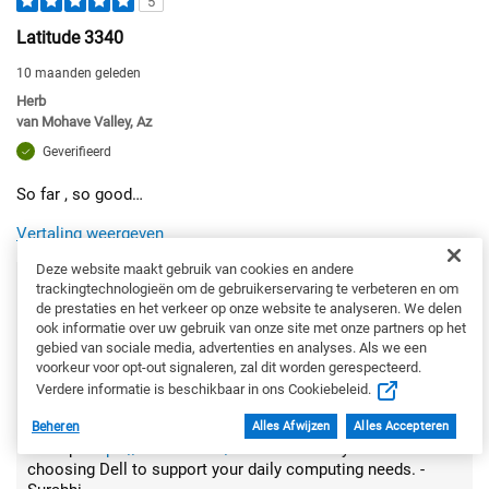
5
Latitude 3340
10 maanden geleden
Herb
van
Mohave Valley, Az
Geverifieerd
So far , so good…
Vertaling weergeven
Deze website maakt gebruik van cookies en andere
Reactie van Dell
trackingtechnologieën om de gebruikerservaring te verbeteren en om
Dear Valued Customer, Thank you for your review on the
de prestaties en het verkeer op onze website te analyseren. We delen
Latitude 3340 Laptop. We're glad to hear that things are
ook informatie over uw gebruik van onze site met onze partners op het
going well so far with your new device. The Latitude 3340 is
gebied van sociale media, advertenties en analyses. Als we een
built to offer dependable performance for everyday tasks,
voorkeur voor opt-out signaleren, zal dit worden gerespecteerd.
making it a solid choice for both personal and professional
Verdere informatie is beschikbaar in ons Cookiebeleid.
use. If you ever need assistance or want to explore more
features, our Dell US Technical support team is always here
Beheren
Alles Afwijzen
Alles Accepteren
to help:
https://url.dell.com/9b5810
. Thank you for
choosing Dell to support your daily computing needs. -