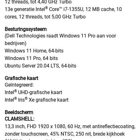
12 threads, tot 4,40 GHz Turbo
®
13e generatie Intel
Core™ i7-1355U, 12 MB cache, 10
cores, 12 threads, tot 5,00 GHz Turbo
Besturingssysteem
(Dell Technologies raadt Windows 11 Pro aan voor
bedrijven)
Windows 11 Home, 64-bits
Windows 11 Pro, 64 bits
Ubuntu Server 20.04 LTS, 64-bits
Grafische kaart
Geïntegreerd:
®
Intel
UHD-grafische kaart
®
®
Intel
Iris
Xe grafische kaart
Beeldscherm
CLAMSHELL:
13,3 inch, FHD 1920 x 1080, 60 Hz, met antireflectiecoating,
zonder touchscreen, 45% NTSC, 250 nit, brede kijkhoek