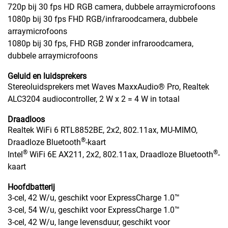
720p bij 30 fps HD RGB camera, dubbele arraymicrofoons
1080p bij 30 fps FHD RGB/infraroodcamera, dubbele
arraymicrofoons
1080p bij 30 fps, FHD RGB zonder infraroodcamera,
dubbele arraymicrofoons
Geluid en luidsprekers
Stereoluidsprekers met Waves MaxxAudio® Pro, Realtek
ALC3204 audiocontroller, 2 W x 2 = 4 W in totaal
Draadloos
Realtek WiFi 6 RTL8852BE, 2x2, 802.11ax, MU-MIMO,
®
Draadloze Bluetooth
-kaart
®
®
Intel
WiFi 6E AX211, 2x2, 802.11ax, Draadloze Bluetooth
-
kaart
Hoofdbatterij
3-cel, 42 W/u, geschikt voor ExpressCharge 1.0™
3-cel, 54 W/u, geschikt voor ExpressCharge 1.0™
3-cel, 42 W/u, lange levensduur, geschikt voor