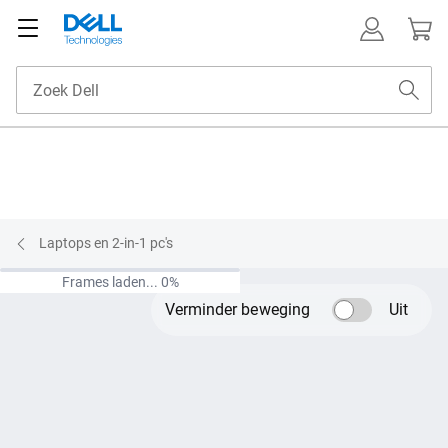
Aanpassen
Technische specificaties
Kenmerken e
Laptops en 2-in-1 pc's
Bannercarrousel met animatie
Frames laden... 0%
*
Verminder beweging
Uit