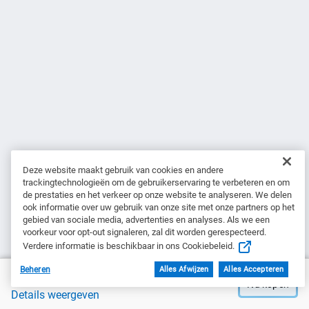
Deze website maakt gebruik van cookies en andere
trackingtechnologieën om de gebruikerservaring te verbeteren en om
de prestaties en het verkeer op onze website te analyseren. We delen
ook informatie over uw gebruik van onze site met onze partners op het
gebied van sociale media, advertenties en analyses. Als we een
voorkeur voor opt-out signaleren, zal dit worden gerespecteerd.
Verdere informatie is beschikbaar in ons Cookiebeleid.
Beheren
Alles Afwijzen
Alles Accepteren
Prijs van Dell
€ 1.049,00
Nu kopen
Details weergeven